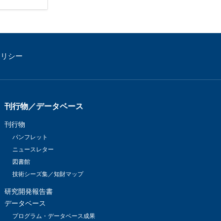
題への応用促
プログラム・データベース成果物一覧
学術機関リポジトリQST-Repository
ポリシー
刊行物／データベース
刊行物
パンフレット
ニュースレター
図書館
技術シーズ集／知財マップ
研究開発報告書
データベース
プログラム・データベース成果