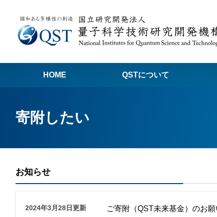
HOME
QSTについて
高
寄附したい
関
量子科学技術でつくる私たちの未来
量
量
お知らせ
Q
放
2024年3月28日更新
ご寄附（QST未来基金）のお願