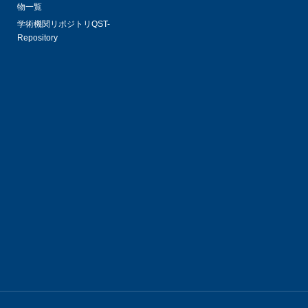
物一覧
学術機関リポジトリQST-
Repository