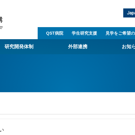
Jap
QST病院
学生研究支援​
見学をご希望の
研究開発体制
外部連携
お知
崎量子技術基盤研究所
西光量子科学研究所
子生命科学研究所
子医科学研究所
ST病院
射線医学研究所
アライアンス事業
い