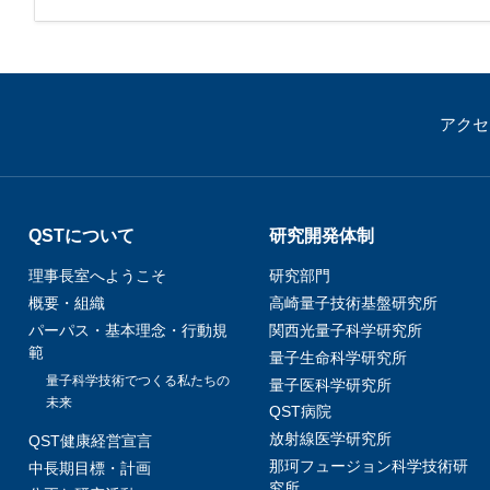
那
情報公開請求手続について
六
公開事項
N
アクセ
規程集
Q
個人情報関連の情報
利益相反マネジメント規程
本
QSTについて
研究開発体制
附帯決議等をふまえた総務省通知に
理事長室へようこそ
研究部門
概要・組織
高崎量子技術基盤研究所
動物実験に関する情報
パーパス・基本理念・行動規
関西光量子科学研究所
範
量子生命科学研究所
量子科学技術でつくる私たちの
量子医科学研究所
未来
QST病院
放射線医学研究所
QST健康経営宣言
那珂フュージョン科学技術研
中長期目標・計画
究所