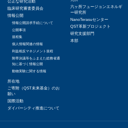
公正な研究活動
六ヶ所フュージョンエネルギ
臨床研究審査委員会
ー研究所
情報公開
NanoTerasuセンター
情報公開請求手続について
QST革新プロジェクト
公開事項
研究支援部門
規程集
本部
個人情報関連の情報
利益相反マネジメント規程
附帯決議等をふまえた総務省通
知に基づく情報公開
動物実験に関する情報
所在地
ご寄附（QST未来基金）のお
願い
国際活動
ダイバーシティ推進について