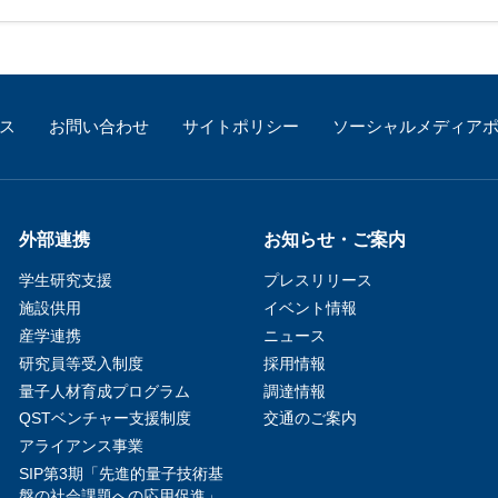
珂フュージョン科学技術研究所
SIP第3期「先進的量子技術基盤の社会課
進」
ヶ所フュージョンエネルギー研究所
BRIDGE量子関連施策
anoTerasuセンター
ス
お問い合わせ
サイトポリシー
ソーシャルメディア
ST革新プロジェクト
部
外部連携
お知らせ・ご案内
基づく情報公開
学生研究支援​
プレスリリース
施設供用
イベント情報
産学連携
ニュース
研究員等受入制度
採用情報
量子人材育成プログラム
調達情報
QSTベンチャー支援制度
交通のご案内
アライアンス事業
SIP第3期「先進的量子技術基
盤の社会課題への応用促進」