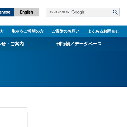
Google
anese
English
カ
ス
方
取材をご希望の方
ご寄附のお願い
よくあるお問合せ
タ
ム
らせ・ご案内
刊行物／データベース
検
索
パンフレット
ニュースレター
設立5周年誌
図書館
技術シーズ集／知財マップ