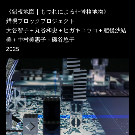
《錯視地図｜​もつれによる非骨格地物》​
錯視ブロックプロジェクト
大谷智子＋丸谷和史＋ヒガキユウコ＋肥後沙結
美＋中村美惠子＋磯谷悠子
2025