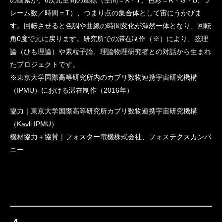
の画素が、6次元空間の座標（空間＝X・Y、色彩＝R・G・B、フ
レーム数／時間＝T）、つまり点の集合体として宙にうかびま
す。回転させると色調や曲線の時間変化が渾然一体となり、回転
角0度で元に戻ります。研究所での滞在制作（※）により、弦理
論（ひも理論）や素粒子論、理論物理研究者との対話から生まれ
たプロジェクトです。
※東京大学国際高等研究所内のカブリ数物連携宇宙研究機構
（IPMU）における滞在制作（2016年）
協力｜東京大学国際高等研究所カブリ数物連携宇宙研究機構
（Kavli IPMU）
機材協力＋協賛｜フォスター電機株式会社、フォステクスカンパ
ニー