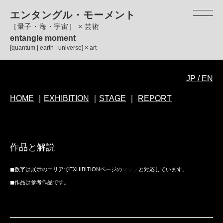
ペ
メ
エンタングル・モーメント
ー
ニ
［量子・海・宇宙］ × 芸術
ジ
ュ
entangle moment
の
ー
[quantum | earth | universe] × art
先
を
頭
飛
本
で
ば
JP / EN
文
す。
し
HOME
｜
EXHIBITION
｜
STAGE
｜
REPORT
て
本
文
へ
作品と解説
◼︎数字は展示のエリアでEXHIBITIONページの
マップ
と対応しています。
◼︎​作品は参考作品です。