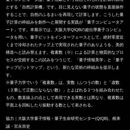
とする「自然計算機」です。目に見えない量子の状態を直接操作
することで、自然のふるまいを再現して計算します。こうした量
子計算の枠組みを創作へと展開する実践が「量子コンピュータア
ート」です。本展示では、大阪大学QIQBの超伝導量子コンピュ
ータを用い、量子ビットをインターフェースとして、絶対零度近
くまで冷却されたチップ上で実現された量子のありようを、美的
構造へと読み替えます。複素数（※）による計算と物質的なプロ
セスが交錯するこの試みをつうじて、「量子情報美学」と「量子
チップビットマップ」という、新たな芸術の枠組みを提示しま
す。
※量子力学でいう「複素数」は、実数（ふつうの数）と「虚数
（２乗して正数にならない数）」とよばれる２つを組み合わせた
もの。数直線上の点として表現できる実数とは異なり、複素数は
平面上を回転したり振動する数として表される。
協力｜大阪大学量子情報・量子生命研究センター(QIQB)、根耒
誠・宮永崇史