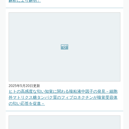
解析により解明」
2025年5月20日更新
ヒトの高感度な匂い知覚に関わる嗅粘液中因子の発見－細胞
外マトリクス糖タンパク質のフィブロネクチンが嗅覚受容体
の匂い応答を促進－