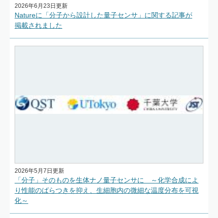
2026年6月23日更新
Natureに「分子から設計した量子センサ」に関する記事が
掲載されました
2026年5月7日更新
「分子」そのものを生体ナノ量子センサに ～化学合成によ
り性能のばらつきを抑え、生細胞内の微細な温度分布を可視
化～