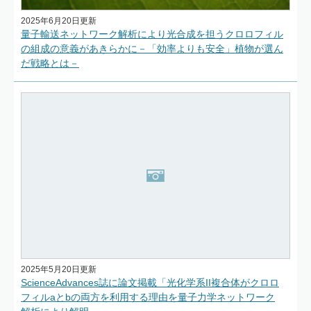
2025年6月20日更新
量子輸送ネットワーク解析により光合成を担うクロロフィル
の組成の意義があきらかに－「効率よりも安全」植物が選ん
だ戦略とは－
2025年5月20日更新
ScienceAdvances誌に論文掲載「光化学系II複合体がクロロ
フィルaとbの両方を利用する理由を量子力学ネットワーク