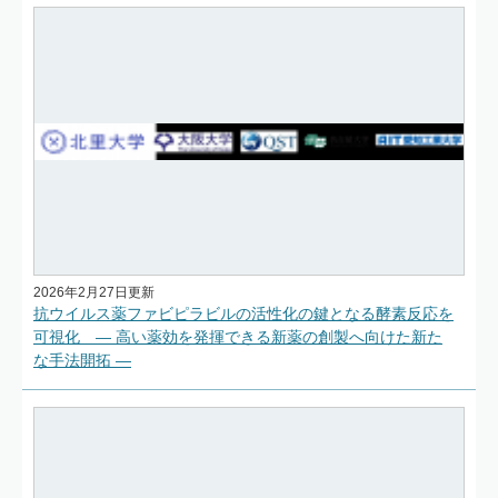
2026年2月27日更新
抗ウイルス薬ファビピラビルの活性化の鍵となる酵素反応を
可視化 ― 高い薬効を発揮できる新薬の創製へ向けた新た
な手法開拓 ―