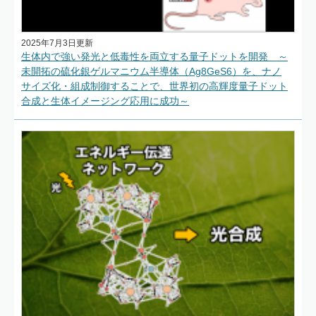
2025年7月3日更新
生体内で強い発光と低毒性を両立する量子ドットを開発 ～
未開拓の硫化銀ゲルマニウム半導体（Ag8GeS6）を、ナノ
サイズ化・組成制御することで、世界初の高輝度量子ドット
合成と生体イメージング応用に成功～