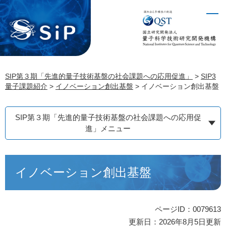
ペ
メ
ー
ニ
ジ
ュ
の
ー
先
を
頭
飛
SIP第３期「先進的量子技術基盤の社会課題への応用促進」
>
SIP3
で
ば
量子課題紹介
>
イノベーション創出基盤
>
イノベーション創出基盤
す。
し
て
本
SIP第３期「先進的量子技術基盤の社会課題への応用促
文
進」メニュー
へ
本
イノベーション創出基盤
文
ページID：0079613
更新日：2026年8月5日更新