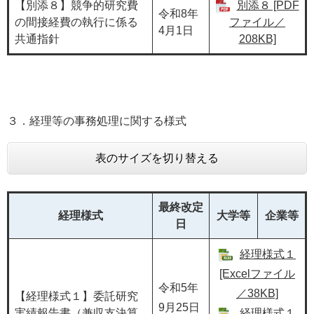
【別添８】競争的研究費
別添８ [PDF
令和8年
の間接経費の執行に係る
ファイル／
4月1日
共通指針
208KB]
３．経理等の事務処理に関する様式
表のサイズを切り替える
最終改定
経理様式
大学等
企業等
日
経理様式１
[Excelファイル
令和5年
／38KB]
【経理様式１】委託研究
9月25日
実績報告書（兼収支決算
経理様式１