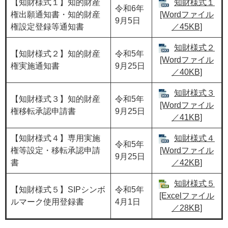
【知財様式１】知的財産
知財様式１
令和6年
権出願通知書・知的財産
[Wordファイル
9月5日
権設定登録等通知書
／45KB]
知財様式２
【知財様式２】知的財産
令和5年
[Wordファイル
権実施通知書
9月25日
／40KB]
知財様式３
【知財様式３】知的財産
令和5年
[Wordファイル
権移転承認申請書
9月25日
／41KB]
【知財様式４】専用実施
知財様式４
令和5年
権等設定・移転承認申請
[Wordファイル
9月25日
書
／42KB]
知財様式５
【知財様式５】SIPシンボ
令和5年
[Excelファイル
ルマーク使用登録書
4月1日
／28KB]