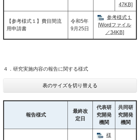
47KB]
参考様式１
【参考様式１】費目間流
令和5年
[Wordファイル
用申請書
9月25日
／34KB]
４．研究実施内容の報告に関する様式
表のサイズを切り替える
代表研
共同研
最終改
報告様式
究開発
究開発
定日
機関
機関
様