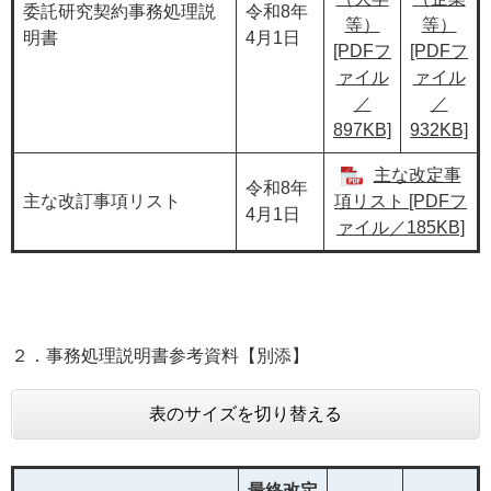
委託研究契約事務処理説
令和8年
等）
等）
明書
4月1日
[PDFフ
[PDFフ
ァイル
ァイル
／
／
897KB]
932KB]
主な改定事
令和8年
主な改訂事項リスト
項リスト [PDFフ
4月1日
ァイル／185KB]
２．事務処理説明書参考資料【別添】
表のサイズを切り替える
最終改定