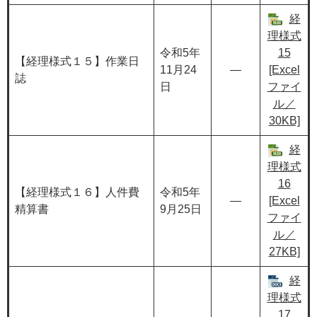
経
理様式
令和5年
15
【経理様式１５】作業日
11月24
―
[Excel
誌
日
ファイ
ル／
30KB]
経
理様式
16
【経理様式１６】人件費
令和5年
―
[Excel
精算書
9月25日
ファイ
ル／
27KB]
経
理様式
17