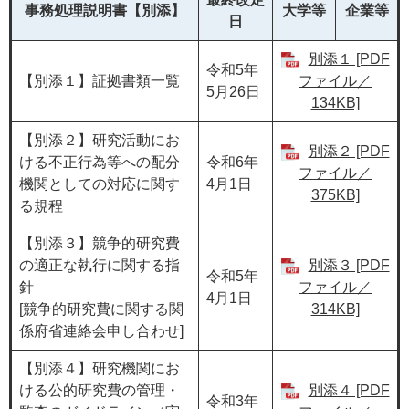
事務処理説明書【別添】
大学等
企業等
日
別添１ [PDF
令和5年
【別添１】証拠書類一覧
ファイル／
5月26日
134KB]
【別添２】研究活動にお
別添２ [PDF
ける不正行為等への配分
令和6年
ファイル／
機関としての対応に関す
4月1日
375KB]
る規程
【別添３】競争的研究費
の適正な執行に関する指
別添３ [PDF
令和5年
針
ファイル／
4月1日
[競争的研究費に関する関
314KB]
係府省連絡会申し合わせ]
【別添４】研究機関にお
ける公的研究費の管理・
別添４ [PDF
令和3年