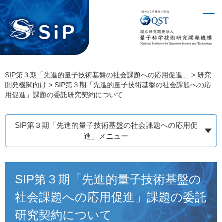
ペ
メ
ー
ニ
ジ
ュ
の
ー
先
を
頭
飛
SIP第３期「先進的量子技術基盤の社会課題への応用促進」
>
研究
で
ば
開発機関向け
>
SIP第３期「先進的量子技術基盤の社会課題への応
す。
し
用促進」課題の委託研究契約について
て
本
文
SIP第３期「先進的量子技術基盤の社会課題への応用促
進」メニュー
へ
本
SIP第３期「先進的量子技術基盤の
文
社会課題への応用促進」課題の委託
研究契約について