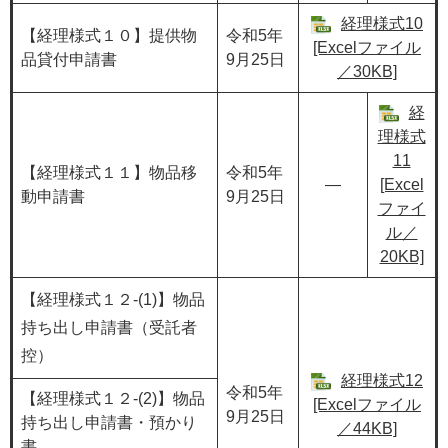
経理様式10
【経理様式１０】提供物
令和5年
[Excelファイル
品貸付申請書
9月25日
／30KB]
経
理様式
11
【経理様式１１】物品移
令和5年
―
[Excel
動申請書
9月25日
ファイ
ル／
20KB]
【経理様式１２-(1)】物品
持ち出し申請書（受託者
控）
経理様式12
令和5年
【経理様式１２-(2)】物品
[Excelファイル
9月25日
持ち出し申請書・預かり
／44KB]
書