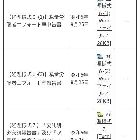
理様式
６-(1)
【経理様式６-(1)】裁量労
令和5年
[Word
―
働者エフォート率申告書
9月25日
ファイ
ル／
28KB]
経
理様式
６-(2)
【経理様式６-(2)】裁量労
令和5年
[Word
―
9月25日
働者エフォート率報告書
ファイ
ル／
28KB]
経
理様式
【経理様式７】「委託研
７
究実績報告書」及び「収
令和5年
[Excel
―