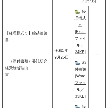
／25KB]
経
理様式
５
[Excel
【経理様式５】繰越連絡
ファイ
書
ル／
令和5年
24KB]
―
9月25日
（添付書類）委託研究
添
経費繰越理由
付書類
書
[Word
ファイ
ル／
33KB]
経