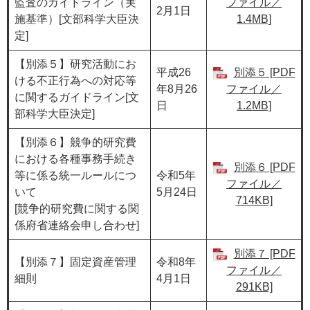
監査のガイドライン（実
ファイル／
2月1日
施基準）[文部科学大臣決
1.4MB]
定]
【別添５】研究活動にお
平成26
別添５ [PDF
ける不正行為への対応等
年8月26
ファイル／
に関するガイドライン[文
日
1.2MB]
部科学大臣決定]
【別添６】競争的研究費
における各種事務手続き
別添６ [PDF
等に係る統一ルールにつ
令和5年
ファイル／
いて
5月24日
714KB]
[競争的研究費に関する関
係府省連絡会申し合わせ]
別添７ [PDF
【別添７】固定資産管理
令和8年
ファイル／
細則
4月1日
291KB]