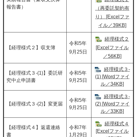
報告書）
（再委託契約有
り） [Excelファ
イル／39KB]
経理様式２
令和5年
【経理様式２】収支簿
[Excelファイル
9月25日
／56KB]
経理様式３-
【経理様式３-(1)】委託研
令和5年
(1) [Wordファイ
究中止申請書
9月25日
ル／34KB]
経理様式３-
令和5年
【経理様式３-(2)】変更届
(2) [Wordファイ
9月25日
ル／33KB]
経理様式４
【経理様式４】返還連絡
令和7年
[Excelファイル
書
1月29日