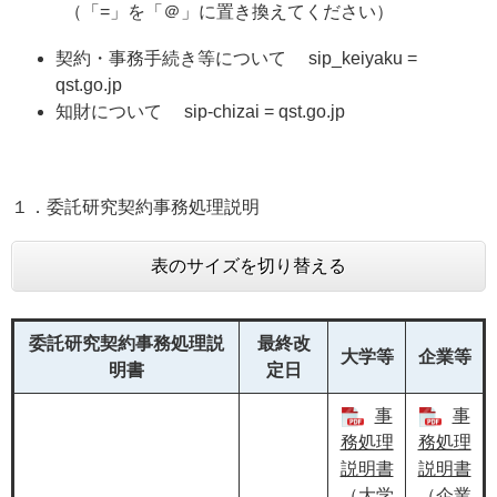
（「=」を「＠」に置き換えてください）
契約・事務手続き等について sip_keiyaku =
qst.go.jp
知財について sip-chizai = qst.go.jp
１．委託研究契約事務処理説明
表のサイズを切り替える
委託研究契約事務処理説
最終改
大学等
企業等
明書
定日
事
事
務処理
務処理
説明書
説明書
（大学
（企業