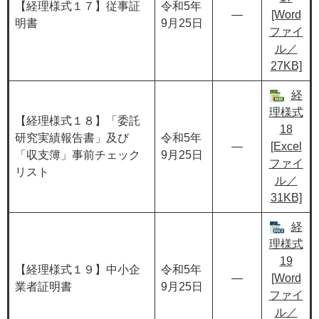
【経理様式１７】従事証
令和5年
―
[Word
明書
9月25日
ファイ
ル／
27KB]
経
理様式
【経理様式１８】「委託
18
研究実績報告書」及び
令和5年
―
[Excel
「収支簿」事前チェック
9月25日
ファイ
リスト
ル／
31KB]
経
理様式
19
【経理様式１９】中小企
令和5年
―
[Word
業者証明書
9月25日
ファイ
ル／