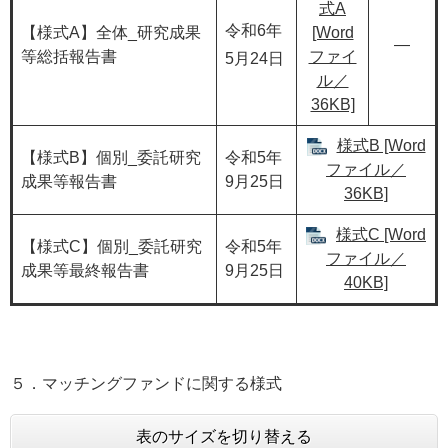
式A
令和6年
【様式A】全体_研究成果
[Word
―
等総括報告書
ファイ
5月24日
ル／
36KB]
様式B [Word
【様式B】個別_委託研究
令和5年
ファイル／
成果等報告書
9月25日
36KB]
様式C [Word
【様式C】個別_委託研究
令和5年
ファイル／
成果等最終報告書
9月25日
40KB]
５．マッチングファンドに関する様式
表のサイズを切り替える