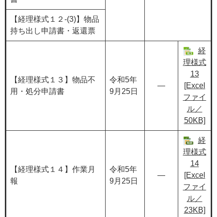
【経理様式１２-(3)】物品
持ち出し申請書・返還票
経
理様式
13
【経理様式１３】物品不
令和5年
―
[Excel
用・処分申請書
9月25日
ファイ
ル／
50KB]
経
理様式
14
【経理様式１４】作業月
令和5年
―
[Excel
報
9月25日
ファイ
ル／
23KB]