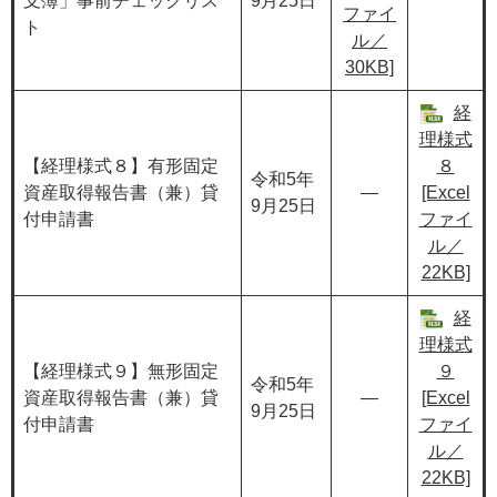
支簿」事前チェックリス
9月25日
ファイ
ト
ル／
30KB]
経
理様式
【経理様式８】有形固定
８
令和5年
資産取得報告書（兼）貸
―
[Excel
9月25日
付申請書
ファイ
ル／
22KB]
経
理様式
【経理様式９】無形固定
９
令和5年
資産取得報告書（兼）貸
―
[Excel
9月25日
付申請書
ファイ
ル／
22KB]