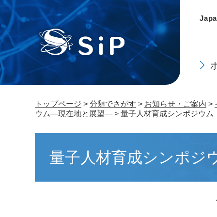
ペ
メ
ー
ニ
Japa
ジ
ュ
の
ー
先
を
頭
飛
で
ば
す。
し
て
トップページ
>
分類でさがす
>
お知らせ・ご案内
>
本
ウム―現在地と展望―
>
量子人材育成シンポジウム 
文
へ
本
文
量子人材育成シンポジウ