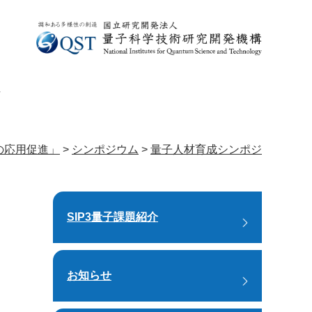
け
の応用促進」
>
シンポジウム
>
量⼦⼈材育成シンポジ
SIP3量子課題紹介
お知らせ