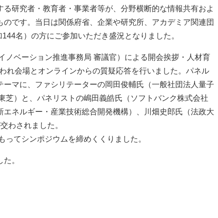
する研究者・教育者・事業者等が、分野横断的な情報共有およ
ものです。当日は関係府省、企業や研究所、アカデミア関連団
加144名）の方にご参加いただき盛況となりました。
イノベーション推進事務局 審議官）による開会挨拶・人材育
が行われ会場とオンラインからの質疑応答を行いました。パネル
テーマに、ファシリテーターの岡田俊輔氏（一般社団法人量子
会社東芝）と、パネリストの嶋田義皓氏（ソフトバンク株式会社
新エネルギー・産業技術総合開発機構）、川畑史郎氏（法政大
が交わされました。
をもってシンポジウムを締めくくりました。
した。