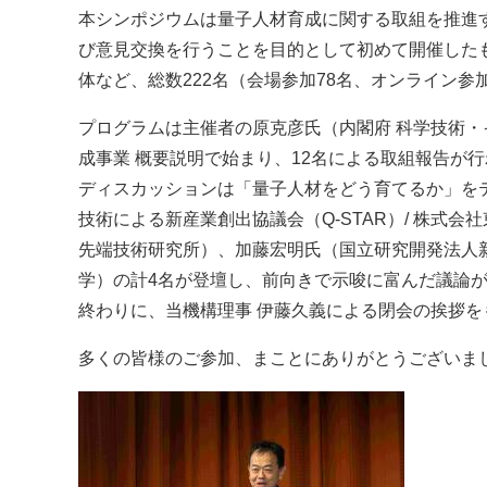
本シンポジウムは量子人材育成に関する取組を推進
び意見交換を行うことを目的として初めて開催した
体など、総数222名（会場参加78名、オンライン参
プログラムは主催者の原克彦氏（内閣府 科学技術・
成事業 概要説明​​で始まり、12名による取組報告
ディスカッションは「量子人材をどう育てるか」を
技術による新産業創出協議会（Q-STAR）/ 株式
先端技術研究所）、加藤宏明氏（国立研究開発法人
学）の計4名が登壇し、前向きで示唆に富んだ議論
終わりに、当機構理事 伊藤久義による閉会の挨拶
多くの皆様のご参加、まことにありがとうございま