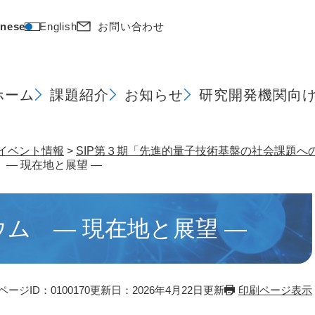
nese
English
お問い合わせ
ホーム
課題紹介
お知らせ
研究開発機関向
イベント情報
>
SIP第３期「先進的量子技術基盤の社会課題へ
― 現在地と展望 ―
ム ― 現在地と展望 ―
ページID：0100170
更新日：2026年4月22日更新
印刷ページ表示