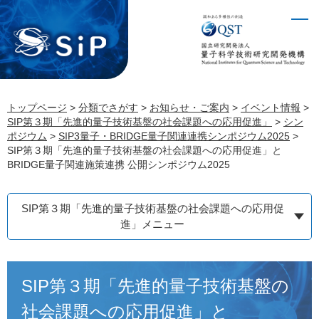
ペ
メ
ー
ニ
ジ
ュ
の
ー
先
を
頭
飛
トップページ
>
分類でさがす
>
お知らせ・ご案内
>
イベント情報
>
で
ば
SIP第３期「先進的量子技術基盤の社会課題への応用促進」
>
シン
す。
し
ポジウム
>
SIP3量子・BRIDGE量子関連連携シンポジウム2025
>
て
SIP第３期「先進的量子技術基盤の社会課題への応用促進」と
本
BRIDGE量子関連施策連携 公開シンポジウム2025
文
へ
SIP第３期「先進的量子技術基盤の社会課題への応用促
進」メニュー
本
SIP第３期「先進的量子技術基盤の
文
社会課題への応用促進」と