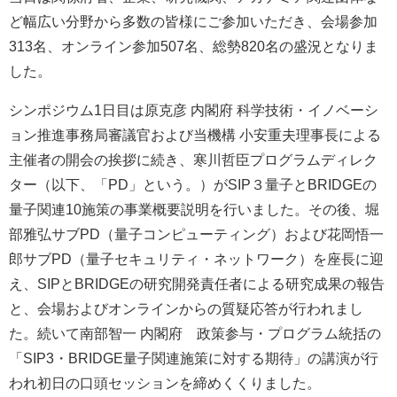
ど幅広い分野から多数の皆様にご参加いただき、会場参加
313名、オンライン参加507名、総勢820名の盛況となりま
した。
シンポジウム1日目は原克彦 内閣府 科学技術・イノベーシ
ョン推進事務局審議官および当機構 小安重夫理事長による
主催者の開会の挨拶に続き、寒川哲臣プログラムディレク
ター（以下、「PD」という。）がSIP３量子とBRIDGEの
量子関連10施策の事業概要説明を行いました。その後、堀
部雅弘サブPD（量子コンピューティング）および花岡悟一
郎サブPD（量子セキュリティ・ネットワーク）を座長に迎
え、SIPとBRIDGEの研究開発責任者による研究成果の報告
と、会場およびオンラインからの質疑応答が行われまし
た。続いて南部智⼀ 内閣府 政策参与・プログラム統括の
「SIP3・BRIDGE量子関連施策に対する期待」の講演が行
われ初日の口頭セッションを締めくくりました。