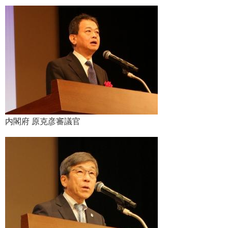
内閣府 原克彦審議官