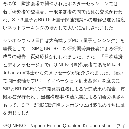
その後、隣接会場で開催されたポスターセッションでは、
若手研究者や登壇者、一般参加者の間で活発な交流が行わ
れ、SIP３量子とBRIDGE量子関連施策への理解促進と幅広
いネットワーキングの場として大いに活用されました。
シンポジウム２日目は大島武サブPD（量子センシング）を
座長として、 SIPとBRIDGEの 研究開発責任者による研究
成果の報告、質疑応答が行われました。また、「日欧連携
ビデオメッセージ」ではQ-NEKO(※)代表者であるMikael
Johansson博士からのメッセージが紹介されました。 続い
て岡田俊輔サブPD（イノベーション創出基盤）を座長に
SIPとBRIDGEの研究開発責任者による研究成果の報告、質
疑応答が行われ 、当機構理事 伊藤久義による閉会の挨拶を
もって、SIP・BRIDGE連携シンポジウムは盛況のうちに幕
を閉じました。
※Q-NEKO：Nippon-Europe Quantum Koraborēshon フィ