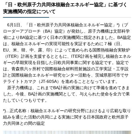
「日・欧州原子力共同体核融合エネルギー協定」に基づく
実施機関の指定について
6月1日、「日・欧州原子力共同体核融合エネルギー協定」*)（ブ
ローダーアプローチ（BA）協定）が発効し、原子力機構は文部科学
省によりBA協定に基づく日本の実施機関に指定されました。BA協定
は、核融合エネルギーの実現可能性を実証するために７極（日、
EU、米、韓、中、露、印）によって進められる国際熱核融合実験炉
（ITER）計画を支援するとともに、ITER計画を補完し核融合エネル
ギーの早期実現を目指した日欧共同事業に関する協定です。協定で
は、青森県六ヶ所村で国際核融合材料照射施設の工学実証・工学設
計と国際核融合エネルギー研究センター活動を、茨城県那珂市でサ
テライトトカマク（JT-60SA）を進めることとなっています。
原子力機構は、これまでBA計画の実施に向けて準備を進めてきま
した。今後、BA計画の実施機関として、与えられた使命を全力で果
たしていくつもりです。
*)...正式名称：核融合エネルギーの研究分野におけるより広範な取り
組みを通じた活動の共同による実施に関する日本国政府と欧州原子
力共同体との間の協定