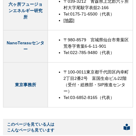
〒039-3212 青森県上北郡六ヶ所
六ヶ所フュージョ
村大字尾駮字表舘2-166
ンエネルギー研究
Tel:0175-71-6500（代表）
所
[地図]
〒980-8579 宮城県仙台市青葉区
NanoTerasuセンタ
荒巻字青葉6-6-11-901
ー​
Tel:022-785-9480（代表）
〒100-0011東京都千代田区内幸町
2丁目2番2号 富国生命ビル22階
東京事務所
（受付・総務部・SIP推進センタ
ー）
Tel:03-6852-8165（代表）
このページを見ている人は
こんなページも見ています