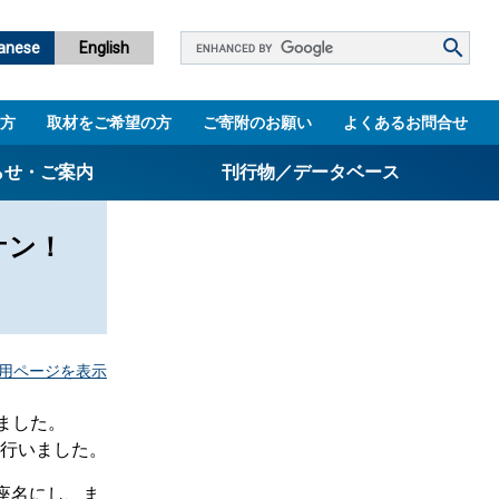
Google
anese
English
カ
ス
方
取材をご希望の方
ご寄附のお願い
よくあるお問合せ
タ
ム
らせ・ご案内
刊行物／データベース
検
索
ケン！
パンフレット
ニュースレター
設立5周年誌
用ページを表示
図書館
技術シーズ集／知財マップ
ました。
行いました。
座名にし、ま