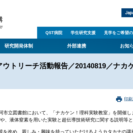
Jap
QST病院
学生研究支援​
見学をご希望の
研究開発体制
外部連携
お知
トリーチ活動報告／20140819／ナカ
崎量子技術基盤研究所
西光量子科学研究所
子生命科学研究所
印刷
子医科学研究所
ST病院
那珂市立図書館において、「ナカケン！理科実験教室」を開催し
や、液体窒素を用いた実験と超伝導技術研究に関する説明等と
射線医学研究所
アライアンス事業
記載を改め、親しみ・興味を持っていただけるようカタカナの講