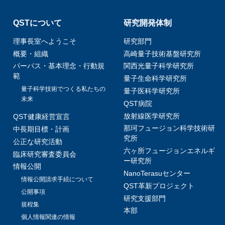
QSTについて
研究開発体制
理事長室へようこそ
研究部門
概要・組織
高崎量子技術基盤研究所
パーパス・基本理念・行動規
関西光量子科学研究所
範
量子生命科学研究所
量子科学技術でつくる私たちの
量子医科学研究所
未来
QST病院
放射線医学研究所
QST健康経営宣言
那珂フュージョン科学技術研
中長期目標・計画
究所
公正な研究活動
六ヶ所フュージョンエネルギ
臨床研究審査委員会
ー研究所
情報公開
NanoTerasuセンター
情報公開請求手続について
QST革新プロジェクト
公開事項
研究支援部門
規程集
本部
個人情報関連の情報