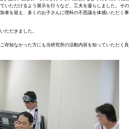
珂フュージョン科学技術研究所
SIP第3期「先進的量子技術基盤の社会課
ていただけるよう展示を行うなど、工夫を凝らしました。その
進」
加者を迎え、多くのお子さんに理科の不思議を体感いただく事
ヶ所フュージョンエネルギー研究所
BRIDGE量子関連施策
anoTerasuセンター
いただきました。
ST革新プロジェクト
ご存知なかった方にも当研究所の活動内容を知っていただく良
部
基づく情報公開