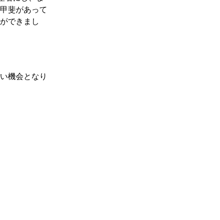
題への応用促
甲斐があって
ができまし
プログラム・データベース成果物一覧
学術機関リポジトリQST-Repository
い機会となり