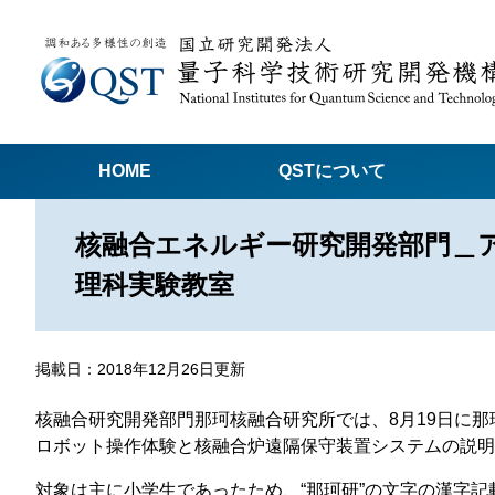
HOME
QSTについて
核融合エネルギー研究開発部門＿アウ
高
理科実験教室
関
量子科学技術でつくる私たちの未来
量
掲載日：2018年12月26日更新
量
Q
核融合研究開発部門那珂核融合研究所では、8月19日に
ロボット操作体験と核融合炉遠隔保守装置システムの説明
放
対象は主に小学生であったため、“那珂研”の文字の漢字