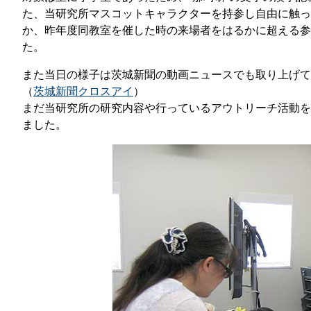
那
た、当研究所マスコットキャラクターを持参し自由に触っ
か、昨年度同教室を催した時の来場者をはるかに超える参
情報公開請求手続について
六
た。
公開事項
N
また当日の様子は茨城新聞の動画ニュースでも取り上げて
規程集
Q
（
茨城新聞クロスアイ
）
まだ当研究所の研究内容や行っているアウトリーチ活動を
個人情報関連の情報
ました。
利益相反マネジメント規程
本
附帯決議等をふまえた総務省通知に
動物実験に関する情報