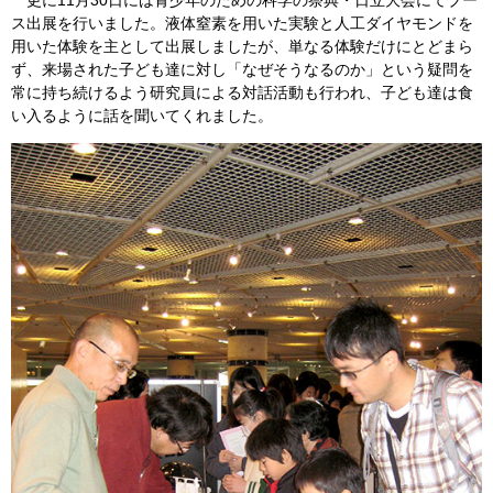
更に11月30日には青少年のための科学の祭典・日立大会にてブー
ス出展を行いました。液体窒素を用いた実験と人工ダイヤモンドを
用いた体験を主として出展しましたが、単なる体験だけにとどまら
ず、来場された子ども達に対し「なぜそうなるのか」という疑問を
常に持ち続けるよう研究員による対話活動も行われ、子ども達は食
い入るように話を聞いてくれました。