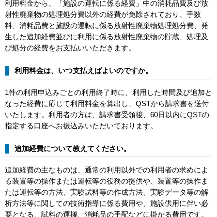
利用料金から、「施設の運転に係る経費」中の消耗品費及び放
射性廃棄物の処理処分費以外の経費が免除されており、手数
料、消耗品費と施設の運転に係る放射性廃棄物処理処分費、発
生した追加経費並びに利用に係る放射性廃棄物の貯蔵、処理及
び処分の経費をお支払いいただきます。
利用料金は、いつ支払えばよいのですか。
1件の利用申込みごとの利用終了時に、利用した時間及び追加と
なった経費に応じて利用料金を算出し、QSTから請求書を送付
いたします。利用者の方は、請求書受領後、60日以内にQSTの
指定する口座へお振込みいただいております。
追加経費について教えてください。
追加経費の主なものは、通常の利用以外での利用者の求めによ
る装置等の操作または運転等の役務の提供や、装置等の操作ま
たは運転等の方法、実験試料等の作成方法、実験データ等の解
析方法等に関しての技術指導に係る費用や、施設供用に伴い必
要となる、試料の運搬、消耗品の手配などに掛かる費用です。