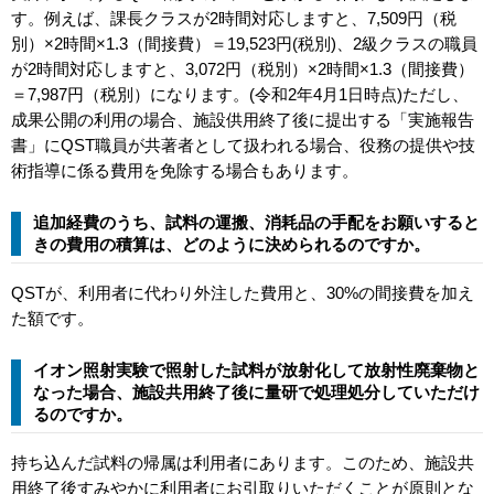
す。例えば、課長クラスが2時間対応しますと、7,509円（税
別）×2時間×1.3（間接費）＝19,523円(税別)、2級クラスの職員
が2時間対応しますと、3,072円（税別）×2時間×1.3（間接費）
＝7,987円（税別）になります。(令和2年4月1日時点)ただし、
成果公開の利用の場合、施設供用終了後に提出する「実施報告
書」にQST職員が共著者として扱われる場合、役務の提供や技
術指導に係る費用を免除する場合もあります。
追加経費のうち、試料の運搬、消耗品の手配をお願いすると
きの費用の積算は、どのように決められるのですか。
QSTが、利用者に代わり外注した費用と、30%の間接費を加え
た額です。
イオン照射実験で照射した試料が放射化して放射性廃棄物と
なった場合、施設共用終了後に量研で処理処分していただけ
るのですか。
持ち込んだ試料の帰属は利用者にあります。このため、施設共
用終了後すみやかに利用者にお引取りいただくことが原則とな