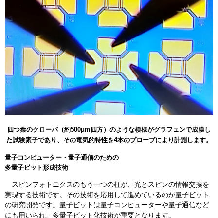
四つ葉のクローバ（約500μm四方）のような模様がグラフェンで成膜し
た試験素子であり、その電気的特性を4本のプローブにより計測します。​
量子コンピューター・量子通信のための
多量子ビット形成技術
スピンフォトニクスのもう一つの柱が、光とスピンの情報交換を
実現する技術です。その技術を応用して進めているのが量子ビット
の研究開発です。量子ビットは量子コンピューターや量子通信など
にも用いられ、多量子ビット化技術が重要となります。