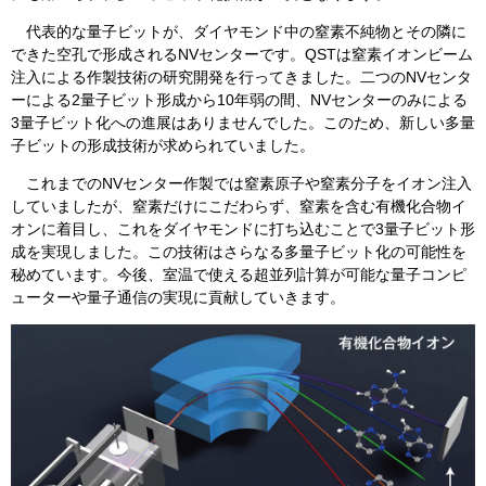
代表的な量子ビットが、ダイヤモンド中の窒素不純物とその隣に
できた空孔で形成されるNVセンターです。QSTは窒素イオンビーム
注入による作製技術の研究開発を行ってきました。二つのNVセンタ
ーによる2量子ビット形成から10年弱の間、NVセンターのみによる
3量子ビット化への進展はありませんでした。このため、新しい多量
子ビットの形成技術が求められていました。
これまでのNVセンター作製では窒素原子や窒素分子をイオン注入
していましたが、窒素だけにこだわらず、窒素を含む有機化合物イ
オンに着目し、これをダイヤモンドに打ち込むことで3量子ビット形
成を実現しました。この技術はさらなる多量子ビット化の可能性を
秘めています。今後、室温で使える超並列計算が可能な量子コンピ
ューターや量子通信の実現に貢献していきます。