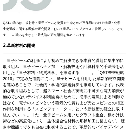
QSTの強みは、放射線・量子ビームと物質や生命との相互作用における物理・化学・
生物過程に関する理解や研究開発において世界のトップクラスに位置していることで
す。この強みを生かして最先端の研究開発を進めています。
2.
革新材料の開発
量子ビームの利用により初めて解決できる本質的課題に集中的に
取り組み、量子ビームナノ加工・解析技術や計算科学的手法等を活
用した「量子材料・物質科学」を推進する―――。「QST未来戦略
2016」で定めた道筋に従い、量子ビームを利用した革新的材料開発
を進めることで、社会的・学術的課題解決を推進しています。代表
的な取り組みとして、超スマート社会の実現に不可欠な電力消費が
極めて少ないデバイス材料開発のために、従来の電流による制御で
はなく、電子のスピンという磁気的性質および光とスピンとの相互
作用を利用する「スピンフォトニクス」という新技術の確立に取り
組んでいます。また、量子ビームを用いたグラフト重合、橋かけ技
術などの高度化により、生体適合性材料の形状加工に留まらず、 硬
さや機能までをも自在に制御することで、革新的なバイオデバイス