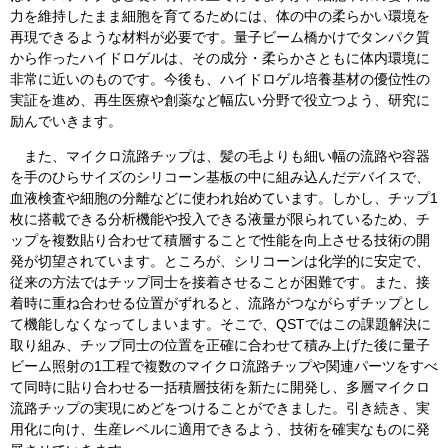
力を維持したまま細胞を育てるためには、体の中の柔らかい環境を
再現できるような材料が必要です。量子ビーム橋かけでタンパク質
から作ったハイドロゲルは、その成分・柔らかさともに体内環境に
非常に近いのものです。今後も、ハイドロゲル培養基材の優位性の
実証を進め、再生医療や創薬など幅広い分野で役立つよう、研究に
励んでいきます。
また、マイクロ流路チップは、髪の毛よりも細い幅の流路や容器
を手のひらサイズのシリコーン基板の中に組み込んだデバイスで、
血液検査や細胞の分離などに使われ始めています。しかし、チップ1
枚に搭載できる分析機能や投入できる液量が限られているため、チ
ップを複数貼り合わせて積層することで性能を向上させる技術の開
発が切望されています。ところが、シリコーンは化学的に安定で、
従来の方法ではチップ同士を接着させることが困難です。また、接
着時に重ね合わせる位置がずれると、流路がつながらずチップとし
て機能しなくなってしまいます。そこで、QSTではこの課題解決に
取り組み、チップ同士の位置を正確に合わせて積み上げた後に量子
ビーム照射の1工程で複数のマイクロ流路チップや関連パーツをすべ
て同時に貼り合わせる一括積層技術を新たに開発し、多層マイクロ
流路チップの実現にめどをつけることができました。引き続き、実
用化に向け、生産レベルに適用できるよう、技術を確実なものに発