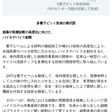
多量子ビット形成の模式図​
創薬や医療診断の高度化に向けた
バイオデバイス創製
量子ビームによる材料の微細加工や橋かけ技術の高度化により、
先端医療やバイオ研究に欠かせないバイオデバイスを創出するた
め、体内環境を模した細胞培養基材の開発や、従来は一枚型だった
マイクロ流路チップを多層化する技術の開発研究に取り組んでいま
す。
QSTは量子ビームを駆使して、体内環境を模したり、医療材料と
して人の体の中に入れたりすることを念頭に置き、有害物が発生す
る薬品などの使用を避け、安全・安心を確保した上で素材に新しい
機能を付加する技術を開発しています。
その一つが、体内における細胞の周囲環境を模擬したタンパク質
ハイドロゲル培養基材の開発です。通常、生体から取り出した細胞
はプラスチックなど硬い材料の上で育てますが、細胞本来の姿や能