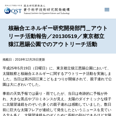
核融合エネルギー研究開発部門＿アウト
リーチ活動報告／20130519／東京都立
猿江恩賜公園でのアウトリーチ活動
掲載日：2018年12月26日更新
平成25年5月19日（日曜日）に、東京都立猿江恩賜公園において、
太陽観察と核融合エネルギーに関するアウトリーチ活動を実施しま
した。当日は第25回江東こどもまつりが開催されて、親子連れで公
園は大にぎわいでした。
事前の天気予報では曇り・雨でしたが、当日は奇跡的に予報が外
れ、大きな黒点やプロミネンスが見え、太陽のダイナミックな様子
に太陽望遠鏡をのぞいた多くの親子連れは感動していました。数日
前に巨大な太陽フレアが連続して発生したというニュースを見てい
る方も多く、太陽望遠鏡をのぞくために長蛇の列ができるほど太陽