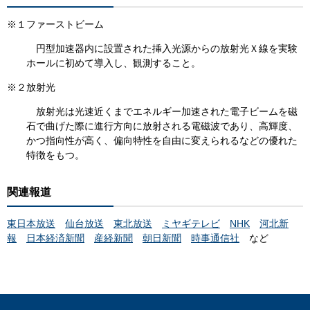
※１ファーストビーム
円型加速器内に設置された挿入光源からの放射光Ｘ線を実験
ホールに初めて導入し、観測すること。
※２放射光
放射光は光速近くまでエネルギー加速された電子ビームを磁
石で曲げた際に進行方向に放射される電磁波であり、高輝度、
かつ指向性が高く、偏向特性を自由に変えられるなどの優れた
特徴をもつ。
関連報道
東日本放送
仙台放送
東北放送
ミヤギテレビ
NHK
河北新
報
日本経済新聞
産経新聞
朝日新聞
時事通信社
など