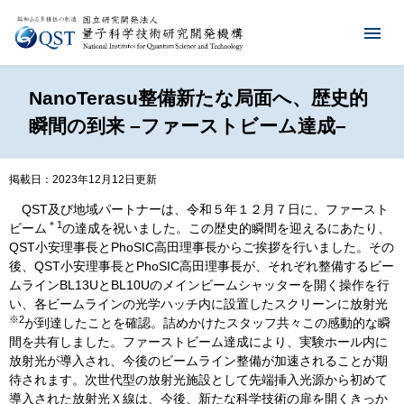
NanoTerasu整備新たな局面へ、歴史的
瞬間の到来 –ファーストビーム達成–
掲載日：2023年12月12日更新
QST及び地域パートナーは、令和５年１２月７日に、ファースト
＊1
ビーム
の達成を祝いました。この歴史的瞬間を迎えるにあたり、
QST小安理事長とPhoSIC高田理事長からご挨拶を行いました。その
後、QST小安理事長とPhoSIC高田理事長が、それぞれ整備するビー
ムラインBL13UとBL10Uのメインビームシャッターを開く操作を行
い、各ビームラインの光学ハッチ内に設置したスクリーンに放射光
※2
が到達したことを確認。詰めかけたスタッフ共々この感動的な瞬
間を共有しました。ファーストビーム達成により、実験ホール内に
放射光が導入され、今後のビームライン整備が加速されることが期
待されます。次世代型の放射光施設として先端挿入光源から初めて
導入された放射光Ｘ線は、今後、新たな科学技術の扉を開くきっか