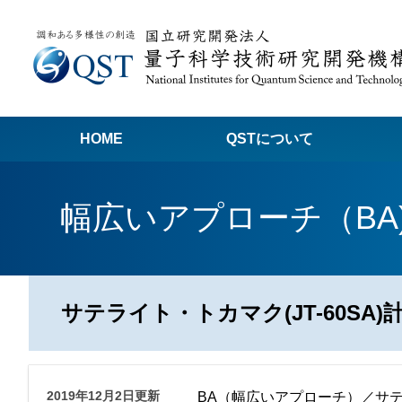
HOME
QSTについて
高
幅広いアプローチ（BA
関
量子科学技術でつくる私たちの未来
量
量
サテライト・トカマク(JT-60SA)
Q
放
2019年12月2日更新
BA（幅広いアプローチ）／サテラ