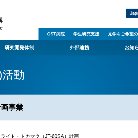
Jap
QST病院
学生研究支援​
見学をご希望の
研究開発体制
外部連携
お知
崎量子技術基盤研究所
)活動
西光量子科学研究所
子生命科学研究所
子医科学研究所
計画事業
ST病院
射線医学研究所
アライアンス事業
イト・トカマク（JT-60SA）計画