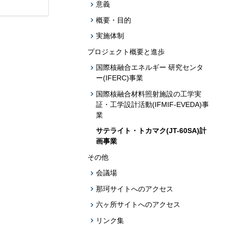
題への応用促
意義
概要・目的
プログラム・データベース成果物一覧
実施体制
学術機関リポジトリQST-Repository
プロジェクト概要と進歩
国際核融合エネルギー 研究センタ
ー(IFERC)事業
国際核融合材料照射施設の工学実
証・工学設計活動(IFMIF-EVEDA)事
業
サテライト・トカマク(JT-60SA)計
画事業
その他
会議場
那珂サイトへのアクセス
六ヶ所サイトへのアクセス
リンク集