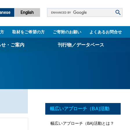
Google
anese
English
カ
ス
方
取材をご希望の方
ご寄附のお願い
よくあるお問合せ
タ
ム
らせ・ご案内
刊行物／データベース
検
索
パンフレット
ニュースレター
設立5周年誌
図書館
幅広いアプローチ（BA)活動
技術シーズ集／知財マップ
幅広いアプローチ（BA)活動とは？