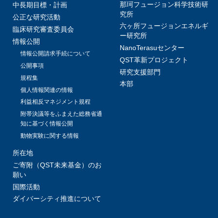
那珂フュージョン科学技術研
中長期目標・計画
究所
公正な研究活動
六ヶ所フュージョンエネルギ
臨床研究審査委員会
ー研究所
情報公開
NanoTerasuセンター
情報公開請求手続について
QST革新プロジェクト
公開事項
研究支援部門
規程集
本部
個人情報関連の情報
利益相反マネジメント規程
附帯決議等をふまえた総務省通
知に基づく情報公開
動物実験に関する情報
所在地
ご寄附（QST未来基金）のお
願い
国際活動
ダイバーシティ推進について