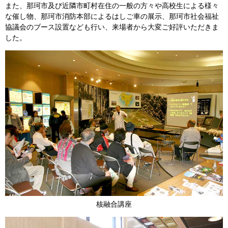
また、那珂市及び近隣市町村在住の一般の方々や高校生による様々
な催し物、那珂市消防本部によるはしご車の展示、那珂市社会福祉
協議会のブース設置なども行い、来場者から大変ご好評いただきま
した。
核融合講座