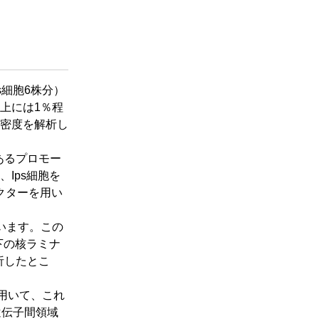
s細胞6株分）
上には1％程
密度を解析し
あるプロモー
Ips細胞を
クターを用い
います。この
下の核ラミナ
析したとこ
を用いて、これ
遺伝子間領域