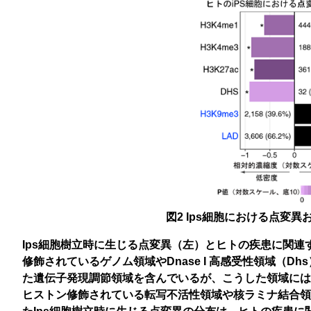
図2 Ips細胞における点変
Ips細胞樹立時に生じる点変異（左）とヒトの疾患に関連するS
修飾されているゲノム領域やDnase I 高感受性領域（
た遺伝子発現調節領域を含んでいるが、こうした領域にはI
ヒストン修飾されている転写不活性領域や核ラミナ結合領域