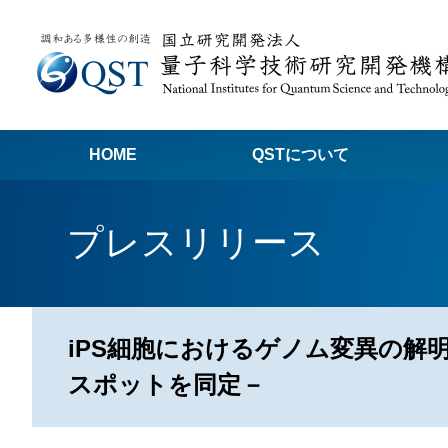
HOME
QSTについて
高
プレスリリース
関
量子科学技術でつくる私たちの未来
量
量
iPS細胞におけるゲノム変異の解
Q
スポットを同定－
放