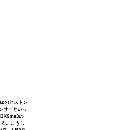
acのヒストン
ハンサーといっ
K9me3の
する。こうし