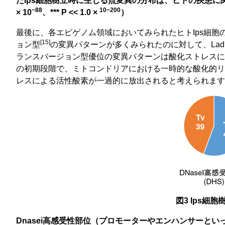
たIps細胞樹立時に生じる点変異の分布は、ヒトの疾患に関連する
−88
10−200
× 10
、*** P << 1.0 ×
）
最後に、各エピゲノム領域においてみられたヒトIps細
[15]
ョン型
の変異パターンが多くみられたのに対して、La
ランスバージョン型優位の変異パターンは酸化ストレスに
の初期段階で、ミトコンドリアにおける一時的な酸化的リ
レスによる活性酸素が一過的に放出されると考えられます
図3 Ips
Dnasei高感受性部位（プロモーターやエンハンサーとい