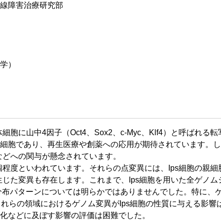
線障害治療研究部
学）
に山中4因子（Oct4、Sox2、c-Myc、Klf4）と呼ばれる
細胞であり、再生医療や創薬への応用が期待されています。し
などへの関与が懸念されています。
個程度といわれています。それらの点変異には、Ips細胞の親細
生じた変異も存在します。これまで、Ips細胞を用いた全ゲノム
分布パターンについては明らかではありませんでした。特に、
れらの領域におけるゲノム変異がIps細胞の性質に与える影響
ん化などに及ぼす影響の評価は困難でした。