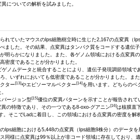
変異についての解析を試みました。
ていたマウスのIps細胞樹立時に生じた2,167の点変異（Ip
べました。その結果、点変異はタンパク質をコードする遺伝子
が明らかになりました。また、各ゲノム領域における点変異の
高密度であることが分かりました。
ピゲノムデータと統合することにより、遺伝子発現調節領域で
ろ、いずれにおいても低密度であることが分かりました。また、
[13]
[14]
クター
やエピソーマルベクター
を用います。どちらのベ
た。
[15]
スバージョン型
優位の変異パターンを示すことが報告されて
[16]
異の特徴であり、その一つである8-oxo-グアニン
は核膜直
す。そこでLadに着目し、この領域における点変異の密度を解
ps細胞における5,448の点変異（Ips細胞9株分）のデータ
ス同様に点変異は99％以上が非コード領域に存在しており、