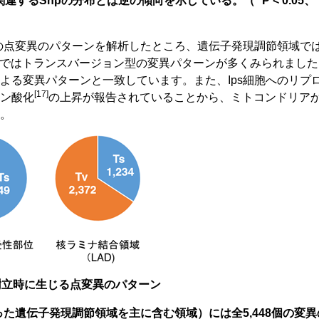
Snpの分布とは逆の傾向を示している。（* P < 0.05、** P
胞の点変異のパターンを解析したところ、遺伝子発現調節領域で
dではトランスバージョン型の変異パターンが多くみられました
よる変異パターンと一致しています。また、Ips細胞へのリプ
[17]
ン酸化
の上昇が報告されていることから、ミトコンドリア
。
細胞樹立時に生じる点変異のパターン
った遺伝子発現調節領域を主に含む領域）には全5,448個の変