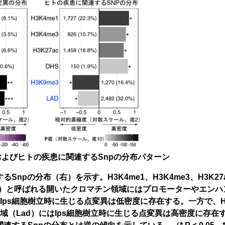
異およびヒトの疾患に関連するSnpの分布パターン
npの分布（右）を示す。H3K4me1、H3K4me3、H3K27
Dhs）と呼ばれる開いたクロマチン領域にはプロモーターやエン
ps細胞樹立時に生じる点変異は低密度に存在する。一方で、H3
（Lad）にはIps細胞樹立時に生じる点変異は高密度に存在