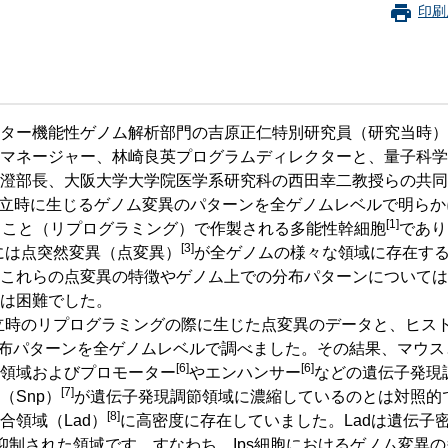
珂フュージョン科学技術研究所
SIP第3期「先進的量子技術基盤の社会課
印刷
進」
ヶ所フュージョンエネルギー研究所
BRIDGE量子関連施策
anoTerasuセンター
ST革新プロジェクト
ター機能性ゲノム解析部門の吉原正仁特別研究員（研究当時）
マネージャー、林崎良英プログラムディレクターと、量子科学
澄部長、大阪大学大学院医学系研究科の西田幸二教授らの共同
部
立時に生じるゲノム変異のパターンを全ゲノムレベルで明らか
[1]
ること（リプログラミング）で作製される多能性幹細胞
であり
基づく情報公開
[3]
には点突然変異（点変異）
が全ゲノムの様々な領域に存在す
これらの点変異の特徴やゲノム上での分布パターンについては
は困難でした。
樹立時のリプログラミングの際に生じた点変異のデータと、ヒス
布パターンを全ゲノムレベルで調べました。その結果、マウス
[6]
[6]
領域およびプロモーター
やエンハンサー
などの遺伝子発現
[7]
Snp）
が遺伝子発現調節領域に濃縮しているのとは対照的
[8]
領域（Lad）
に高密度に存在していました。Ladは遺伝子
が抑制された領域です。すなわち、Ips細胞におけるゲノム変異