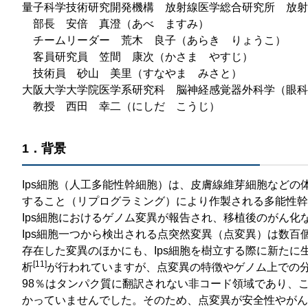
量子科学技術研究開発機構 放射線医学総合研究所 放射
部長 安倍 真澄（あべ ますみ）
チームリーダー 荒木 良子（あらき りょうこ）
客員研究員 笠間 康次（かさま やすじ）
技術員 砂山 美里（すなやま みさと）
大阪大学大学院医学系研究科 脳神経感覚器外科学（眼科
教授 西田 幸二（にしだ こうじ）
1．背景
Ips細胞（人工多能性幹細胞）は、皮膚線維芽細胞などの体細胞
すること（リプログラミング）により作製される多能性幹
Ips細胞におけるゲノム変異が報告され、移植後のがん化
Ips細胞一つから検出される点突然変異（点変異）は数百
存在した変異のほかにも、Ips細胞を樹立する際に新たに
[11]
析
が行われていますが、点変異の特徴やゲノム上での
98％はタンパク質に翻訳されない非コード領域であり、こ
かっていませんでした。そのため、点変異が安全性やが