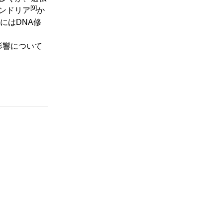
[9]
コンドリア
か
にはDNA修
影響について