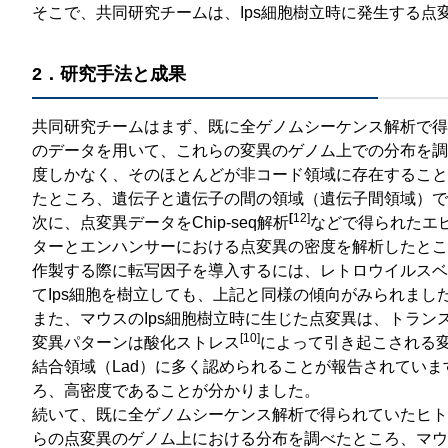
そこで、共同研究チームは、Ips細胞樹立時に発生する点
2．研究手法と成果
共同研究チームはまず、既に全ゲノムシーケンス解析で得られ
のデータを用いて、これらの変異のゲノム上での分布を調
度しかなく、そのほとんどが非コード領域に存在すること
たところ、遺伝子と遺伝子の間の領域（遺伝子間領域）で
[
12]
次に、点変異データをChip-seq解析
などで得られたエ
ターとエンハンサーにおける点変異の密度を解析したとこ
作製する際に転写因子を導入するには、レトロウイルスベ
てIps細胞を樹立しても、上記と同様の傾向がみられまし
また、マウスのIps細胞樹立時に生じた点変異は、トラン
[10]
変異パターンは酸化ストレス
によって引き起こされる変
結合領域（Lad）に多く認められることが報告されていま
ろ、高密度であることが分かりました。
続いて、既に全ゲノムシーケンス解析で得られていたヒトのI
らの点変異のゲノム上における分布を調べたところ、マウ