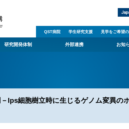
Jap
QST病院
学生研究支援​
見学をご希望の
研究開発体制
外部連携
お知
崎量子技術基盤研究所
西光量子科学研究所
子生命科学研究所
子医科学研究所
明－Ips細胞樹立時に生じるゲノム変異の
ST病院
射線医学研究所
アライアンス事業