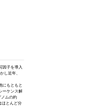
転写因子を導入
かし近年、
胞にもともと
シーケンス解
ゲノムの約
はほとんど分