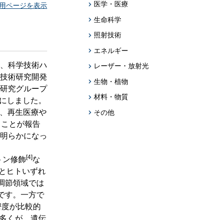
題への応用促
医学・医療
用ページを表示
生命科学
プログラム・データベース成果物一覧
照射技術
学術機関リポジトリQST-Repository
エネルギー
、科学技術ハ
レーザー・放射光
技術研究開発
生物・植物
研究グループ
材料・物質
にしました。
、再生医療や
その他
ることが報告
明らかになっ
[4]
トン修飾
な
とヒトいずれ
調節領域では
です。一方で
密度が比較的
の多くが、遺伝