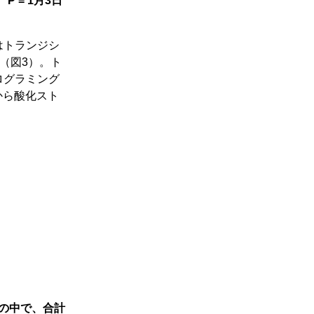
 = 1月3日
はトランジシ
（図3）。ト
ログラミング
から酸化スト
異の中で、合計