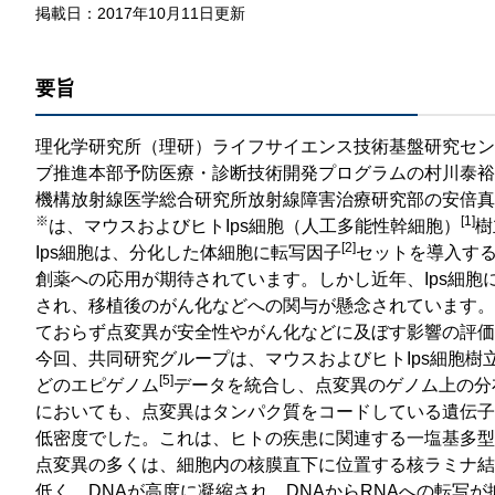
那
掲載日：2017年10月11日更新
情報公開請求手続について
六
要旨
公開事項
N
規程集
Q
理化学研究所（理研）ライフサイエンス技術基盤研究セン
ブ推進本部予防医療・診断技術開発プログラムの村川泰裕
個人情報関連の情報
機構放射線医学総合研究所放射線障害治療研究部の安倍真
利益相反マネジメント規程
本
※
[1]
は、マウスおよびヒトIps細胞（人工多能性幹細胞）
樹
[2]
Ips細胞は、分化した体細胞に転写因子
セットを導入す
附帯決議等をふまえた総務省通知に
創薬への応用が期待されています。しかし近年、Ips細胞
され、移植後のがん化などへの関与が懸念されています。
動物実験に関する情報
ておらず点変異が安全性やがん化などに及ぼす影響の評価
今回、共同研究グループは、マウスおよびヒトIps細胞
[5]
どのエピゲノム
データを統合し、点変異のゲノム上の分
においても、点変異はタンパク質をコードしている遺伝子
低密度でした。これは、ヒトの疾患に関連する一塩基多型（
点変異の多くは、細胞内の核膜直下に位置する核ラミナ結合
低く、DNAが高度に凝縮され、DNAからRNAへの転写