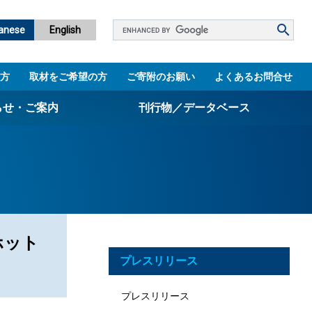
Google
anese
English
カ
ス
方
取材をご希望の方
ご寄附のお願い
よくあるお問合せ
タ
ム
らせ・ご案内
刊行物／データベース
検
索
パンフレット
ニュースレター
設立5周年誌
図書館
ホット
プレスリリース
技術シーズ集／知財マップ
プレスリリース