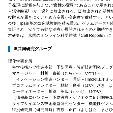
子発現に影響を与えない“良性の変異”であることが示され
[10]
ら活性酸素
が一過的に放出される、(2)放出された活性酸
復酵素が届きにくいため点変異が高密度で蓄積する、とい
今後、Ips細胞の臨床試験例を積み重ね、ゲノムデータ
実証され、安全で有効な治療が展開されるものと期待でき
本研究は、米国のオンライン科学雑誌『Cell Reports』
※共同研究グループ
理化学研究所
科学技術ハブ推進本部 予防医療・診断技術開発プログ
マネージャー 村川 泰裕（むらかわ やすひろ）
（イノベーション推進センター 理研－Hmc臨床オミ
プログラムディレクター 林崎 良英（はやしざき よ
コーディネーター 川路 英哉（かわじ ひでや）
（情報基盤センター 予防医療・ゲノミクス応用開発ユ
ライフサイエンス技術基盤研究センター 機能性ゲノム
特別研究員（研究当時）吉原 正仁（よしはら まさひ