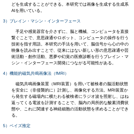
どを生成することができる。本研究では画像を生成する生成系
AIを用いている。
3）ブレイン・マシン・インターフェース
手足や感覚器官を介さずに、脳と機械、コンピュータを直接
繋ぐことで、意思疎通やロボット、コンピュータの操作を行う
技術を指す用語。本研究の手法を用いて、脳信号から心の中の
映像を読み出すことで、従来にはない新しい形の意思疎通や芸
術活動・創作活動、悪夢や幻覚の医療診断を行うブレイン・マ
シン・インターフェース開発につながる可能性がある。
4）機能的磁気共鳴画像法（fMRI）
磁気共鳴画像装置（MRI装置）を用いて被検者の脳活動状態
を安全に（非侵襲的に）計測し、画像化する方法。MRI装置か
ら発生する磁場内に横たわる被検者にラジオ波を照射し、はね
返ってくる電波を計測することで、脳内の局所的な酸素消費状
態や、これに関連する神経細胞の活動状態を求めることができ
る。
5）ベイズ推定