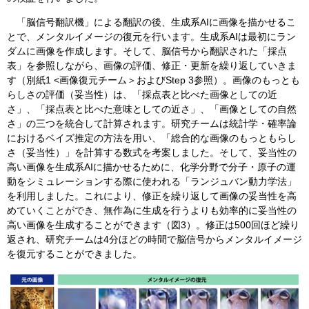
「脳信号翻訳機」による翻訳の後、生成系AIに画像を描かせるこ
とで、メンタルイメージの復元を行います。生成系AIは最初にラン
ダムに画像を作成します。そして、脳信号から翻訳された「採点
表」を参照しながら、画像の評価、修正・更新を繰り返していきま
す（別紙1 <画像復元チーム＞およびStep 3参照）。画像のもっとも
らしさの評価（妥当性）は、「採点表と比べた画像としての近
さ」、「採点表と比べた意味としての近さ」、「画像としての自然
さ」の三つを統合して計算されます。研究チームは統計学・確率論
におけるベイズ推定の方法を用い、「総合的な画像のもっともらし
さ（妥当性）」を計算する数式を考案しました。そして、妥当性の
高い画像を生成系AIに描かせるために、化学分野で分子・原子の運
動をシミュレーションする際に使われる「ランジュバン動力学法」
を利用しました。これにより、修正を繰り返して画像の妥当性を高
めていくことができ、無作為に生成を行うよりも効率的に妥当性の
高い画像を生成することができます（図3）。修正は500回ほど繰り
返され、研究チームは4分ほどの時間で脳信号からメンタルイメージ
を復元することができました。