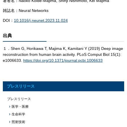
著者名：Naoko Koide-Majima, Shinji Nishimoto, Kei Majima
雑誌名：Neural Networks
DOI：
10.1016/j.neunet.2023.11.024
出典
１．Shen G, Horikawa T, Majima K, Kamitani Y (2019) Deep image
reconstruction from human brain activity. PLoS Comput Biol 15(1):
e1006633.
https://doi.org/10.1371/journal.pcbi.1006633
プレスリリース
プレスリリース
医学・医療
生命科学
照射技術