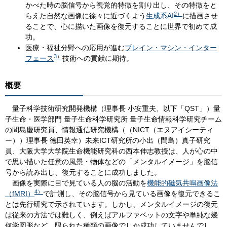
かべた時の脳信号から視覚的特徴を割り出し、その特徴をと
2
）
らえた自然な画像に徐々に近づくよう
生成系AI
に描画させ
ることで、心に描いた画像を復元することに世界で初めて成
功。
医療・福祉分野への応用が進む
ブレイン・マシン・インター
3）
フェース
技術への貢献に期待。
概要
量子科学技術研究開発機構（理事長 小安重夫、以下「QST」）量
子生命・医学部門 量子生命科学研究所 量子生命情報科学研究チーム
の間島慶研究員、情報通信研究機構（（NICT（エヌアイシーティ
ー））理事長 徳田英幸）未来ICT研究所の小出（間島）真子研究
員、大阪大学大学院生命機能研究科の西本伸志教授は、人が心の中
で思い描いた任意の風景・物体などの「メンタルイメージ」を脳信
号から読み出し、復元することに成功しました。
画像を実際に目で見ている人の脳の活動を
機能的磁気共鳴画像法
4）
（fMRI）
で計測し、その脳信号から見ている画像を復元できるこ
とは先行研究で示されています。しかし、メンタルイメージの復元
は従来の方法では難しく、例えばアルファベットの文字や単純な幾
何学図形など、限られた種類の画像でしか成功していませんでし