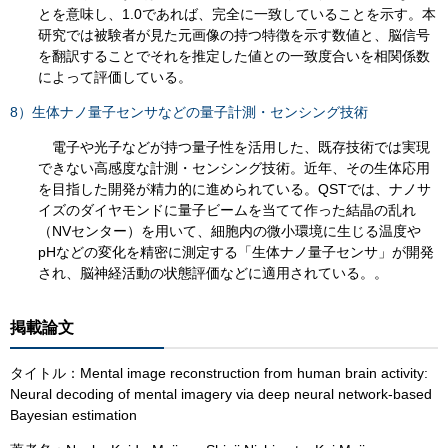
とを意味し、1.0であれば、完全に一致していることを示す。本
研究では被験者が見た元画像の持つ特徴を示す数値と、脳信号
を翻訳することでそれを推定した値との一致度合いを相関係数
によって評価している。
8）生体ナノ量子センサなどの量子計測・センシング技術
電子や光子などが持つ量子性を活用した、既存技術では実現
できない高感度な計測・センシング技術。近年、その生体応用
を目指した開発が精力的に進められている。QSTでは、ナノサ
イズのダイヤモンドに量子ビームを当てて作った結晶の乱れ
（NVセンター）を用いて、細胞内の微小環境に生じる温度や
pHなどの変化を精密に測定する「生体ナノ量子センサ」が開発
され、脳神経活動の状態評価などに適用されている。。
掲載論文
タイトル：Mental image reconstruction from human brain activity:
Neural decoding of mental imagery via deep neural network-based
Bayesian estimation