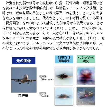
計測された脳の信号から被験者の知覚・記憶内容・運動意図など
を読み出す技術は脳情報解読技術（脳情報デコーディング技術）と
呼ばれ、近年発展の目覚ましい機械学習・AIを使うことにより大き
な進歩を遂げてきました。代表例として、ヒトが目で見ている画像
（視覚画像）をfMRIによって計測した脳信号から復元できることが
先行研究[出典1]で示されています（図1）。しかし、目で実際に見
ている画像を復元できる一方で、人が心の中に思い描く画像（メン
タルイメージ）の復元は、画像の復元精度が著しく低く（図1）、他
の研究においても、アルファベットの文字や単純な幾何学図形、人
の顔といった特定の種類の画像でしか成功例がありませんでした。