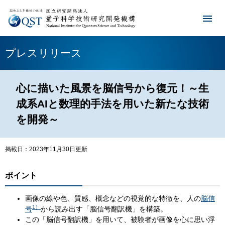
プレスリリース
心に描いた風景を脳信号から復元！～生
成系AIと数理的手法を用いた新たな技術
を開発～
掲載日：2023年11月30日更新
ポイント
画像の線や色、質感、概念などの視覚的な特徴を、人の
脳信
1）
号
から読み出す「脳信号翻訳機」を構築。
この「脳信号翻訳機」を用いて、被験者が画像を心に思い浮