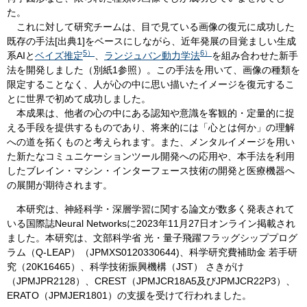
た。
これに対して研究チームは、目で見ている画像の復元に成功した
既存の手法[出典1]をベースにしながら、近年発展の目覚ましい生成
5）
6）
系AIと
ベイズ推定
、
ランジュバン動力学法
を組み合わせた新手
法を開発しました（別紙1参照）。この手法を用いて、画像の種類を
限定することなく、人が心の中に思い描いたイメージを復元するこ
とに世界で初めて成功しました。
本成果は、他者の心の中にある認知や意識を客観的・定量的に捉
える手段を提供するものであり、将来的には「心とは何か」の理解
への道を拓くものと考えられます。また、メンタルイメージを用い
た新たなコミュニケーションツール開発への応用や、本手法を利用
したブレイン・マシン・インターフェース技術の開発と医療機器へ
の展開が期待されます。
本研究は、神経科学・深層学習に関する論文が数多く発表されて
いる国際誌Neural Networksに2023年11月27日オンライン掲載され
ました。本研究は、文部科学省 光・量子飛躍フラッグシッププログ
ラム（Q-LEAP）（JPMXS0120330644)、科学研究費補助金 若手研
究（20K16465）、科学技術振興機構（JST） さきがけ
（JPMJPR2128）、CREST（JPMJCR18A5及びJPMJCR22P3）、
ERATO（JPMJER1801）の支援を受けて行われました。