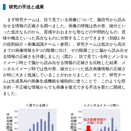
研究の手法と成果
まず研究チームは、目で見ている画像について、脳信号から読み
出せる情報の正確さを調べました。画像の情報は色や形、線分とい
った低次なものから、質感やおおまかな形などの中間的なもの、意
味や概念といった高次なものに分類することができます（別紙1 AI
の役割紹介＜画像認識チーム＞参照）。研究チームは低次から高次
までの画像情報を9つの階層に分け、その階層ごとに脳から読み出せ
る情報の正確さを評価しました（図2）。目で見ている時とメンタル
イメージ時とで脳から読み出せる情報の正確さを比較した結果、メ
ンタルイメージ時では色や形、線分といった低次画像情報の正確さ
が特に大きく低減していることがわかりました。そこで、研究チー
ムは生成系AIの画像生成機能を補助的に使うことで、このような部
分的・不正確な情報からでも画像を復元できる手法を新たに開発し
ました。