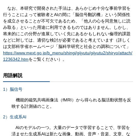
なお、本研究で開発された手法は、あらかじめ十分な事前学習を
行うことによって被験者とAIの間に「脳信号翻訳機」という関係性
を成立させることが不可欠であるため、「他人の心を同意無しに読
み取る」といった用途に利用できるものではありません。しかし、
将来的にこの分野が進展していく先にあるかもしれない倫理的課題
などに対しては、適切な検討が必要であると考えています（詳しく
は文部科学省ホームページ「脳科学研究と社会との調和について」
https://www.mext.go.jp/b_menu/shingi/gijyutu/gijyutu2/shiryo/attach/
1236342.htm
をご覧ください）。
用語解説
1）脳信号
機能的磁気共鳴画像法（fMRI）から得られる脳活動状態を反
映する計測値のこと。
2）生成系AI
AIのモデルの一つ。大量のデータで学習することで、学習を
済ませた生成系AIは新たな画像、動画、音声・音楽、文章、な