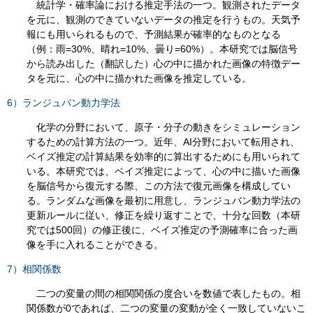
統計学・確率論における推定手法の一つ。観測されたデータ
を元に、観測のできていないデータの推定を行うもの。天気予
報にも用いられるもので、予測結果が確率的なものとなる
（例：雨=30%、晴れ=10%、曇り=60%）。本研究では脳信号
から読み出した（翻訳した）心の中に描かれた画像の特徴デー
タを元に、心の中に描かれた画像を推定している。
6）ランジュバン動力学法
化学の分野において、原子・分子の動きをシミュレーション
するための計算方法の一つ。近年、AI分野において転用され、
ベイズ推定の計算結果を効率的に算出するためにも用いられて
いる。本研究では、ベイズ推定によって、心の中に描いた画像
を脳信号から復元する際、この方法で復元画像を構成してい
る。ランダムな画像を最初に用意し、ランジュバン動力学法の
更新ルールに従い、修正を繰り返すことで、十分な回数（本研
究では500回）の修正後に、ベイズ推定の予測確率に合った画
像を手に入れることができる。
7）相関係数
二つの変量の間の相関関係の度合いを数値で表したもの。相
関係数が0であれば、二つの変量の変動が全く一致していないこ