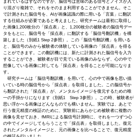
まれているはずなのですが、脳信号は意味のある信号とノイズが入
り混ざり複雑で、それをそのまま利用することができません。そこ
で計測された脳信号を、AIが画像認識の際に用いる「言葉」に翻訳
する仕組みが必要であると考えました。研究チームは最初に取得し
た画像1,200枚分の「採点表」と、1,200枚分の被験者の脳信号デー
タをもとに、脳信号を「採点表」に翻訳する「脳信号翻訳機」を構
築しました（別紙1 Step 2参照）。この「脳信号翻訳機」を用いる
と、脳信号のみから被験者の体験している画像の「採点表」を得る
ことができます。この翻訳機には、新たに計測された脳信号を入力
することができ、被験者が目で見ている画像のみならず、心の中で
想像している画像に対しても「採点表」を得ることが可能になりま
す。
研究チームは「脳信号翻訳機」を用いて、心の中で画像を思い描
いている時の脳信号から「採点表」を取得しました。この脳信号か
ら翻訳された「採点表」が、メンタルイメージを復元するための唯
一の手掛かりになります（別紙1 Step 3参照）。この時、被験者が
思い浮かべる画像はどんなものでも構いません。実験では、あとで
行う復元精度の検証のために、実験前にあらかじめ被験者に複数の
画像を見せておき、fMRIによる脳信号計測時に、それを一つずつ心
の中でイメージしてもらうことで「採点表」を取得しました。復元
されたメンタルイメージと、元の画像とを比べることで、復元精度
の検証を行いました。