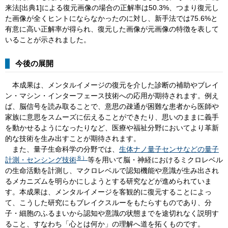
来法[出典1]による復元画像の場合の正解率は50.3%、つまり復元し
た画像が全くヒントにならなかったのに対し、新手法では75.6%と
有意に高い正解率が得られ、復元した画像が元画像の特徴を表して
いることが示されました。
今後の展開
本成果は、メンタルイメージの復元を介した診断の補助やブレイ
ン・マシン・インターフェース技術への応用が期待されます。例え
ば、脳信号を読み取ることで、意思の疎通が困難な患者から医師や
家族に意思をスムーズに伝えることができたり、思いのままに義手
を動かせるようになったりなど、医療や福祉分野においてより革新
的な技術を生み出すことが期待されます。
また、量子生命科学の分野では、
生体ナノ量子センサなどの量子
８）
計測・センシング技術
等を用いて脳・神経におけるミクロレベル
の生命活動を計測し、マクロレベルで認知機能や意識が生み出され
るメカニズムを明らかにしようとする研究などが進められていま
す。本成果は、メンタルイメージを客観的に復元することによっ
て、こうした研究にもブレイクスルーをもたらすものであり、分
子・細胞のふるまいから認知や意識の状態までを途切れなく説明す
ること、すなわち「心とは何か」の理解へ道を拓くものです。