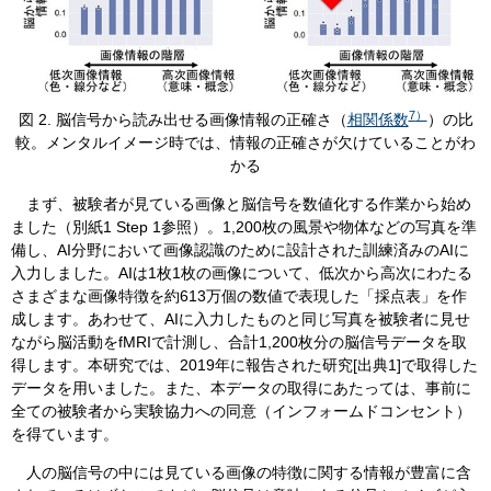
7
）
​図 2. 脳信号から読み出せる画像情報の正確さ（
相関係数
）の比
較。メンタルイメージ時では、情報の正確さが欠けていることがわ
かる
まず、被験者が見ている画像と脳信号を数値化する作業から始め
ました（別紙1 Step 1参照）。1,200枚の風景や物体などの写真を準
備し、AI分野において画像認識のために設計された訓練済みのAIに
入力しました。AIは1枚1枚の画像について、低次から高次にわたる
さまざまな画像特徴を約613万個の数値で表現した「採点表」を作
成します。あわせて、AIに入力したものと同じ写真を被験者に見せ
ながら脳活動をfMRIで計測し、合計1,200枚分の脳信号データを取
得します。本研究では、2019年に報告された研究[出典1]で取得した
データを用いました。また、本データの取得にあたっては、事前に
全ての被験者から実験協力への同意（インフォームドコンセント）
を得ています。
人の脳信号の中には見ている画像の特徴に関する情報が豊富に含