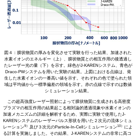
​図４：膜状物質の厚みを変化させて実験を行った結果、加速された
水素イオンのエネルギー（上）、膜状物質との相互作用の後透過し
たレーザー光の量（下）を示す。緑色がJ-KARENシステム、青色が
Draco-PWシステムを用いた実験の結果。上図における点線は、発
生した水素イオンの一番高い値を示す。それぞれの色で塗られた領
域は平均値から一標準偏差の領域を示す。赤の点線で示すのは数値
シミュレーション結果。
この超高強度レーザー照射によって膜状物質に生成される高密度
プラズマの相互作用の結果起こる相対論的透過現象や水素イオンの
加速メカニズムの詳細を解析するため、実際に実験で使用したJ-
KARENシステムのレーザーパルス形状を用いた２次元の流体シミュ
9）
10）
レーション
及び３次元のParticle-In-Cellシミュレーション
によ
る計算を実施しました。その結果、J-KARENシステムの非常に高コ