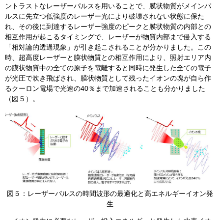
ントラストなレーザーパルスを用いることで、膜状物質がメインパ
ルスに先立つ低強度のレーザー光により破壊されない状態に保た
れ、その後に到達するレーザー強度のピークと膜状物質の内部との
相互作用が起こるタイミングで、レーザーが物質内部まで侵入する
「相対論的透過現象」が引き起こされることが分かりました。この
時、超高度レーザーと膜状物質との相互作用により、照射エリア内
の膜状物質中の全ての原子を電離すると同時に発生した全ての電子
が光圧で吹き飛ばされ、膜状物質として残ったイオンの塊が自ら作
るクーロン電場で光速の40％まで加速されることも分かりました
（図５）。
​図５：レーザーパルスの時間波形の最適化と高エネルギーイオン発
生