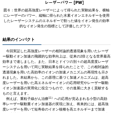
​図６：世界の超高強度レーザーによって得られた実験結果を、横軸
にレーザーのパワー、縦軸に得られた水素イオンエネルギーを使用
したレーザーシステムのエネルギーで割った値をイオン発生の効率
的なイオン発生の指標として評価したグラフ。
結果のインパクト
今回実証した高強度レーザーの相対論的透過現象を用いたレーザ
ー駆動イオン加速の飛躍的な効率向上は、従来の2倍となる世界最高
効率まで達しました。また、日本とドイツの別々の超高度度レーザ
ーシステムを用いて同じ実験結果を得られたことで、この相対論的
透過現象を用いた高効率のイオンの加速メカニズムの再現性も示さ
れました。本結果から、この原理に基づく加速メカニズムは、超高
度レーザーを用いた高エネルギーイオンの応用研究やレーザー駆動
イオン加速器の実用化に役立つもので、その進展に大きく貢献する
ものと言えます。
11）
例えば、重粒子線がん治療
への応用が見込まれる小型の高効
率レーザー駆動重イオン加速器の実現に加え、将来的には、超高強
度レーザーを用いて短寿命のイオン核種を高エネルギーまで加速