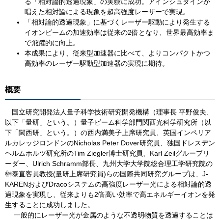
る「相対論的透過現象」の実験に成功。アインシュタインが
唱えた相対論による現象を超高強度レーザーで実現。
「相対論的透過現象」に基づくレーザー駆動により発生する
イオンビームの加速効率は従来の2倍となり、世界最高効率ま
で飛躍的に向上。
本成果により、従来型加速器に比べて、よりコンパクトかつ
高効率のレーザー駆動型加速器の実現に期待。
概要
国立研究開発法人量子科学技術研究開発機構（理事長 平野俊夫、
以下「量研」という。）量子ビーム科学部門関西光科学研究所（以
下「関西研」という。）の西内満美子上席研究員、英国インペリア
ルカレッジロンドンのNicholas Peter Dover研究員、独国ドレスデン
ヘルムホルツ研究所のTim Ziegler博士研究員、Karl Zeilグループリ
ーダー、Ulrich Schramm部長、九州大学大学院総合理工学研究院の
榊泰直客員教授(量研上席研究員)らの国際共同研究グループは、J-
KARENおよびDracoシステムの高強度レーザー光による相対論的透
過現象を実現し、従来よりも2倍高い効率で高エネルギーイオンを発
生することに成功しました。
一般的にレーザー光が金属のような不透明物質を透過することは