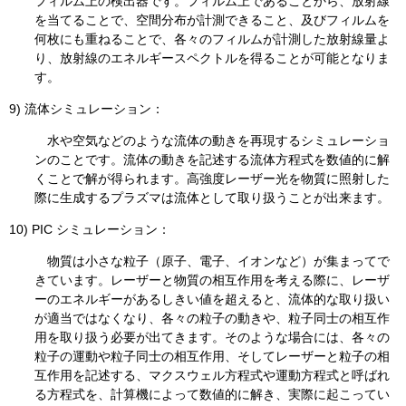
フィルム上の検出器です。フィルム上であることから、放射線
を当てることで、空間分布が計測できること、及びフィルムを
何枚にも重ねることで、各々のフィルムが計測した放射線量よ
り、放射線のエネルギースペクトルを得ることが可能となりま
す。
9) 流体シミュレーション：
水や空気などのような流体の動きを再現するシミュレーショ
ンのことです。流体の動きを記述する流体方程式を数値的に解
くことで解が得られます。高強度レーザー光を物質に照射した
際に生成するプラズマは流体として取り扱うことが出来ます。
10) PIC シミュレーション：
物質は小さな粒子（原子、電子、イオンなど）が集まってで
きています。レーザーと物質の相互作用を考える際に、レーザ
ーのエネルギーがあるしきい値を超えると、流体的な取り扱い
が適当ではなくなり、各々の粒子の動きや、粒子同士の相互作
用を取り扱う必要が出てきます。そのような場合には、各々の
粒子の運動や粒子同士の相互作用、そしてレーザーと粒子の相
互作用を記述する、マクスウェル方程式や運動方程式と呼ばれ
る方程式を、計算機によって数値的に解き、実際に起こってい