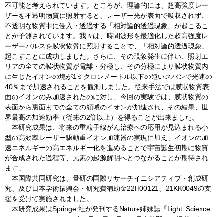
不可能と考えられています。ところが、理論的には、超高強度レー
ザーを不透明物質に照射すると、レーザー光が表面で吸収されず、
不透明な物質中に侵入・透過する「相対論的透過現象」が起こるこ
とが予測されています。我々は、時間波形を最適化した超高強度レ
ーザーパルスを膜状物質に照射することで、「相対論的透過現象」
起こすことに成功しました。さらに、その現象発生に伴い、照射エ
リアの全ての膜状物質が電離・分極し、その分極により膜状物質内
に生じたイオンの塊が1ミクロンメートル以下の短いスパンで光速の
40％まで加速されることを観測しました。従来手法では膜状物質表
面のイオンのみ加速されたのに対し、今回の実験では、膜状物質の
表面から裏面までの全ての領域のイオンが加速され、その結果、世
界最高の加速効率（従来の2倍以上）を得ることが出来ました。
本研究成果は、将来の重粒子線がん治療への応用が見込まれる小
型の高効率レーザー駆動重イオン加速器の実現に加え、イオンの加
速エネルギーの高エネルギー化を進めることで宇宙誕生初期に物質
が合成された過程等、元素の起源解明へとつながることが期待され
ます。
本国際共同研究は、量研の国際リサーチイニシアティブ・創成研
究、及び日本学術振興会・研究費補助金22H00121、21KK0049の支
援を受けて実施されました。
本研究成果はSpringer社が発刊するNature姉妹誌『Light: Science