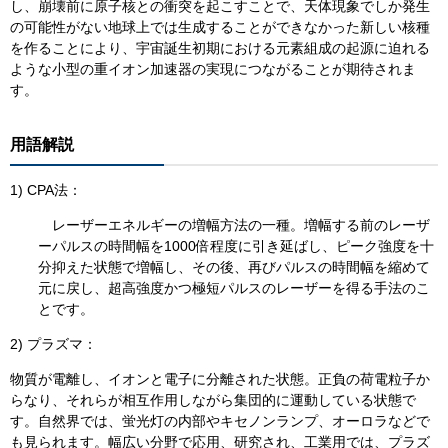
し、崩壊前に原子核との衝突を起こすことで、天体現象でしか発生
の可能性がない地球上では生成することができなかった新しい核種
を作ることにより、宇宙誕生初期における元素組成の起源に迫れる
ような小型の重イオン加速器の実現につながることが期待されま
す。
用語解説
1) CPA法：
レーザーエネルギーの増幅方法の一種。増幅する前のレーザ
ーパルスの時間幅を1000倍程度に引き延ばし、ピーク強度を十
分抑えた状態で増幅し、その後、再びパルスの時間幅を縮めて
元に戻し、超高強度かつ極短パルスのレーザーを得る手法のこ
とです。
2) プラズマ：
物質が電離し、イオンと電子に分離された状態。正負の荷電粒子か
らなり、それらが相互作用しながら集団的に運動している状態で
す。自然界では、蛍光灯の内部やキセノンランプ、オーロラなどで
も見られます。幅広い分野で応用、研究され、工業用では、プラズ