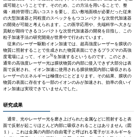
成可能ということです。そのため、この方法を用いることで、整
備・維持管理に高いコストを要し、広い敷地面積が必要だった従来
の大型加速器と同程度のスペックをもつコンパクトな次世代加速器
の開発が可能と考えられます。この医学応用や、先端科学へ大きな
貢献が期待できるコンパクトな次世代加速器の開発を目指し、この
粒子加速手法の研究開発が世界中で行われています。
従来のレーザー駆動イオン加速では、超高強度レーザーを膜状の
物質に照射することで生成された物質表面にできるプラズマの高強
5)
度電場によって、イオン
を加速するというものです。このとき、
通常の高強度レーザー光は膜状物質の内部に侵入できず大部分は表
面で反射され、イオン加速に使用される膜状物質内部に吸収される
レーザーのエネルギーは極僅かにとどまります。その結果、膜状の
物質の表面に存在する一部のイオンのみが加速され、効率の良いイ
オン加速は実現できていませんでした。
研究成果
通常、光やレーザー光を磨き上げられた金属などに照射すると表
面で反射が起こりほとんど内部に吸収されることはありません（図
１）。これは金属の内部の自由電子と呼ばれる電子がエネルギーを