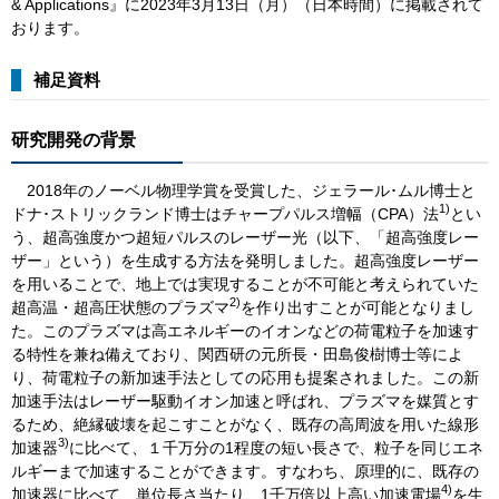
& Applications』に2023年3月13日（月）（日本時間）に掲載されて
おります。
補足資料
研究開発の背景
2018年のノーベル物理学賞を受賞した、ジェラール･ムル博士と
1)
ドナ･ストリックランド博士はチャープパルス増幅（CPA）法
とい
う、超高強度かつ超短パルスのレーザー光（以下、「超高強度レー
ザー」という）を生成する方法を発明しました。超高強度レーザー
を用いることで、地上では実現することが不可能と考えられていた
2)
超高温・超高圧状態のプラズマ
を作り出すことが可能となりまし
た。このプラズマは高エネルギーのイオンなどの荷電粒子を加速す
る特性を兼ね備えており、関西研の元所長・田島俊樹博士等によ
り、荷電粒子の新加速手法としての応用も提案されました。この新
加速手法はレーザー駆動イオン加速と呼ばれ、プラズマを媒質とす
るため、絶縁破壊を起こすことがなく、既存の高周波を用いた線形
3)
加速器
に比べて、１千万分の1程度の短い長さで、粒子を同じエネ
ルギーまで加速することができます。すなわち、原理的に、既存の
4)
加速器に比べて、単位長さ当たり、1千万倍以上高い加速電場
を生