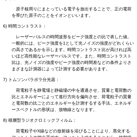
原子核周りにまとっている電子を放出することで、正の電荷
を帯びた原子のことをイオンといいます。
6) 時間コントラスト：
レーザーパルスの時間波形をピーク強度との比で表した値。
一般的には、ピーク強度を1として光ノイズの強度がどれくらい
の高さであるかを示します。時間コントラスト比が高ければ高
いほど高性能なレーザーパルスです。また、時間コントラスト
比は、光ノイズの強度やピーク強度の時間差などの条件よりさ
まざまな計測器によって計測する必要があります。
7) トムソンパラボラ分光器：
荷電粒子を静電場と静磁場の中を通過させ、質量と電荷数の
比とエネルギーによって進行方向を偏向させ、荷電粒子の質量
と電荷数の比ごとのエネルギーを計測するする手法。エネルギ
ースペクトルの形状は、放物線となります。
8) 積層型ラジオクロミックフィルム：
荷電粒子やX線などの放射線を浴びることにより、黒化する