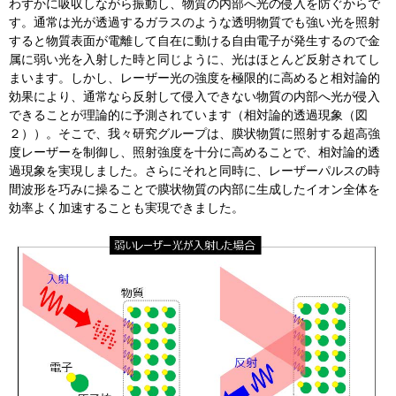
わずかに吸収しながら振動し、物質の内部へ光の侵入を防ぐからで
す。通常は光が透過するガラスのような透明物質でも強い光を照射
すると物質表面が電離して自在に動ける自由電子が発生するので金
属に弱い光を入射した時と同じように、光はほとんど反射されてし
まいます。しかし、レーザー光の強度を極限的に高めると相対論的
効果により、通常なら反射して侵入できない物質の内部へ光が侵入
できることが理論的に予測されています（相対論的透過現象（図
２））。そこで、我々研究グループは、膜状物質に照射する超高強
度レーザーを制御し、照射強度を十分に高めることで、相対論的透
過現象を実現しました。さらにそれと同時に、レーザーパルスの時
間波形を巧みに操ることで膜状物質の内部に生成したイオン全体を
効率よく加速することも実現できました。