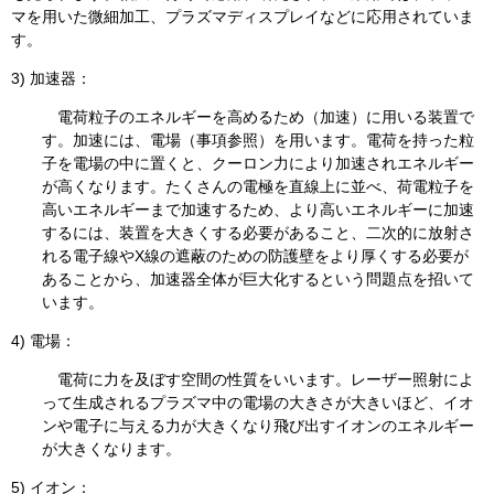
マを用いた微細加工、プラズマディスプレイなどに応用されていま
す。
3) 加速器：
電荷粒子のエネルギーを高めるため（加速）に用いる装置で
す。加速には、電場（事項参照）を用います。電荷を持った粒
子を電場の中に置くと、クーロン力により加速されエネルギー
が高くなります。たくさんの電極を直線上に並べ、荷電粒子を
高いエネルギーまで加速するため、より高いエネルギーに加速
するには、装置を大きくする必要があること、二次的に放射さ
れる電子線やX線の遮蔽のための防護壁をより厚くする必要が
あることから、加速器全体が巨大化するという問題点を招いて
います。
4) 電場：
電荷に力を及ぼす空間の性質をいいます。レーザー照射によ
って生成されるプラズマ中の電場の大きさが大きいほど、イオ
ンや電子に与える力が大きくなり飛び出すイオンのエネルギー
が大きくなります。
5) イオン：