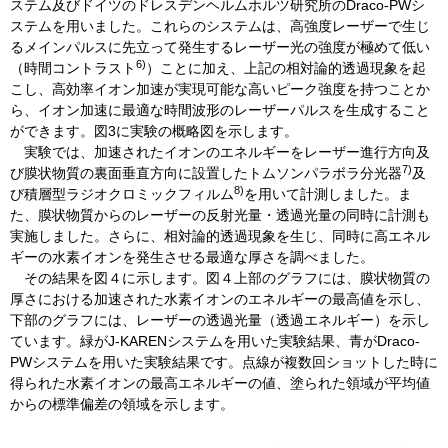
ステム及びドイツのドレスデンヘルムホルツ研究所のDraco-PWシ
ステムを用いました。これらのシステムは、高強度レーザーで生じ
るメインパルスに先立って発生するレーザー光の強度が極めて低い
6)
（時間コントラスト
）ことに加え、上記の相対論的透過現象を起
こし、高効率イオン加速が実現可能な高いピーク強度を持つことか
ら、イオン加速に最適な時間波形のレーザーパルスを生成すること
ができます。図3に実験の概略図を示します。
実験では、加速されたイオンのエネルギーをレーザー進行方向及
7)
び膜状物質の裏面垂直方向に設置したトムソンパラボラ分光器
及
8)
び積層型ラジオクロミックフィルム
を用いて計測しました。ま
た、膜状物質からのレーザーの反射光量・透過光量の同時に計測も
実施しました。さらに、相対論的透過現象を生じ、同時に高エネル
ギーの水素イオンを発生させる最適な厚さを調べました。
その結果を図４に示します。図４上部のグラフには、膜状物質の
厚さにおける加速された水素イオンのエネルギーの最高値を示し、
下部のグラフには、レーザーの透過光量（透過エネルギー）を示し
ています。緑がJ-KARENシステムを用いた実験結果、青がDraco-
PWシステムを用いた実験結果です。点線が複数回ショットした時に
得られた水素イオンの最高エネルギーの値、塗られた領域が平均値
からの標準偏差の領域を示します。