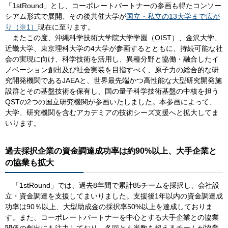
「1stRound」とし、コーポレートパートナーの参画も得たコンソー
シアム形式で展開、その後共催大学が
国立・私立の13大学まで広が
り（※1）
現在に至ります。​
またこの度、沖縄科学技術大学院大学学園（OIST）、金沢大学、
近畿大学、東京理科大学の4大学が参画するとともに、持続可能な社
会の実現に向け、科学技術を活用し、異種分野と協働・融合したイ
ノベーション創出及び社会実装を目指すべく、原子力の総合的な研
究開発機関であるJAEAと、世界最先端かつ高性能な大型研究開発施
設群とその基盤技術を保有し、国の量子科学技術基盤の中核を担う
QSTの2つの国立研究機関が参画いたしました。本参画によって、
大学、研究機関を含むアカデミアの技術シーズ支援へと拡大してま
いります。​
過去採択企業の資金調達成功率は約90%以上、大手企業と
の協業も拡大
「1stRound」では、過去8年間で累計85チームを採択し、会社設
立・資金調達を支援してまいりました。支援後1年以内の資金調達成
功率は90％以上、大型助成金の採択率50%以上を達成しておりま
す。また、コーポレートパートナーを中心とする大手企業との協業