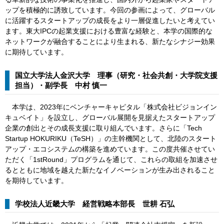
ップを積極的に誘致しています。今回の参画によって、グローバル
に活躍するスタートアップの成長をより一層促進したいと考えてい
ます。東大IPCの起業支援における豊富な経験と、本学の国際的な
ネットワークが融合することにより生まれる、新たなシナジー効果
に期待しています。
国立大学法人金沢大学 理事（研究・社会共創・大学院支援
担当）・副学長 中村 慎一
​ 本学は、2023年にベンチャーキャピタル「株式会社ビジョンイン
キュベイト」を設立し、グローバル展開を見据えたスタートアップ
企業の創出とその成長支援に取り組んでいます。さらに「Tech
Startup HOKURIKU（TeSH）」の主幹機関として、北陸のスタート
アップ・エコシステムの構築を進めています。この度共催させてい
ただく「1stRound」プログラムを通じて、これらの取組を加速させ
るとともに地域を越えた新たなイノベーションが生み出されること
を期待しています。
学校法人近畿大学 経営戦略本部長 世耕 石弘