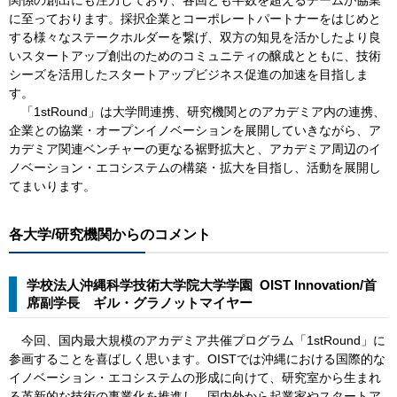
関係の創出にも注力しており、各回とも半数を超えるチームが協業
に至っております。採択企業とコーポレートパートナーをはじめと
する様々なステークホルダーを繋げ、双方の知見を活かしたより良
いスタートアップ創出のためのコミュニティの醸成とともに、技術
シーズを活用したスタートアップビジネス促進の加速を目指しま
す。​
「1stRound」は大学間連携、研究機関とのアカデミア内の連携、
企業との協業・オープンイノベーションを展開していきながら、ア
カデミア関連ベンチャーの更なる裾野拡大と、アカデミア周辺のイ
ノベーション・エコシステムの構築・拡大を目指し、活動を展開し
てまいります。​
各大学/研究機関からのコメント
​学校法人沖縄科学技術大学院大学学園 OIST Innovation/首
席副学長 ギル・グラノットマイヤー
​ 今回、国内最大規模のアカデミア共催プログラム「1stRound」に
参画することを喜ばしく思います。OISTでは沖縄における国際的な
イノベーション・エコシステムの形成に向けて、研究室から生まれ
る革新的な技術の事業化を推進し、国内外から起業家やスタートア