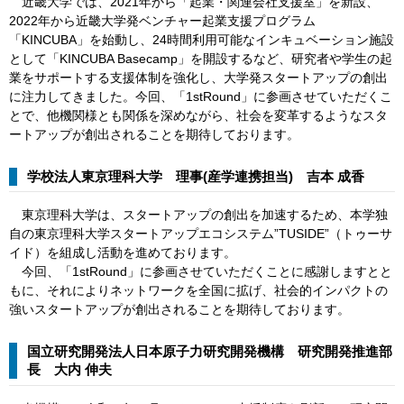
​近畿大学では、2021年から「起業・関連会社支援室」を新設、
2022年から近畿大学発ベンチャー起業支援プログラム
「KINCUBA」を始動し、24時間利用可能なインキュベーション施設
として「KINCUBA Basecamp」を開設するなど、研究者や学生の起
業をサポートする支援体制を強化し、大学発スタートアップの創出
に注力してきました。今回、「1stRound」に参画させていただくこ
とで、他機関様とも関係を深めながら、社会を変革するようなスタ
ートアップが創出されることを期待しております。
学校法人東京理科大学 理事(産学連携担当) 吉本 成香
​ 東京理科大学は、スタートアップの創出を加速するため、本学独
自の東京理科大学スタートアップエコシステム”TUSIDE”（トゥーサ
イド）を組成し活動を進めております。
今回、「1stRound」に参画させていただくことに感謝しますとと
もに、それによりネットワークを全国に拡げ、社会的インパクトの
強いスタートアップが創出されることを期待しております。
国立研究開発法人日本原子力研究開発機構 研究開発推進部
長 大内 伸夫