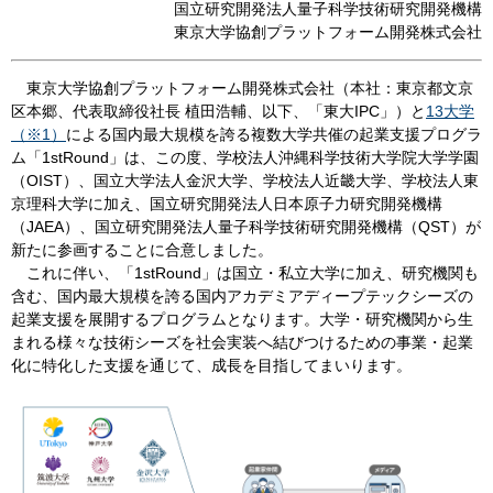
国立研究開発法人量子科学技術研究開発機構
東京大学協創プラットフォーム開発株式会社
​ 東京大学協創プラットフォーム開発株式会社（本社：東京都文京
区本郷、代表取締役社長 植田浩輔、以下、「東大IPC」）と
13大学
（※1）
による国内最大規模を誇る複数大学共催の起業支援プログラ
ム「1stRound」は、この度、学校法人沖縄科学技術大学院大学学園
（OIST）、国立大学法人金沢大学、学校法人近畿大学、学校法人東
京理科大学に加え、国立研究開発法人日本原子力研究開発機構
（JAEA）、国立研究開発法人量子科学技術研究開発機構（QST）が
新たに参画することに合意しました。
これに伴い、「1stRound」は国立・私立大学に加え、研究機関も
含む、国内最大規模を誇る国内アカデミアディープテックシーズの
起業支援を展開するプログラムとなります。大学・研究機関から生
まれる様々な技術シーズを社会実装へ結びつけるための事業・起業
化に特化した支援を通じて、成長を目指してまいります。