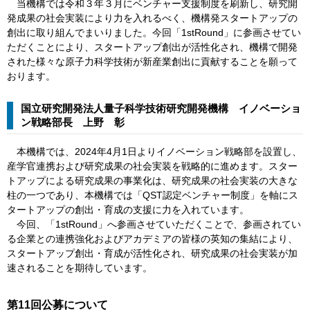
​当機構では令和３年３月にベンチャー支援制度を刷新し、研究開
発成果の社会実装により力を入れるべく、機構発スタートアップの
創出に取り組んでまいりました。今回「1stRound」に参画させてい
ただくことにより、スタートアップ創出が活性化され、機構で開発
された様々な原子力科学技術が新産業創出に貢献することを願って
おります。
国立研究開発法人量子科学技術研究開発機構 イノベーショ
ン戦略部長 上野 彰
本機構では、2024年4月1日よりイノベーション戦略部を設置し、
産学官連携および研究成果の社会実装を戦略的に進めます。スター
トアップによる研究成果の事業化は、研究成果の社会実装の大きな
柱の一つであり、本機構では「QST認定ベンチャー制度」を軸にス
タートアップの創出・育成の支援に力を入れています。
今回、「1stRound」へ参画させていただくことで、参画されてい
る企業との連携強化およびアカデミアの皆様の英知の集結により、
スタートアップ創出・育成が活性化され、研究成果の社会実装が加
速されることを期待しています。​
第11回公募について