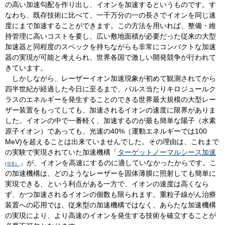
の高い加速勾配を作り出し、イオンを加速するというものです。す
なわち、既存技術に比べて、一千万分の一の長さでイオンを同じ速
度にまで加速することができます。この方法を用いれば、整備・維
持管理に高いコストを要し、広い敷地面積が必要だった従来の大型
加速器と同程度のスペックを持ちながらも非常にコンパクトな加速
器の実現が可能と考えられ、世界各国で激しい開発競争が行われて
きています。
しかしながら、レーザーイオン加速現象が初めて観測されてから
四半世紀が経過した今日に至るまで、パルス当たりキロジュールク
ラスのエネルギーを発生することのできる世界最大規模の大型レー
ザー装置をもってしても、加速されるイオンの速度に限界がありま
した。イオンの中で一番軽く、加速するのが最も簡単な陽子（水素
原子イオン）であっても、光速の40%（運動エネルギーでは100
MeV)を超えることは出来ていませんでした。その理由は、これまで
の実験で実現されていた加速機構「
ターゲットノーマルシース加速
」が、イオンを高速にするのに適していなかったからです。こ
(※6）
の加速機構は、どのようなレーザーを固体薄膜に照射しても簡単に
実現できる、という利点がある一方で、イオンの速度は高くなら
ず、かつ加速されるイオンの個数も限られます。重粒子線がん治療
装置への応用では、従来型の加速機構ではなく、あらたな加速機構
の実現により、より高速のイオンを発生する技術を確立することが