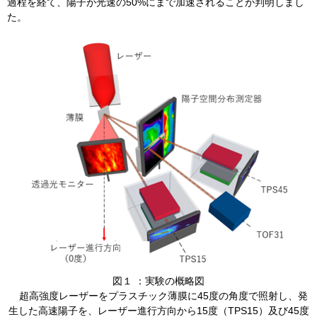
過程を経て、陽子が光速の50%にまで加速されることが判明しまし
た。
​図１ ：実験の概略図
超高強度レーザーをプラスチック薄膜に45度の角度で照射し、発
生した高速陽子を、レーザー進行方向から15度（TPS15）及び45度