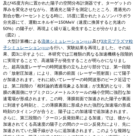
及び45度方向に置かれた陽子の空間分布計測器です。ターゲットの
厚みを変化させながら、透過光と陽子を測定したところ、透過光の
割合が数パーセントとなる時に、15度に置かれたトムソンパラボラ
分光器にて、運動エネルギー150MeV（速度に換算すると光速の
50%）の陽子が、再現よく繰り返し発生することが分かりました
（図2）。
大型計算機による
流体シミュレーション
及び
3次元プラズマ粒
(※11)
子シミュレーション
を行い、実験結果を再現しました。その結
(※12)
果、図3に示すように、本研究では三種類の異なる加速機構を段階的
に実現することで、高速陽子が発生することが明らかになりまし
た。超高強度レーザーの時間波形の立ち上がり部分では、第一段階
の「放射圧加速」により、薄膜の前面（レーザー照射面）にて陽子
が加速されます。それに続いてレーザーの時間波形のピーク近辺で
は、第二段階の「相対論的透過現象よる加速」が支配的となり、薄
膜の裏面側にサブミクロンメートルスケールの極小空間に強烈な加
速電場が形成されます。この時、薄膜前面で加速された陽子が裏面
に到達する時刻と、この薄膜裏面に形成された強烈な加速場の形成
時刻のタイミングが合うと、陽子はこの加速場で追加速されます。
さらに、第三段階の「クーロン反発効果による加速」では、後から
加速されてくる高速度の陽子との間のクーロン反発力により、先に
加速されていた陽子線がさらに追加速されます。このような複雑な