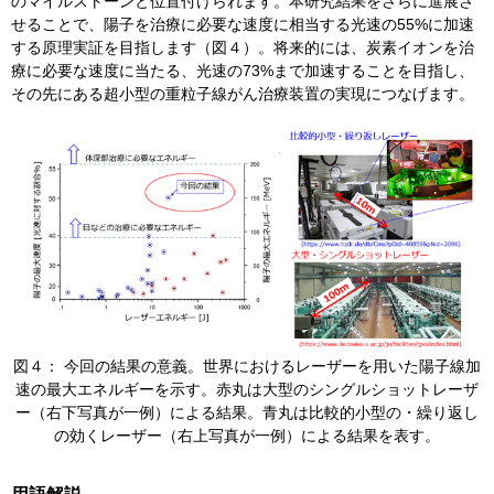
のマイルストーンと位置付けられます。本研究結果をさらに進展さ
せることで、陽子を治療に必要な速度に相当する光速の55%に加速
する原理実証を目指します（図４）。将来的には、炭素イオンを治
療に必要な速度に当たる、光速の73%まで加速することを目指し、
その先にある超小型の重粒子線がん治療装置の実現につなげます。
​図４： 今回の結果の意義。世界におけるレーザーを用いた陽子線加
速の最大エネルギーを示す。赤丸は大型のシングルショットレーザ
ー（右下写真が一例）による結果。青丸は比較的小型の・繰り返し
の効くレーザー（右上写真が一例）による結果を表す。