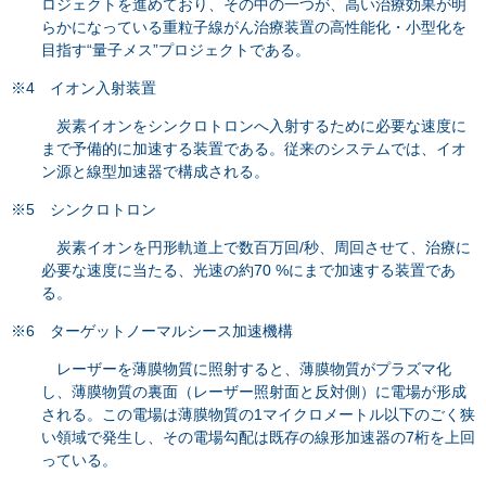
ロジェクトを進めており、その中の一つが、高い治療効果が明
らかになっている重粒子線がん治療装置の高性能化・小型化を
目指す“量子メス”プロジェクトである。
※4 イオン入射装置
炭素イオンをシンクロトロンへ入射するために必要な速度に
まで予備的に加速する装置である。従来のシステムでは、イオ
ン源と線型加速器で構成される。
※5 シンクロトロン
炭素イオンを円形軌道上で数百万回/秒、周回させて、治療に
必要な速度に当たる、光速の約70 %にまで加速する装置であ
る。
※6 ターゲットノーマルシース加速機構
レーザーを薄膜物質に照射すると、薄膜物質がプラズマ化
し、薄膜物質の裏面（レーザー照射面と反対側）に電場が形成
される。この電場は薄膜物質の1マイクロメートル以下のごく狭
い領域で発生し、その電場勾配は既存の線形加速器の7桁を上回
っている。