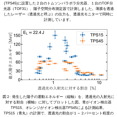
(TPS45)に設置した２台のトムソンパラボラ分光器、１台のTOF分
光器（TOF31）、陽子空間分布測定器で計測しました。薄膜を透過
したレーザー（透過光と呼ぶ）の出力も、透過光モニターで同時に
計測しています。
​図２: 発生した陽子の運動エネルギー（縦軸）を、透過光の入射光に
対する割合（横軸）に対してプロットした図。青がイオン検出器
TPS15、オレンジがイオン検出器TPS45による計測結果。
TPS15（青丸）の計測で、透過光の割合が１～２パーセント程度の