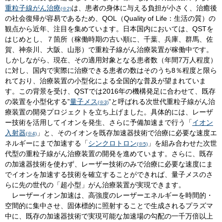
重粒子線がん治療
は、患者の身体に与える負担が小さく、治癒後
(※2)
の社会復帰が容易であるため、QOL（Quality of Life：生活の質）の
観点から近年、注目を集めています。日本国内においては、QSTを
はじめとし、７箇所（稼働時期の古い順に、千葉、兵庫、群馬、佐
賀、神奈川、大阪、山形）で重粒子線がん治療装置が稼働中です。
しかしながら、現在、その適用対象となる患者数（年間7万人程度）
に対し、国内で実際に治療できる患者の数はそのうち8％程度と限ら
れており、治療装置の小型化による全国的な普及が望まれていま
す。この背景を受け、QSTでは2016年の機構発足に合わせて、既存
の装置を小型化する”
量子メス
”と呼ばれる次世代重粒子線がん治
(※3)
療装置の開発プロジェクトを立ち上げました。具体的には、レーザ
ー技術を活用してイオンを発生、さらに予備加速まで行う「
イオン
入射器
」と、そのイオンを既存加速器技術で治療に必要な速度エ
(※4)
ネルギーにまで加速する「
シンクロトロン
」を組み合わせた次世
(※5)
代型の重粒子線がん治療装置の開発を進めています。さらに、既存
の加速器技術を使わず、レーザー技術のみで治療に必要な速度にま
でイオンを加速する技術を確立することができれば、量子メスのさ
らに先の世代の「超小型」がん治療装置が実現できます。
レーザーイオン加速は、高強度のレーザーエネルギーを時間的・
空間的に集中させ、固体標的に照射することで生成されるプラズマ
中に、既存の加速器技術で実現可能な加速場の勾配の一千万倍以上