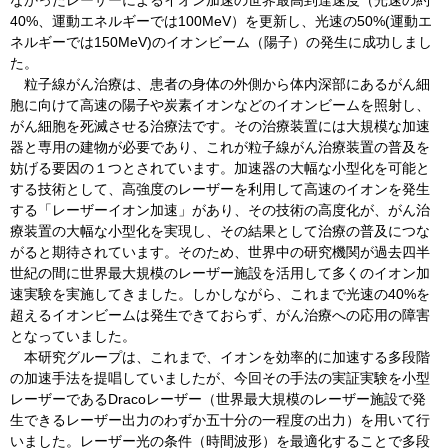
なかったレーザーによるイオン加速の世界最高到達速度（光速の約
40%、運動エネルギーでは100MeV）を更新し、光速の50%(運動エ
ネルギーでは150MeV)のイオンビーム（陽子）の発生に成功しまし
た。
粒子線がん治療は、患者の身体の外側から体内深部にあるがん細
胞に向けて高速の陽子や炭素イオンなどのイオンビームを照射し、
がん細胞を死滅させる治療法です。その治療装置には大規模な加速
器と専用の建物が必要であり、これが粒子線がん治療装置の普及を
妨げる要因の１つとされています。加速器の大幅な小型化を可能と
する技術として、高強度のレーザーを利用して高速のイオンを発生
する「レーザーイオン加速」があり、その技術の高度化が、がん治
療装置の大幅な小型化を実現し、その結果として治療の普及につな
がると期待されています。そのため、世界中の研究機関が過去四半
世紀の間に世界最大規模のレーザー施設を活用して多くのイオン加
速実験を実施してきました。しかしながら、これまで光速の40%を
超えるイオンビームは発生できておらず、がん治療への応用の障害
となっていました。
本研究グループは、これまで、イオンを効率的に加速する多段階
の加速手法を提唱していましたが、今回その手法の実証実験を小型
レーザーであるDracoレーザー（世界最大規模のレーザー施設で発
生できるレーザー出力のわずか五十分の一程度の出力）を用いて行
いました。レーザー光の条件（時間波形）を最適化することで多段