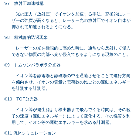
※7 放射圧加速機構
光の圧力（放射圧）でイオンを加速する手法。究極的にレー
ザーの強度が高くなると、レーザー光の放射圧でイオン自体が
押されて加速されるようになる。
※8 相対論的透過現象
レーザーの光を極限的に高めた時に、通常なら反射して侵入
できない物質の内部へ光が侵入できるようになる現象のこと。
※9 トムソンパラボラ分光器
イオン等を静電場と静磁場の中を通過させることで進行方向
を偏向させ、イオンの質量と電荷数の比ごとの運動エネルギー
を計測する計測器。
※10 TOF分光器
イオン等が発生源より検出器まで飛んでくる時間は、その粒
子の速度（運動エネルギー）によって変化する。その性質を利
用して、イオン等の運動エネルギーを求める計測器。
※11 流体シミュレーション