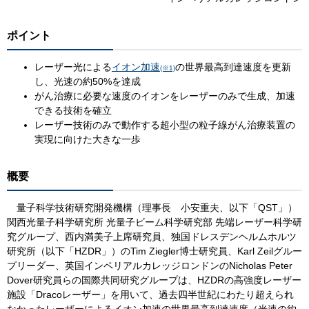
ポイント
レーザー光による
イオン加速
の世界最高到達速度を更新
(※1)
し、光速の約50%を達成
がん治療に必要な速度のイオンをレーザーのみで生成、加速
できる技術を確立
レーザー技術のみで動作する超小型の粒子線がん治療装置の
実現に向けた大きな一歩
概要
量子科学技術研究開発機構（理事長 小安重夫、以下「QST」）
関西光量子科学研究所 光量子ビーム科学研究部 先端レーザー科学研
究グループ、西内満美子上席研究員、独国ドレスデンヘルムホルツ
研究所（以下「HZDR」）のTim Ziegler博士研究員、Karl Zeilグルー
プリーダー、英国インペリアルカレッジロンドンのNicholas Peter
Dover研究員らの国際共同研究グループは、HZDRの高強度レーザー
施設「Dracoレーザー」を用いて、過去四半世紀にわたり超えられ