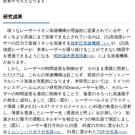
必要不可欠となります。
研究成果
様々なレーザーイオン加速機構が理論的に提案されている中、イ
オンをより高速にまで加速できるとされているのは、(1)高強度レー
ザーの圧力で直接イオンを加速する
放射圧加速機構
や、(2)高
（※7）
強度レーザーが、本来レーザーが通り抜けることができない物質中
を透過できるようになる「
相対論的透過現象
」による加速機構、
(※8)
があります。
しかし、レーザーの時間波形を制御せず、そのまま薄膜に照射し
ただけでは、これらの加速機構は起こらず、前述のターゲットノー
マルシース加速が支配的になります。本研究においては、ドイツの
ドレスデンヘルムホルツ研究所のDracoレーザーを用い、そのレー
ザーの時間波形を適切に制御することで、速度のそろった高速陽子
の発生に成功しました（図1～図3）。レーザーパルスをプラスチッ
ク薄膜（厚さ0.21～0.27 マイクロメートル）に45度の角度から照射
し、薄膜を透過したレーザー光（透過光と呼ぶ）を計測しつつ、加
速された陽子の運動エネルギーを独立な４つの検出器で測定しまし
た（図1）。レーザー進行方向から15度、45度の方向に置かれた２
台
トムソンパラボラ分光器
、31度に置かれた
TOF分光器
、
(※9）
(※10)