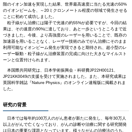
階のイオン加速を実現した結果、世界最高速度に当たる光速の50%
のイオンビームを、～20ミクロンメートル程度の領域で発生させる
ことに初めて成功しました。
粒子線がん治療には陽子で光速の約55%が必要ですが、今回の結
果は、その速度の90%に達しており、あと一歩というところまで近
づきました。今後、より高強度のレーザーを用いることで、既存の
加速器を用いることなく、レーザー技術のみでがん治療にそのまま
利用可能なイオンビーム発生が実現できると期待され、超小型のレ
ーザー駆動・粒子線がん治療装置の完成に向けた大きなマイルスト
ーンと位置付けられます。
本国際共同研究は、日本学術振興会・科研費JP22H00121、
JP21KK0049の支援を受けて実施されました。また、本研究成果は
英国科学雑誌『Nature Physics』のオンライン速報版に掲載されま
した。
研究の背景
日本では毎年約100万人のがん患者が新たに発生し、毎年30万人
以上ががんで亡くなっており、がんの診断や治療に関する研究開発
は日本の重要な課題となっています。様々ながんの治療法のうち、