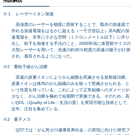
用語解説
※１ レーザーイオン加速
高強度のレーザーを物質に照射することで、既存の加速器で
作れる加速電場をはるかに超える（一千万倍以上）高勾配の加
速電場を、非常に小さな空間（ミクロンメートル以下）に作り
出し、粒子を加速する手法のこと。2000年頃に体育館サイズの
大型レーザーを用いて、光速の約30％程度の高速の陽子が計測
され、着目されるようになった。
※2 重粒子線がん治療
高速の炭素イオンによりがん細胞を死滅させる放射線治療。
炭素イオンは体内のがん組織のみを狙って死滅させられる、と
いう性質を持っている。これによって正常組織へのダメージが
少なく、がん治療を極めて短期間で実施できる。そのため、高
いQOL（Quality of Life：生活の質）を実現可能な技術として、
近年、注目を集めている。
※3 量子メス
QSTでは「がん死ゼロ健康長寿社会」の実現に向けた研究プ