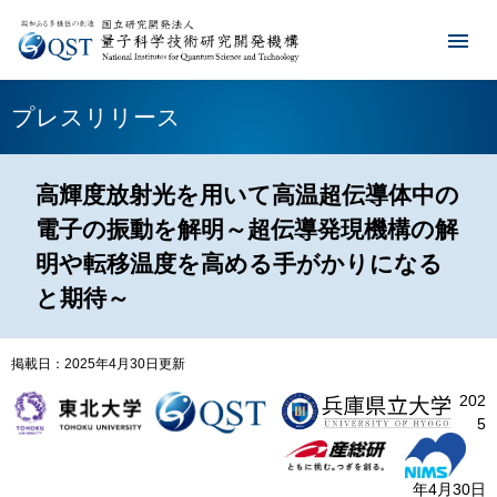
プレスリリース
高輝度放射光を用いて高温超伝導体中の
電子の振動を解明～超伝導発現機構の解
明や転移温度を高める手がかりになる
と期待～
掲載日：2025年4月30日更新
202
5
年4月30日