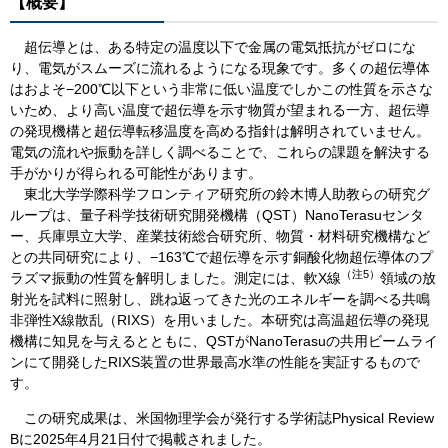
【概要】
超伝導とは、ある特定の温度以下で金属の電気抵抗がゼロにな
り、電気がスムーズに流れるようになる現象です。多くの超伝導体
はおよそ−200℃以下という非常に低い温度でしかこの性質を示さな
いため、より高い温度で超伝導を示す物質が望まれる一方、超伝導
の発現機構と超伝導転移温度を高める指針は解明されていません。
電気の流れや振動を詳しく調べることで、これらの課題を解決する
手がかりが得られる可能性があります。
東北大学学際科学フロンティア研究所の鈴木博人助教らの研究グ
ループは、量子科学技術研究開発機構（QST）NanoTerasuセンタ
ー、兵庫県立大学、産業技術総合研究所、物質・材料研究機構など
との共同研究により、−163℃で超伝導を示す銅酸化物超伝導体のプ
（注
5
）
ラズマ振動の性質を解明しました。測定には、軟X線
領域の放
射光を試料に照射し、跳ね返ってきた光のエネルギーを調べる共鳴
非弾性X線散乱（RIXS）を用いました。本研究は高温超伝導の発現
機構に知見を与えるとともに、QSTがNanoTerasuの共用ビームライ
ンにて開発したRIXS装置の世界最高水準の性能を実証するもので
す。
この研究成果は、米国物理学会が発行する学術誌Physical Review
Bに2025年4月21日付で掲載されました。