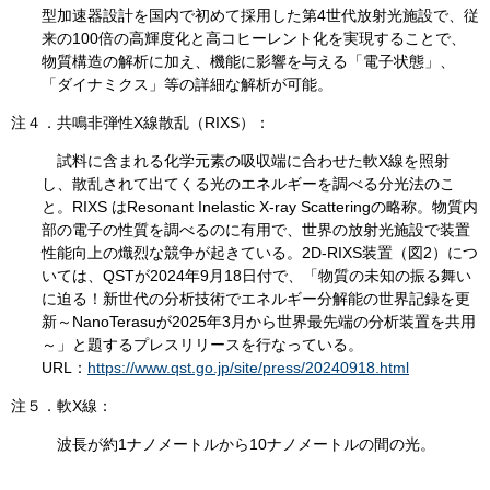
型加速器設計を国内で初めて採用した第4世代放射光施設で、従
来の100倍の高輝度化と高コヒーレント化を実現することで、
物質構造の解析に加え、機能に影響を与える「電子状態」、
「ダイナミクス」等の詳細な解析が可能。
注４．共鳴非弾性X線散乱（RIXS）：
試料に含まれる化学元素の吸収端に合わせた軟X線を照射
し、散乱されて出てくる光のエネルギーを調べる分光法のこ
と。RIXS はResonant Inelastic X-ray Scatteringの略称。物質内
部の電子の性質を調べるのに有用で、世界の放射光施設で装置
性能向上の熾烈な競争が起きている。2D-RIXS装置（図2）につ
いては、QSTが2024年9月18日付で、「物質の未知の振る舞い
に迫る！新世代の分析技術でエネルギー分解能の世界記録を更
新～NanoTerasuが2025年3月から世界最先端の分析装置を共用
～」と題するプレスリリースを行なっている。
URL：
https://www.qst.go.jp/site/press/20240918.html
注５．軟X線：
波長が約1ナノメートルから10ナノメートルの間の光。