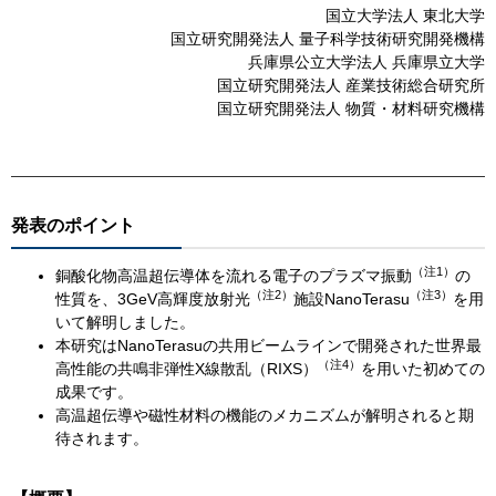
国立大学法人 東北大学
国立研究開発法人 量子科学技術研究開発機構
兵庫県公立大学法人 兵庫県立大学
国立研究開発法人 産業技術総合研究所
国立研究開発法人 物質・材料研究機構
発表のポイント
（注
1
）
銅酸化物高温超伝導体を流れる電子のプラズマ振動
の
（注
2
）
（注
3
）
性質を、3GeV高輝度放射光
施設NanoTerasu
を用
いて解明しました。
本研究はNanoTerasuの共用ビームラインで開発された世界最
（注
4
）
高性能の共鳴非弾性X線散乱（RIXS）
を用いた初めての
成果です。
高温超伝導や磁性材料の機能のメカニズムが解明されると期
待されます。