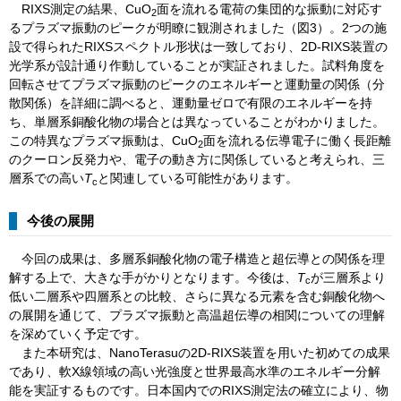
RIXS測定の結果、CuO
面を流れる電荷の集団的な振動に対応す
2
るプラズマ振動のピークが明瞭に観測されました（図3）。2つの施
設で得られたRIXSスペクトル形状は一致しており、2D-RIXS装置の
光学系が設計通り作動していることが実証されました。試料角度を
回転させてプラズマ振動のピークのエネルギーと運動量の関係（分
散関係）を詳細に調べると、運動量ゼロで有限のエネルギーを持
ち、単層系銅酸化物の場合とは異なっていることがわかりました。
この特異なプラズマ振動は、CuO
面を流れる伝導電子に働く長距離
2
のクーロン反発力や、電子の動き方に関係していると考えられ、三
層系での高い
T
と関連している可能性があります。
c
今後の展開
今回の成果は、多層系銅酸化物の電子構造と超伝導との関係を理
解する上で、大きな手がかりとなります。今後は、
T
が三層系より
c
低い二層系や四層系との比較、さらに異なる元素を含む銅酸化物へ
の展開を通じて、プラズマ振動と高温超伝導の相関についての理解
を深めていく予定です。
また本研究は、NanoTerasuの2D-RIXS装置を用いた初めての成果
であり、軟X線領域の高い光強度と世界最高水準のエネルギー分解
能を実証するものです。日本国内でのRIXS測定法の確立により、物