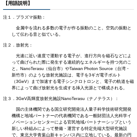
【用語説明】
注１．プラズマ振動：
金属中を流れる多数の電子が作る振動のこと。空気の振動と
して伝わる音と似ている。
注２．放射光：
光速に近い速度で運動する電子が、進行方向を磁石などによ
って曲げられた際に発生する連続的なエネルギーを持つ光のこ
と。NanoTerasu（仙台市）やTaiwan Photon Source（台湾・
新竹市）のような放射光施設は、電子を3ギガ電子ボルト
（3GeV）まで加速する電子シンクロトロンと、電子の軌道を磁
界によって曲げ放射光を生成する挿入光源とで構成される。
注３．3GeV高輝度放射光施設NanoTerasu（ナノテラス）：
国の主体機関である国立研究開発法人量子科学技術研究開発
機構と地域パートナーの代表機関である一般財団法人光科学イ
ノベーションセンターによる官民地域パートナーシップという
新しい枠組みによって整備・運営する特定先端大型研究施設
で、東北大学青葉山新キャンパス内に立地している。最新の円