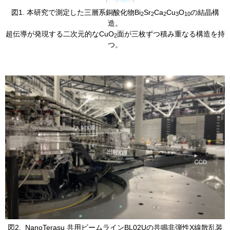
​図1. 本研究で測定した三層系銅酸化物Bi
Sr
Ca
Cu
O
の結晶構
2
2
2
3
10
造。
超伝導が発現する二次元的なCuO
面が三枚ずつ積み重なる構造を持
2
つ。
​図2. NanoTerasu 共用ビームラインBL02Uの共鳴非弾性X線散乱装