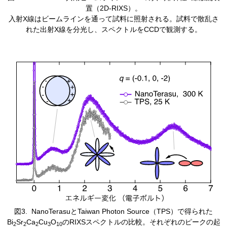
置（2D-RIXS）。
入射X線はビームラインを通って試料に照射される。試料で散乱さ
れた出射X線を分光し、スペクトルをCCDで観測する。
​図3. NanoTerasuとTaiwan Photon Source（TPS）で得られた
Bi
Sr
Ca
Cu
O
のRIXSスペクトルの比較。それぞれのピークの起
2
2
2
3
10