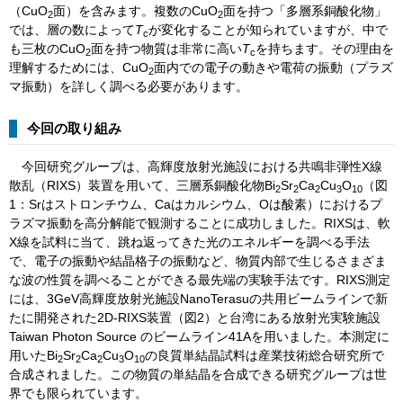
（CuO
面）を含みます。複数のCuO
面を持つ「多層系銅酸化物」
2
2
では、層の数によって
T
が変化することが知られていますが、中で
c
も三枚のCuO
面を持つ物質は非常に高い
T
を持ちます。その理由を
2
c
理解するためには、CuO
面内での電子の動きや電荷の振動（プラズ
2
マ振動）を詳しく調べる必要があります。
今回の取り組み
今回研究グループは、高輝度放射光施設における共鳴非弾性X線
散乱（RIXS）装置を用いて、三層系銅酸化物Bi
Sr
Ca
Cu
O
（図
2
2
2
3
10
1：Srはストロンチウム、Caはカルシウム、Oは酸素）におけるプ
ラズマ振動を高分解能で観測することに成功しました。RIXSは、軟
X線を試料に当て、跳ね返ってきた光のエネルギーを調べる手法
で、電子の振動や結晶格子の振動など、物質内部で生じるさまざま
な波の性質を調べることができる最先端の実験手法です。RIXS測定
には、3GeV高輝度放射光施設NanoTerasuの共用ビームラインで新
たに開発された2D-RIXS装置（図2）と台湾にある放射光実験施設
Taiwan Photon Source のビームライン41Aを用いました。本測定に
用いたBi
Sr
Ca
Cu
O
の良質単結晶試料は産業技術総合研究所で
2
2
2
3
10
合成されました。この物質の単結晶を合成できる研究グループは世
界でも限られています。