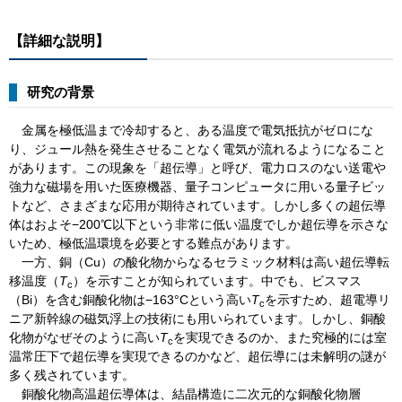
【詳細な説明】
研究の背景
金属を極低温まで冷却すると、ある温度で電気抵抗がゼロにな
り、ジュール熱を発生させることなく電気が流れるようになること
があります。この現象を「超伝導」と呼び、電力ロスのない送電や
強力な磁場を用いた医療機器、量子コンピュータに用いる量子ビッ
トなど、さまざまな応用が期待されています。しかし多くの超伝導
体はおよそ−200℃以下という非常に低い温度でしか超伝導を示さな
いため、極低温環境を必要とする難点があります。
一方、銅（Cu）の酸化物からなるセラミック材料は高い超伝導転
移温度（
T
）を示すことが知られています。中でも、ビスマス
c
（Bi）を含む銅酸化物は−163°Cという高い
T
を示すため、超電導リ
c
ニア新幹線の磁気浮上の技術にも用いられています。しかし、銅酸
化物がなぜそのように高い
T
を実現できるのか、また究極的には室
c
温常圧下で超伝導を実現できるのかなど、超伝導には未解明の謎が
多く残されています。
銅酸化物高温超伝導体は、結晶構造に二次元的な銅酸化物層