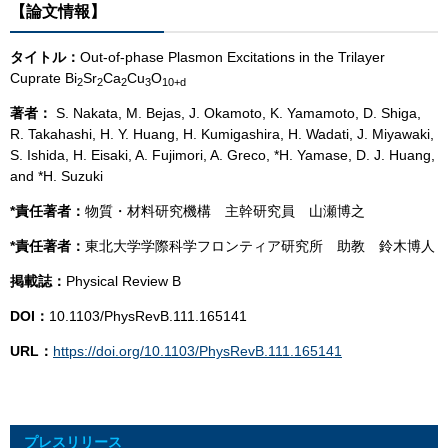
【論文情報】
タイトル：
Out-of-phase Plasmon Excitations in the Trilayer
Cuprate Bi
Sr
Ca
Cu
O
2
2
2
3
10+
d
著者：
S. Nakata, M. Bejas, J. Okamoto, K. Yamamoto, D. Shiga,
R. Takahashi, H. Y. Huang, H. Kumigashira, H. Wadati, J. Miyawaki,
S. Ishida, H. Eisaki, A. Fujimori, A. Greco, *H. Yamase, D. J. Huang,
and *H. Suzuki
*責任著者：
物質・材料研究機構 主幹研究員 山瀬博之
*責任著者：
東北大学学際科学フロンティア研究所 助教 鈴木博人
掲載誌：
Physical Review B
DOI：
10.1103/PhysRevB.111.165141
URL：
https://doi.org/10.1103/PhysRevB.111.165141
プレスリリース