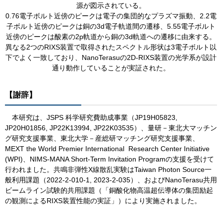
源が図示されている。
0.76電子ボルト近傍のピークは電子の集団的なプラズマ振動、2.2電
子ボルト近傍のピークは銅の3d電子軌道間の遷移、5.55電子ボルト
近傍のピークは酸素の2p軌道から銅の3d軌道への遷移に由来する。
異なる2つのRIXS装置で取得されたスペクトル形状は3電子ボルト以
下でよく一致しており、NanoTerasuの2D-RIXS装置の光学系が設計
通り動作していることが実証された。
【謝辞】
本研究は、JSPS 科学研究費助成事業（JP19H05823,
JP20H01856, JP22K13994, JP22K03535）、量研－東北大マッチン
グ研究支援事業、東北大学－産総研マッチング研究支援事業、
MEXT the World Premier International Research Center Initiative
(WPI)、NIMS-MANA Short-Term Invitation Programの支援を受けて
行われました。共鳴非弾性X線散乱実験はTaiwan Photon Source一
般利用課題（2022-2-010-1, 2023-2-035）、およびNanoTerasu共用
ビームライン試験的共用課題（「銅酸化物高温超伝導体の集団励起
の観測によるRIXS装置性能の実証」）により実施されました。