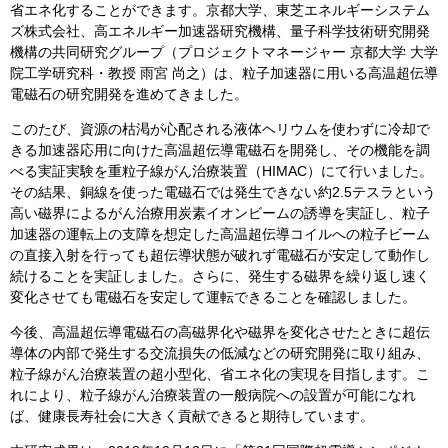
省エネ化することができます。京都大学、東芝エネルギーシステム
ズ株式会社、高エネルギー加速器研究機構、量子科学技術研究開発
機構の共同研究グループ（プロジェクトマネージャー 京都大学 大学
院工学研究科・教授 雨宮 尚之）は、粒子加速器に用いる高温超伝導
電磁石の研究開発を進めてきました。
このたび、資源の枯渇が心配される液体ヘリウムを使わずに冷却で
きる加速器応用に向けた高温超伝導電磁石を開発し、その機能を調
べる実証実験を重粒子線がん治療装置（HIMAC）にて行いました。
その結果、銅線を使った電磁石では発生できない約2.5テスラという
高い磁界によるがん治療用炭素イオンビームの誘導を実証し、粒子
加速器の運転上の支障を想定した高温超伝導コイルへの粒子ビーム
の直接入射を行っても超伝導状態が破れず電磁石が安定して動作し
続けることを実証しました。さらに、発生する磁界を繰り返し速く
変化させても電磁石を安定して運転できることを確認しました。
今後、高温超伝導電磁石の高磁界化や磁界を変化させたときに超伝
導体の内部で発生する交流損失の低減などの研究開発に取り組み、
粒子線がん治療装置の超小型化、省エネ化の実現を目指します。こ
れにより、粒子線がん治療装置の一般病院への設置が可能になれ
ば、健康長寿社会に大きく貢献できると期待しています。