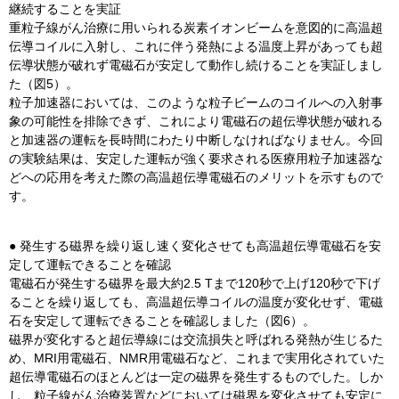
継続することを実証
重粒子線がん治療に用いられる炭素イオンビームを意図的に高温超
伝導コイルに入射し、これに伴う発熱による温度上昇があっても超
伝導状態が破れず電磁石が安定して動作し続けることを実証しまし
た（図5）。
粒子加速器においては、このような粒子ビームのコイルへの入射事
象の可能性を排除できず、これにより電磁石の超伝導状態が破れる
と加速器の運転を長時間にわたり中断しなければなりません。今回
の実験結果は、安定した運転が強く要求される医療用粒子加速器な
どへの応用を考えた際の高温超伝導電磁石のメリットを示すもので
す。
● 発生する磁界を繰り返し速く変化させても高温超伝導電磁石を安
定して運転できることを確認
電磁石が発生する磁界を最大約2.5 Tまで120秒で上げ120秒で下げ
ることを繰り返しても、高温超伝導コイルの温度が変化せず、電磁
石を安定して運転できることを確認しました（図6）。
磁界が変化すると超伝導線には交流損失と呼ばれる発熱が生じるた
め、MRI用電磁石、NMR用電磁石など、これまで実用化されていた
超伝導電磁石のほとんどは一定の磁界を発生するものでした。しか
し、粒子線がん治療装置などにおいては磁界を変化させても安定に