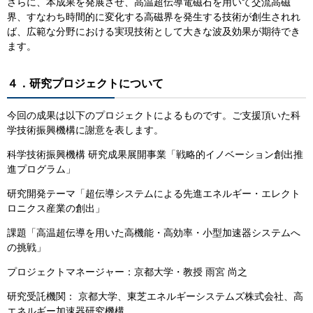
さらに、本成果を発展させ、高温超伝導電磁石を用いて交流高磁
界、すなわち時間的に変化する高磁界を発生する技術が創生されれ
ば、広範な分野における実現技術として大きな波及効果が期待でき
ます。
４．研究プロジェクトについて
今回の成果は以下のプロジェクトによるものです。ご支援頂いた科
学技術振興機構に謝意を表します。
科学技術振興機構 研究成果展開事業「戦略的イノベーション創出推
進プログラム」
研究開発テーマ「超伝導システムによる先進エネルギー・エレクト
ロニクス産業の創出」
課題「高温超伝導を用いた高機能・高効率・小型加速器システムへ
の挑戦」
プロジェクトマネージャー：京都大学・教授 雨宮 尚之
研究受託機関： 京都大学、東芝エネルギーシステムズ株式会社、高
エネルギー加速器研究機構、