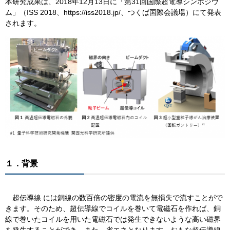
本研究成果は、2018年12月13日に「第31回国際超電導シンポジウ
ム」（ISS 2018、https://iss2018.jp/、つくば国際会議場）にて発表
されます。
１．背景
超伝導線 には銅線の数百倍の密度の電流を無損失で流すことがで
きます。そのため、超伝導線でコイルを巻いて電磁石を作れば、銅
線で巻いたコイルを用いた電磁石では発生できないような高い磁界
を発生することができ、また、省エネとなります。おもな超伝導線