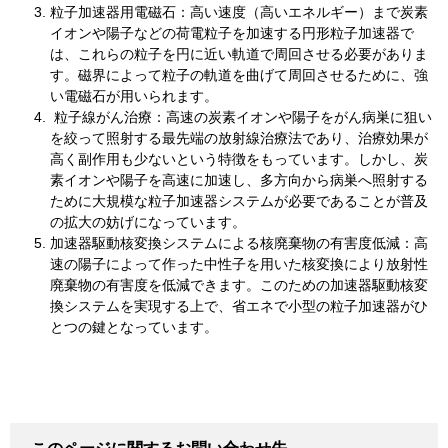
粒子加速器用電磁石：高い速度（高いエネルギー）まで炭素
イオンや陽子などの荷電粒子を加速する円形粒子加速器で
は、これらの粒子を円に近い軌道で周回させる必要がありま
す。磁界によって粒子の軌道を曲げて周回させるために、強
い電磁石が用いられます。
粒子線がん治療：高速の炭素イオンや陽子をがん病巣に狙い
を絞って照射する最先端の放射線治療法であり、治療効果が
高く副作用も少ないという特徴をもっています。しかし、炭
素イオンや陽子を高速に加速し、多方向から病巣へ照射する
ために大規模な粒子加速器システムが必要であることが普及
の拡大の妨げになっています。
加速器駆動核変換システムによる核廃棄物の有害度低減：高
速の陽子によって作った中性子を用いた核変換により放射性
廃棄物の有害度を低減できます。このための加速器駆動核変
換システムを実現する上で、省エネで小型の粒子加速器がひ
とつの鍵となっています。