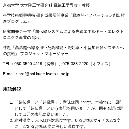
京都大学 大学院工学研究科 電気工学専攻・教授
科学技術振興機構 研究成果展開事業「戦略的イノベーション創出推
進プログラム」
研究開発テーマ「超伝導システムによる先進エネルギー・エレクト
ロニクス産業の創出」
課題「高温超伝導を用いた高機能・高効率・小型加速器システムへ
の挑戦」 プロジェクトマネージャー
TEL：050-3590-4119（携帯）、075-383-2220（オフィス）
E-mail：prof@asl.kuee.kyoto-u.ac.jp
用語解説
「超伝導」と「超電導」：意味は同じです。本稿では、原則
として「超伝導」という表記を用いましたが、固有名詞に関
しては元の表記に従いました。
絶対温度：○○ Kは絶対温度です。0 Kは摂氏マイナス273度
に、273 Kは摂氏0度に等しい温度です。