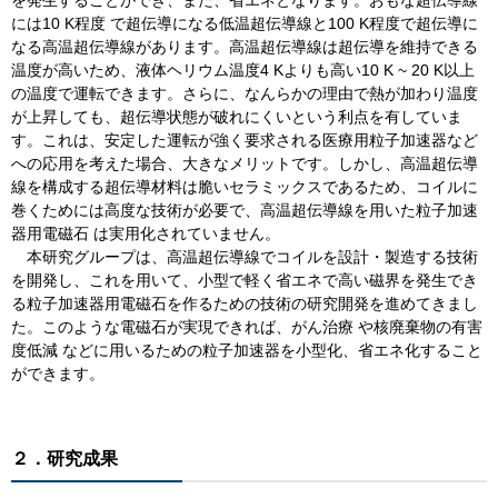
には10 K程度 で超伝導になる低温超伝導線と100 K程度で超伝導に
なる高温超伝導線があります。高温超伝導線は超伝導を維持できる
温度が高いため、液体ヘリウム温度4 Kよりも高い10 K ~ 20 K以上
の温度で運転できます。さらに、なんらかの理由で熱が加わり温度
が上昇しても、超伝導状態が破れにくいという利点を有していま
す。これは、安定した運転が強く要求される医療用粒子加速器など
への応用を考えた場合、大きなメリットです。しかし、高温超伝導
線を構成する超伝導材料は脆いセラミックスであるため、コイルに
巻くためには高度な技術が必要で、高温超伝導線を用いた粒子加速
器用電磁石 は実用化されていません。
本研究グループは、高温超伝導線でコイルを設計・製造する技術
を開発し、これを用いて、小型で軽く省エネで高い磁界を発生でき
る粒子加速器用電磁石を作るための技術の研究開発を進めてきまし
た。このような電磁石が実現できれば、がん治療 や核廃棄物の有害
度低減 などに用いるための粒子加速器を小型化、省エネ化すること
ができます。
２．研究成果