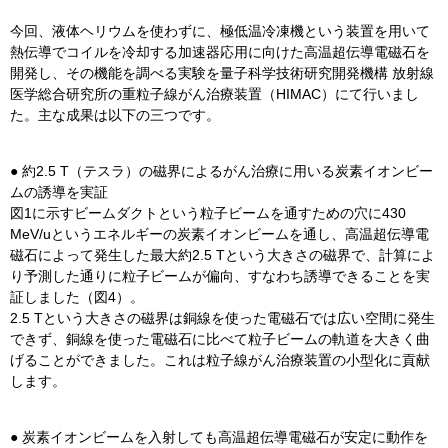
今回、液体ヘリウムを使わずに、極低温冷凍機という装置を用いて
熱伝導でコイルを冷却する加速器応用に向けた高温超伝導電磁石を
開発し、その機能を調べる実験を量子科学技術研究開発機構 放射線
医学総合研究所の重粒子線がん治療装置（HIMAC）にて行いまし
た。主な成果は以下の三つです。
● 約2.5 T（テスラ）の磁界によるがん治療に用いる炭素イオンビー
ムの誘導を実証
図1に示すビームダクトという粒子ビームを通すための穴に430
MeV/uというエネルギーの炭素イオンビームを通し、高温超伝導電
磁石によって発生した最大約2.5 Tという大きさの磁界で、計算によ
り予測した通りに粒子ビームが偏向、すなわち誘導できることを実
証しました（図4）。
2.5 Tという大きさの磁界は銅線を使った電磁石では広い空間に発生
できず、銅線を使った電磁石に比べて粒子ビームの軌道を大きく曲
げることができました。これは粒子線がん治療装置の小型化に貢献
します。
● 炭素イオンビームを入射しても高温超伝導電磁石が安定に動作を