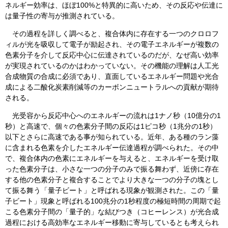
ネルギー効率は、ほぼ100%と特異的に高いため、その反応や伝達に
は量子性の寄与が推測されている。
その過程を詳しく調べると、複合体内に存在する一つのクロロフ
ィルが光を吸収して電子が励起され、その電子エネルギーが複数の
色素分子を介して反応中心に伝達されているのだが、なぜ高い効率
が実現されているのかはわかっていない。その機能の理解は人工光
合成物質の合成に必須であり、直面しているエネルギー問題や光合
成による二酸化炭素削減等のカーボンニュートラルへの貢献が期待
される。
光受容から反応中心へのエネルギーの流れは1ナノ秒（10億分の1
秒）と高速で、個々の色素分子間の反応は1ピコ秒（1兆分の1秒）
以下とさらに高速である事が知られている。近年、ある種のラン藻
に含まれる色素を介したエネルギー伝達過程が調べられた。その中
で、複合体内の色素にエネルギーを与えると、エネルギーを受け取
った色素分子は、小さな一つの分子のみで振る舞わず、近傍に存在
する他の色素分子と複合することでより大きな一つの分子の塊とし
て振る舞う「量子ビート」と呼ばれる現象が観測された。この「量
子ビート」現象と呼ばれる100兆分の1秒程度の極短時間の周期で起
こる色素分子間の「量子的」な結びつき（コヒーレンス）が光合成
過程における高効率なエネルギー移動に寄与しているとも考えられ