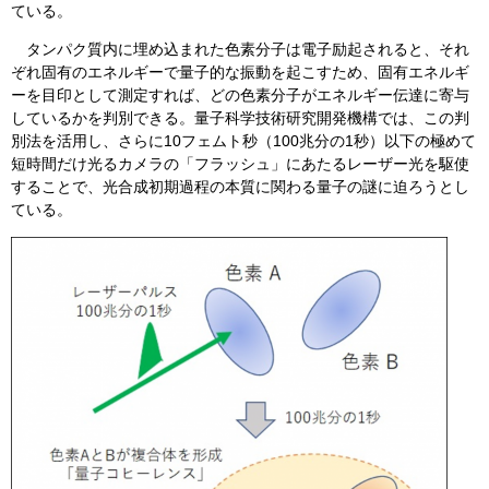
ている。
タンパク質内に埋め込まれた色素分子は電子励起されると、それ
ぞれ固有のエネルギーで量子的な振動を起こすため、固有エネルギ
ーを目印として測定すれば、どの色素分子がエネルギー伝達に寄与
しているかを判別できる。量子科学技術研究開発機構では、この判
別法を活用し、さらに10フェムト秒（100兆分の1秒）以下の極めて
短時間だけ光るカメラの「フラッシュ」にあたるレーザー光を駆使
することで、光合成初期過程の本質に関わる量子の謎に迫ろうとし
ている。