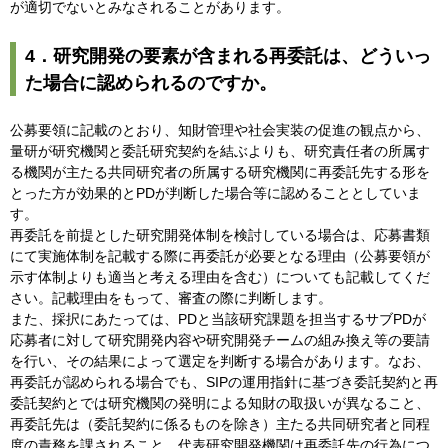
が適切でないとみなされることがあります。
4．研究開発の要素が含まれる再委託は、どういっ
た場合に認められるのですか。
公募要領に記載のとおり、知財管理や社会実装の促進の観点から、
量研が研究機関と委託研究契約を結ぶよりも、研究責任者の所属す
る機関が主たる共同研究者の所属する研究機関に再委託先する形を
とった方が効果的とPDが判断した場合等に認めることとしていま
す。
再委託を前提とした研究開発体制を検討している場合は、応募書類
にて実施体制を記載する際に再委託が必要となる理由（公募要領が
示す体制よりも適当と考える理由を含む）についても記載してくだ
さい。記載理由をもって、審査の際に判断します。
また、採択にあたっては、PDと当該研究課題を担当するサブPDが
応募者に対して研究開発内容や研究開発チームの組み換え等の要請
を行い、その結果によって選定を判断する場合があります。なお、
再委託が認められる場合でも、SIPの運用指針に基づき委託契約と再
委託契約とでは研究機関の発明による知財の取扱いが異なること、
再委託先は（委託契約に係るものを除き）主たる共同研究者と同程
度の責務を課されること、代表研究開発機関は再委託先の行為につ