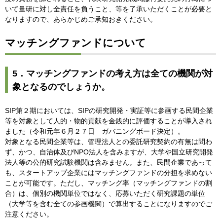
いて量研に対し全責任を負うこと、等を了承いただくことが必要と
なりますので、あらかじめご承知おきください。
マッチングファンドについて
5．マッチングファンドの考え方は全ての機関が対
象となるのでしょうか。
SIP第２期においては、SIPの研究開発・実証等に参画する民間企業
等を対象として人的・物的貢献を金銭的に評価することが導入され
ました（令和元年６月２７日 ガバニングボード決定）。
対象となる民間企業等は、管理法人との委託研究契約の有無は問わ
ず、かつ、自治体及びNPO法人を含みますが、大学や国立研究開発
法人等の公的研究試験機関は含みません。また、民間企業であって
も、スタートアップ企業にはマッチングファンドの分担を求めない
ことが可能です。ただし、マッチング率（マッチングファンドの割
合）は、個別の機関単位ではなく、応募いただく研究課題の単位
（大学等を含む全ての参画機関）で算出することになりますのでご
注意ください。