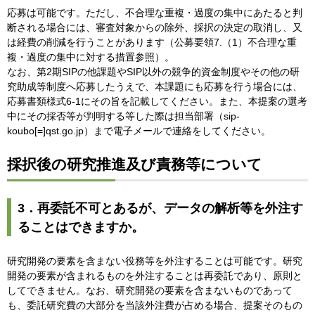
応募は可能です。ただし、不合理な重複・過度の集中にあたると判
断される場合には、審査対象からの除外、採択の決定の取消し、又
は経費の削減を行うことがあります（公募要領7.（1）不合理な重
複・過度の集中に対する措置参照）。
なお、第2期SIPの他課題やSIP以外の競争的資金制度やその他の研
究助成等制度へ応募したうえで、本課題にも応募を行う場合には、
応募書類様式6-1にその旨を記載してください。また、本提案の選考
中にその採否等が判明する等した際は担当部署（sip-
koubo[=]qst.go.jp）まで電子メールで連絡をしてください。
採択後の研究推進及び責務等について
3．再委託不可とあるが、データの解析等を外注す
ることはできますか。
研究開発の要素を含まない役務等を外注することは可能です。研究
開発の要素が含まれるものを外注することは再委託であり、原則と
してできません。なお、研究開発の要素を含まないものであって
も、委託研究費の大部分を当該外注費が占める場合、提案そのもの