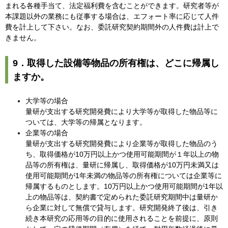
まれる各種手当て、法定福利費を含むことができます。研究者等が
本課題以外の業務にも従事する場合は、エフォート率に応じて人件
費を計上して下さい。なお、委託研究契約期間外の人件費は計上で
きません。
9．取得した設備等物品の所有権は、どこに帰属し
ますか。
大学等の場合
量研が支出する研究開発費により大学等が取得した物品等に
ついては、大学等の帰属となります。
企業等の場合
量研が支出する研究開発費により企業等が取得した物品のう
ち、取得価格が10万円以上かつ使用可能期間が１年以上の物
品等の所有権は、量研に帰属し、取得価格が10万円未満又は
使用可能期間が1年未満の物品等の所有権については企業等に
帰属するものとします。10万円以上かつ使用可能期間が1年以
上の物品等は、契約書で定められた委託研究期間中は量研か
ら企業に対して無償で貸与します。研究開発終了後は、引き
続き本研究の応用等の目的に使用されることを前提に、原則