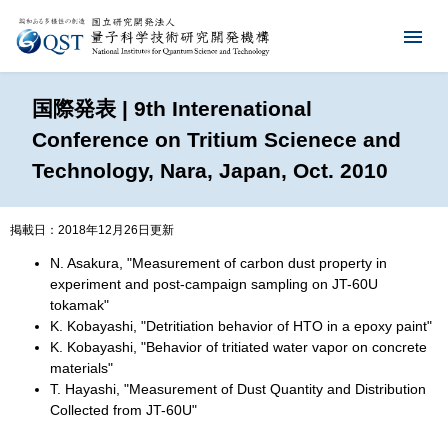
国際発表 | 9th Interenational
Conference on Tritium Scienece and
Technology, Nara, Japan, Oct. 2010
掲載日：2018年12月26日更新
N. Asakura, "Measurement of carbon dust property in
experiment and post-campaign sampling on JT-60U
tokamak"
K. Kobayashi, "Detritiation behavior of HTO in a epoxy paint"
K. Kobayashi, "Behavior of tritiated water vapor on concrete
materials"
T. Hayashi, "Measurement of Dust Quantity and Distribution
Collected from JT-60U"