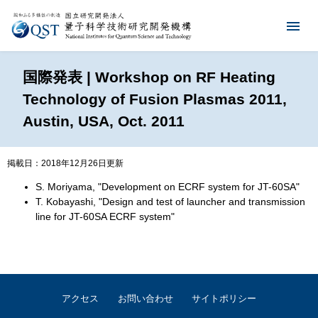
国際発表 | Workshop on RF Heating
Technology of Fusion Plasmas 2011,
Austin, USA, Oct. 2011
掲載日：2018年12月26日更新
S. Moriyama, "Development on ECRF system for JT-60SA"
T. Kobayashi, "Design and test of launcher and transmission
line for JT-60SA ECRF system"
アクセス
お問い合わせ
サイトポリシー