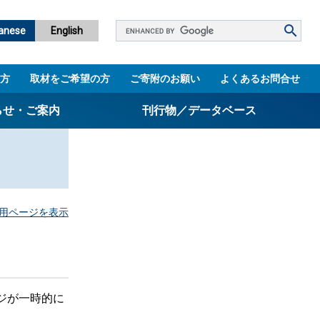
Google
anese
English
カ
ス
方
取材をご希望の方
ご寄附のお願い
よくあるお問合せ
タ
ム
らせ・ご案内
刊行物／データベース
検
索
パンフレット
ニュースレター
設立5周年誌
用ページを表示
図書館
技術シーズ集／知財マップ
ジが一時的に