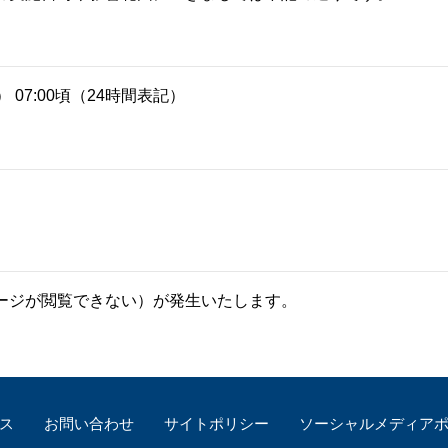
珂フュージョン科学技術研究所
SIP第3期「先進的量子技術基盤の社会課
進」
ヶ所フュージョンエネルギー研究所
BRIDGE量子関連施策
anoTerasuセンター
水） 07:00頃（24時間表記）
ST革新プロジェクト
部
基づく情報公開
ージが閲覧できない）が発生いたします。
ス
お問い合わせ
サイトポリシー
ソーシャルメディア