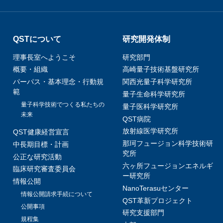
QSTについて
研究開発体制
理事長室へようこそ
研究部門
概要・組織
高崎量子技術基盤研究所
パーパス・基本理念・行動規
関西光量子科学研究所
範
量子生命科学研究所
量子科学技術でつくる私たちの
量子医科学研究所
未来
QST病院
放射線医学研究所
QST健康経営宣言
那珂フュージョン科学技術研
中長期目標・計画
究所
公正な研究活動
六ヶ所フュージョンエネルギ
臨床研究審査委員会
ー研究所
情報公開
NanoTerasuセンター
情報公開請求手続について
QST革新プロジェクト
公開事項
研究支援部門
規程集