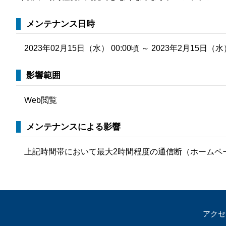
那
情報公開請求手続について
六
メンテナンス日時
公開事項
N
2023年02月15日（水） 00:00頃 ～ 2023年2月15日（
規程集
Q
影響範囲
個人情報関連の情報
Web閲覧
利益相反マネジメント規程
本
附帯決議等をふまえた総務省通知に
メンテナンスによる影響
動物実験に関する情報
上記時間帯において最大2時間程度の通信断（ホームペ
アクセ