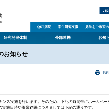
Jap
QST病院
学生研究支援​
見学をご希望の
研究開発体制
外部連携
お知
のお知らせ
崎量子技術基盤研究所
西光量子科学研究所
子生命科学研究所
印刷
子医科学研究所
ST病院
射線医学研究所
アライアンス事業
ナンス実施を行います。そのため、下記の時間帯にホームペー
の実施日時や影響範囲につきましては下記の通りです。