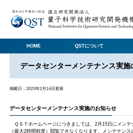
HOME
QSTについて
データセンターメンテナンス実施
高
関
量子科学技術でつくる私たちの未来
量
掲載日：2023年2月14日更新
量
データセンターメンテナンス実施のお知らせ
Q
放
ＱＳＴホームページにつきましては、2月15日にメンテ
（最大2時間程度）閲覧できなくなります。メンテナンス