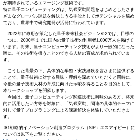
が期待されているエマージング技術です。
特に量子コンピューティングは、気候変動問題をはじめとしたさま
ざまなグローバル課題を解決しうる手段としてポテンシャルを秘め
ており、世界中で研究開発が活発に行われています。
2022年に政府が策定した量子未来社会ビジョン※2では、目標の
一つに、2030年までに国内の量子技術の利用者1,000万人を掲げて
います。将来、量子コンピューティング技術がより一般的になった
際に、その技術を扱うことのできる人材の育成が求められていま
す。
こうした背景の下、具体的な学習・実践経験を皆さまに提供する
ことで、量子技術に対する興味・理解を深めていただくと同時に、
今後の量子技術人材の育成に向けた示唆を得ることを目的として、
本ワークショップを開催します。
今回は、量子コンピューティング関連技術に興味のある方、将来
的に活用したい方等を対象に、「気候変動」関連の具体的テーマに
対して量子プログラミングによる課題解決を体験していただきま
す。
※1戦略的イノベーション創造プログラム（SIP：エスアイピー）に
ついては以下をご覧ください。