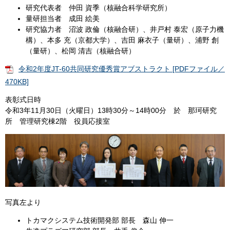
研究代表者 仲田 資季（核融合科学研究所）
量研担当者 成田 絵美
研究協力者 沼波 政倫（核融合研）、井戸村 泰宏（原子力機
構）、本多 充（京都大学）、吉田 麻衣子（量研）、浦野 創
（量研）、松岡 清吉（核融合研）
令和2年度JT-60共同研究優秀賞アブストラクト [PDFファイル／
470KB]
表彰式日時
令和3年11月30日（火曜日）13時30分～14時00分 於 那珂研究
所 管理研究棟2階 役員応接室
写真左より
トカマクシステム技術開発部 部長 森山 伸一