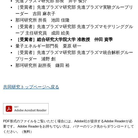
先進プラズマ研究部 部長 井手 俊介
［受賞者］先進プラズマ研究部 先進プラズマ実験グループリ
ーダー 吉田 麻衣子
那珂研究所 所長 池田 佳隆
［受賞者］先進プラズマ研究部 先進プラズマモデリンググル
ープ 主任研究員 成田 絵美
［受賞者］総合研究大学院大学 准教授 仲田 資季
量子エネルギー部門長 栗原 研一
［受賞者］先進プラズマ研究部 先進プラズマ統合解析グルー
プリーダー 浦野 創
那珂研究所 副所長 鎌田 裕
共同研究トップページへ戻る
PDF形式のファイルをご覧いただく場合には、Adobe社が提供するAdobe Readerが必
要です。
Adobe Readerをお持ちでない方は、バナーのリンク先からダウンロードして
ください。（無料）