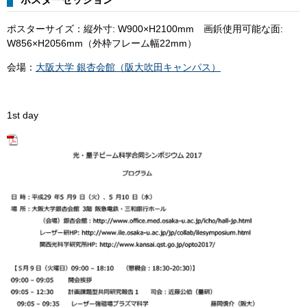
ポスターサイズ：縦外寸: W900×H2100mm 画鋲使用可能な面:
W856×H2056mm（外枠フレーム幅22mm）
会場：
大阪大学 銀杏会館（阪大吹田キャンパス）
1st day