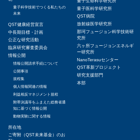
量子生命科学研究所
量子科学技術でつくる私たちの
量子医科学研究所
未来
QST病院
放射線医学研究所
QST健康経営宣言
那珂フュージョン科学技術研
中長期目標・計画
究所
公正な研究活動
六ヶ所フュージョンエネルギ
臨床研究審査委員会
ー研究所
情報公開
NanoTerasuセンター
情報公開請求手続について
QST革新プロジェクト
公開事項
研究支援部門
規程集
本部
個人情報関連の情報
利益相反マネジメント規程
附帯決議等をふまえた総務省通
知に基づく情報公開
動物実験に関する情報
所在地
ご寄附（QST未来基金）のお