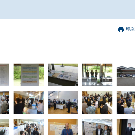
珂フュージョン科学技術研究所
SIP第3期「先進的量子技術基盤の社会課
進」
ヶ所フュージョンエネルギー研究所
BRIDGE量子関連施策
anoTerasuセンター
印刷
ST革新プロジェクト
部
基づく情報公開