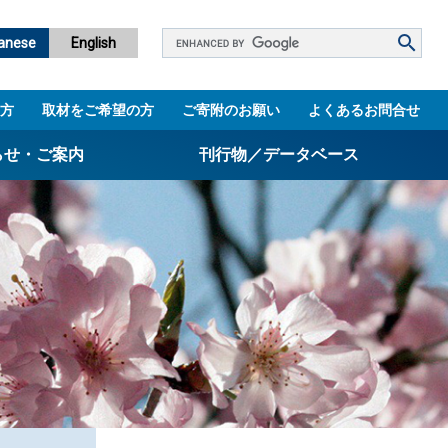
Google
anese
English
カ
ス
方
取材をご希望の方
ご寄附のお願い
よくあるお問合せ
タ
ム
らせ・ご案内
刊行物／データベース
検
索
パンフレット
ニュースレター
設立5周年誌
図書館
技術シーズ集／知財マップ