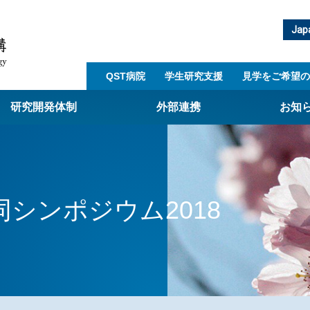
Jap
QST病院
学生研究支援​
見学をご希望の
研究開発体制
外部連携
お知
崎量子技術基盤研究所
西光量子科学研究所
シンポジウム2018
子生命科学研究所
子医科学研究所
ST病院
射線医学研究所
アライアンス事業