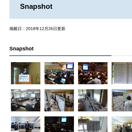
那
Snapshot
情報公開請求手続について
六
公開事項
N
掲載日：2018年12月26日更新
規程集
Q
個人情報関連の情報
Snapshot
利益相反マネジメント規程
本
附帯決議等をふまえた総務省通知に
動物実験に関する情報