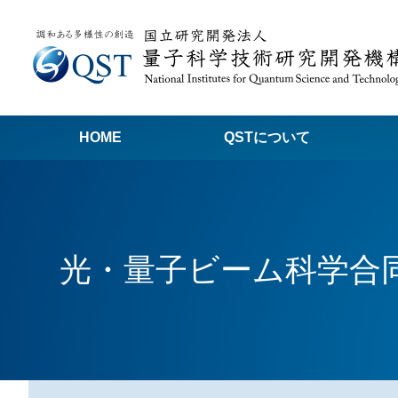
HOME
QSTについて
高
関
光・量子ビーム科学合同
量子科学技術でつくる私たちの未来
量
量
Q
放