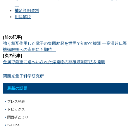
―
補足説明資料
用語解説
[前の記事]
強く相互作用した電子の集団励起を世界で初めて観測 ―高温超伝導
機構解明への応用にも期待―
[次の記事]
金属で厳重に遮へいされた爆発物の非破壊測定法を発明
関西光量子科学研究所
最新の話題
プレス発表
トピックス
関西研だより
S-Cube