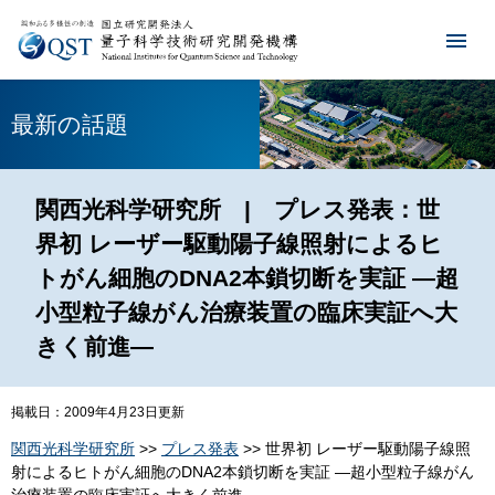
最新の話題
関西光科学研究所 | プレス発表：世
界初 レーザー駆動陽子線照射によるヒ
トがん細胞のDNA2本鎖切断を実証 ―超
小型粒子線がん治療装置の臨床実証へ大
きく前進―
掲載日：2009年4月23日更新
関西光科学研究所
>>
プレス発表
>> 世界初 レーザー駆動陽子線照
射によるヒトがん細胞のDNA2本鎖切断を実証 ―超小型粒子線がん
治療装置の臨床実証へ大きく前進―