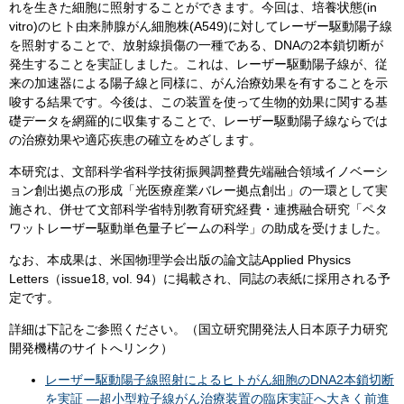
れを生きた細胞に照射することができます。今回は、培養状態(in
vitro)のヒト由来肺腺がん細胞株(A549)に対してレーザー駆動陽子線
を照射することで、放射線損傷の一種である、DNAの2本鎖切断が
発生することを実証しました。これは、レーザー駆動陽子線が、従
来の加速器による陽子線と同様に、がん治療効果を有することを示
唆する結果です。今後は、この装置を使って生物的効果に関する基
礎データを網羅的に収集することで、レーザー駆動陽子線ならでは
の治療効果や適応疾患の確立をめざします。
本研究は、文部科学省科学技術振興調整費先端融合領域イノベーシ
ョン創出拠点の形成「光医療産業バレー拠点創出」の一環として実
施され、併せて文部科学省特別教育研究経費・連携融合研究「ペタ
ワットレーザー駆動単色量子ビームの科学」の助成を受けました。
なお、本成果は、米国物理学会出版の論文誌Applied Physics
Letters（issue18, vol. 94）に掲載され、同誌の表紙に採用される予
定です。
詳細は下記をご参照ください。（国立研究開発法人日本原子力研究
開発機構のサイトへリンク）
レーザー駆動陽子線照射によるヒトがん細胞のDNA2本鎖切断
を実証 ―超小型粒子線がん治療装置の臨床実証へ大きく前進