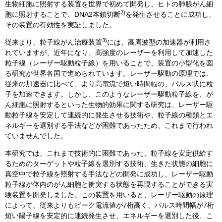
生物細胞に照射する装置を世界で初めて開発し、ヒトの肺腺がん細
2)
胞に照射することで、DNA2本鎖切断
を発生させることに成功し、
その装置の有効性を実証しました。
3)
従来より、粒子線がん治療装置
には、高周波型の加速器が利用さ
れていますが、近年になり、高強度のレーザーを利用して加速した
粒子線（レーザー駆動粒子線）を用いることで、装置の小型化を図
る研究が世界各国で進められています。レーザー駆動の原理では、
従来の加速器に比べて、より高電流で短い時間幅の、パルス状に粒
子を加速できます。しかし、このようなレーザー駆動粒子線を、が
ん細胞に照射するといった生物的効果に関する研究は、レーザー駆
動粒子線を安定して連続的に発生させる技術や、粒子線の種類とエ
ネルギーを選別する手法などが困難であったため、これまで行われ
ていませんでした。
本研究では、これまで技術的に困難であった、粒子線を安定供給す
るためのターゲットや粒子線を選別する技術、生きた状態の細胞に
真空中で粒子線を照射する手法などの開発に成功し、レーザー駆動
粒子線が体内のがん細胞と衝突する状態を再現することができる実
験装置を開発しました。この装置を用いると、レーザー駆動の原理
によって、従来よりもピーク電流値が7桁高く、パルス時間幅が7桁
短い陽子線を安定的に連続発生させ、エネルギーを選別した後、こ