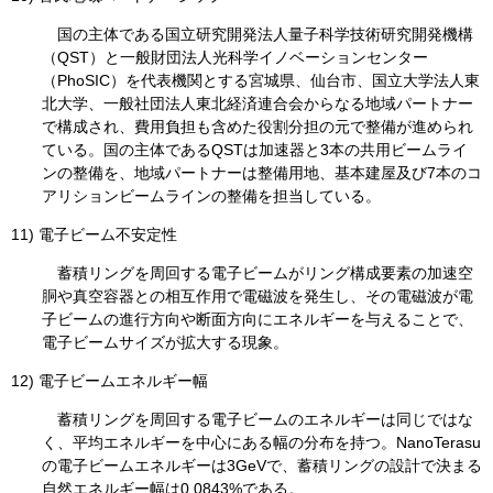
国の主体である国立研究開発法人量子科学技術研究開発機構
（QST）と一般財団法人光科学イノベーションセンター
（PhoSIC）を代表機関とする宮城県、仙台市、国立大学法人東
北大学、一般社団法人東北経済連合会からなる地域パートナー
で構成され、費用負担も含めた役割分担の元で整備が進められ
ている。国の主体であるQSTは加速器と3本の共用ビームライ
ンの整備を、地域パートナーは整備用地、基本建屋及び7本のコ
アリションビームラインの整備を担当している。
11) 電子ビーム不安定性
蓄積リングを周回する電子ビームがリング構成要素の加速空
胴や真空容器との相互作用で電磁波を発生し、その電磁波が電
子ビームの進行方向や断面方向にエネルギーを与えることで、
電子ビームサイズが拡大する現象。
12) 電子ビームエネルギー幅
蓄積リングを周回する電子ビームのエネルギーは同じではな
く、平均エネルギーを中心にある幅の分布を持つ。NanoTerasu
の電子ビームエネルギーは3GeVで、蓄積リングの設計で決まる
自然エネルギー幅は0.0843%である。