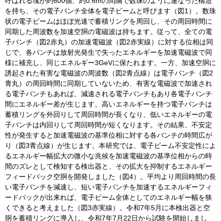
呼ばれる塊が約600個、約0.6mの間隔で数珠のように連なった構造
を持ち、その電子バンチ全体を電子ビームと呼びます（図1）。数珠
状の電子ビームはほぼ光速で蓄積リングを周回し、その周回時間に
同期した周波数を加速空胴の電磁波は持ちます。従って、全ての電
子バンチ（図2赤丸）の加速電磁波（図2赤実線）に対する位相は同
じで、各バンチは放射光発生で失ったエネルギーを加速電磁波で同
様に補充し、同じエネルギー3GeVに保たれます。一方、加速空胴に
誘起された有害な電磁波の周波数（図2青点線）は電子バンチ（図2
青丸）の周回時間に同期していないため、有害な電磁波で加速され
る電子バンチもあれば、減速される電子バンチもあり各電子バンチ
間にエネルギー差が生じます。高いエネルギーを持つ電子バンチは
蓄積リングを外回りして周回時間が長くなり、低いエネルギーの電
子バンチは内回りして周回時間が短くなります。その結果、不安定
性が発生すると加速電磁波の基準位相に対する各バンチの時間広が
り（図3青点線）が生じます。本研究では、電子ビーム不安定性によ
るエネルギー幅拡大の微小な兆候を加速電磁波の基準位相からの時
間のズレとして検知する検出器と、その拡大を抑制するエネルギー
フィードバック空胴を開発しました（図4）。平均より周回時間の長
い電子バンチを減速し、短い電子バンチを加速するエネルギーフィ
ードバックが出来れば、電子ビーム全体としてのエネルギー幅を狭
くできると考えました（図3赤実線）。令和7年5月に本検出器と空
胴を蓄積リングに導入し、令和7年7月22日から試験を開始しまし