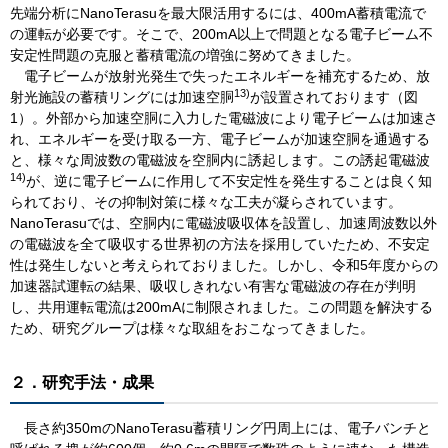
先端分析にNanoTerasuを最大限活用するには、400mA蓄積電流で
の運転が必要です。そこで、200mA以上で問題となる電子ビーム不
安定性問題の克服と蓄積電流の増強に努めてきました。
電子ビームが放射光発生で失ったエネルギーを補充するため、放
13)
射光施設の蓄積リングには加速空胴
が設置されております（図
1）。外部から加速空胴に入力した電磁波により電子ビームは加速さ
れ、エネルギーを受け取る一方、電子ビームが加速空胴を通過する
と、様々な周波数の電磁波を空胴内に誘起します。この誘起電磁波
14)
が、逆に電子ビームに作用して不安定性を発生することは良く知
られており、その抑制対策に様々な工夫が凝らされています。
NanoTerasuでは、空胴内に電磁波吸収体を設置し、加速周波数以外
の電磁波を全て吸収する世界初の方法を採用していたため、不安定
性は発生しないと考えられておりました。しかし、令和5年度からの
加速器試運転の結果、吸収しきれない有害な電磁波の存在が判明
し、共用運転電流は200mAに制限されました。この問題を解決する
ため、研究グループは様々な取組をおこなってきました。
２．研究手法・成果
長さ約350mのNanoTerasu蓄積リング円周上には、電子バンチと