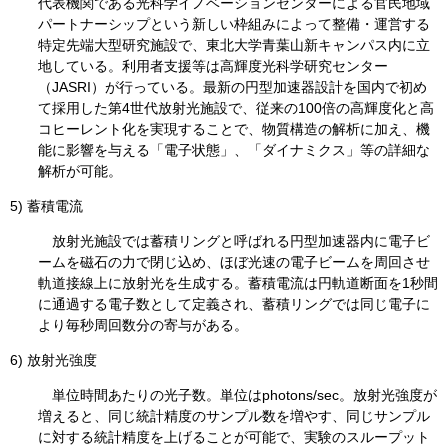
代表機関である光科学イノベーションセンターによる官民地域
パートナーシップという新しい枠組みによって整備・運営する
特定先端大型研究施設で、東北大学青葉山新キャンパス内に立
地している。利用者支援等は高輝度光科学研究センター
（JASRI）が行っている。最新の円型加速器設計を国内で初め
て採用した第4世代放射光施設で、従来の100倍の高輝度化と高
コヒーレント化を実現することで、物質構造の解析に加え、機
能に影響を与える「電子状態」、「ダイナミクス」等の詳細な
解析が可能。
5) 蓄積電流
放射光施設では蓄積リングと呼ばれる円型加速器内に電子ビ
ームを磁石の力で閉じ込め、ほぼ光速の電子ビームを周回させ
軌道接線上に放射光を生成する。蓄積電流は円軌道断面を1秒間
に通過する電子数として定義され、蓄積リングでは同じ電子に
より毎秒周回数分の寄与がある。
6) 放射光強度
単位時間あたりの光子数。単位はphotons/sec。放射光強度が
増えると、同じ統計精度のサンプル数を増やす、同じサンプル
に対する統計精度を上げることが可能で、実験のスループット