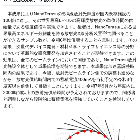
本成果によりNanoTerasuの軟X線放射光輝度が国内既存施設の
100倍に達し、その世界最高レベルの高輝度放射光の単位時間の供
給量である強度倍増を実現できます。後者は、NanoTerasuにある世
15)
界最高エネルギー分解能を誇る放射光X線分析装置
で調べること
ができるサンプル数が、令和6年比倍増することを意味します。その
結果、次世代デバイス開発・材料科学・ライフサイエンス等の分野
において革新的な研究開発を加速させることが期待できます。この
効果は、全てのビームラインにおいて同様であり、NanoTerasu放射
光施設全体として成果倍増を期待できます。本成果は加速器調整時
間内の結果であり、今後、放射光ビームライン側での調整も進めな
がら、放射光供給時間内での蓄積電流400mAを当初予定の令和8年
度実現を前倒して目指すことになります。令和7年9月から年度内に
2000時間以上の放射光供給時間が予定されておりますので、関係者
と調整しながら段階的に蓄積電流を増強していくことを検討してい
ます。