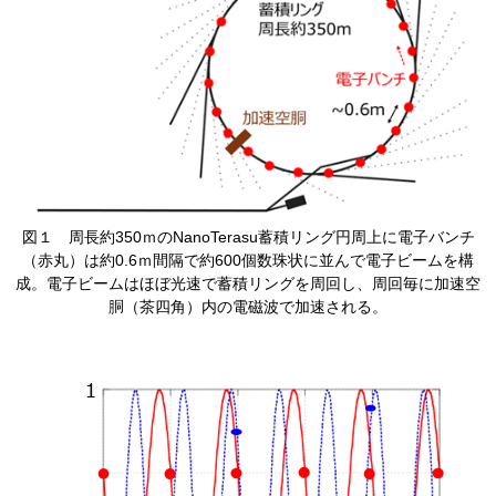
​図１ 周長約350ｍのNanoTerasu蓄積リング円周上に電子バンチ
（赤丸）は約0.6ｍ間隔で約600個数珠状に並んで電子ビームを構
成。電子ビームはほぼ光速で蓄積リングを周回し、周回毎に加速空
胴（茶四角）内の電磁波で加速される。