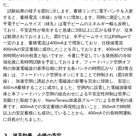
た。
試験結果の様子を図5に示します。蓄積リングに電子バンチを入射
すると、蓄積電流（赤線）が徐々に増加します。同時に測定した水
平電子ビームサイズ（緑丸）は電子ビームのエネルギー幅も反映し
ており、不安定性が発生すると急速に3倍以上に広がる様子が、従来
は観測されておりました。図5では、水平ビームサイズは約86μmで
一定のまま、蓄積電流は400mAまで増加しており、仕様値電流
400mAの安定蓄積に成功したことを示しております。400mAでの保
持時間が45分程度と短いですが、今夏に予定している発熱部の冷却
強化後に長時間試験を予定しております。フィードバック空胴オフ
時の加速電磁波の基準位相に対する各バンチの時間広がり（図3青点
線）は、フィードバック空胴をオンにすることで抑制され（図3赤実
線）、加速空胴に誘起された電磁波の影響を完全に排除し、安定に
400ｍA蓄積することに成功しました。空胴内に設置した電磁波吸収
体と本フィードバック空胴の組合わせによる不安定性抑制は世界に
先駆けた取組であり、NanoTerasu加速器グループによる世界初の成
果です。400mAでの安定蓄積の再現性は良いこと、350mAで8時間
以上の安定蓄積にも成功していることから、400mAでの長時間運転
に目処がたちました。
３．波及効果、今後の予定