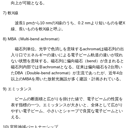
向上が可能となる。
7) 軟X線
波長1 pmから10 nmのX線のうち、0.2 nmより短いものを硬X
線、長いものを軟X線と呼ぶ。
8) MBA（Multi-bend achromat）
磁石列単位。光学で色消しを意味するachromatは磁石列の出
入り口でエネルギーの違いによる電子ビーム軌道の違いが現れ
ない状態を意味する。磁石列に偏向磁石（bend）が含まれると
磁石列内部では非achromatとなる。従来は偏向磁石を2台用い
たDBA（Double-bend achromat）が主流であったが、近年4台
以上のMBAを用いた放射光施設が多く建設・計画されている。
9) エミッタンス
ビームの断面積と広がりを掛けた値で、電子ビームの性質を
表す指標の一つ。エミッタンスが大きいと、全体として広がり
やすい電子ビーム、小さいとシャープで良質な電子ビームとい
える。
10) 官民地域パートナーシップ