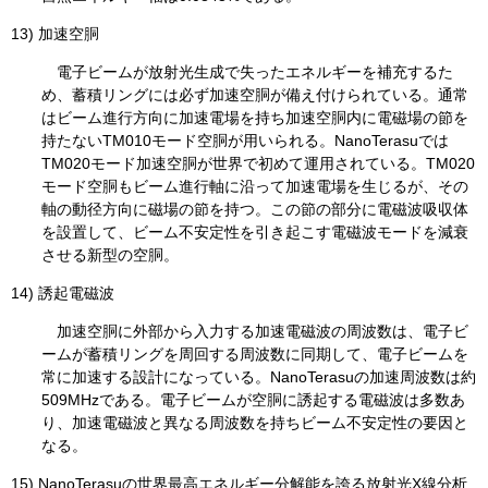
13) 加速空胴
電子ビームが放射光生成で失ったエネルギーを補充するた
め、蓄積リングには必ず加速空胴が備え付けられている。通常
はビーム進行方向に加速電場を持ち加速空胴内に電磁場の節を
持たないTM010モード空胴が用いられる。NanoTerasuでは
TM020モード加速空胴が世界で初めて運用されている。TM020
モード空胴もビーム進行軸に沿って加速電場を生じるが、その
軸の動径方向に磁場の節を持つ。この節の部分に電磁波吸収体
を設置して、ビーム不安定性を引き起こす電磁波モードを減衰
させる新型の空胴。
14) 誘起電磁波
加速空胴に外部から入力する加速電磁波の周波数は、電子ビ
ームが蓄積リングを周回する周波数に同期して、電子ビームを
常に加速する設計になっている。NanoTerasuの加速周波数は約
509MHzである。電子ビームが空胴に誘起する電磁波は多数あ
り、加速電磁波と異なる周波数を持ちビーム不安定性の要因と
なる。
15) NanoTerasuの世界最高エネルギー分解能を誇る放射光X線分析