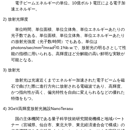
電子ビームエネルギーの単位。10億ボルト電圧による電子加
速エネルギー。
2) 放射光輝度
単位時間、単位面積、単位立体角、単位エネルギーあたりの
光子数である。単位面積、単位立体角、単位エネルギーあたり
の放射光強度（光子数/時間）でもある。単位は
2
2
photons/sec/mm
/mrad
/0.1%b.w.で、放射光の明るさとして性
能の指標に用いられる。高輝度ほど分解能の高い鮮明な実験が
可能となる。
3) 放射光
放射光は光速近くまでエネルギー加速された電子ビームを磁
石で曲げた際に進行方向に放射される電磁波であり、高輝度、
かつ指向性が高く、偏光特性を自由に変えられるなどの優れた
特徴をもつ。
4) 3GeV高輝度放射光施設NanoTerasu
国の主体機関である量子科学技術研究開発機構と地域パート
ナー（宮城県、仙台市、東北大学、東北経済連合会で構成）の