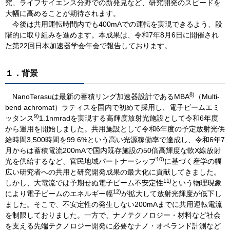
究、ライフサイエンス分野での新発見など、研究開発のスピードを
大幅に高めることが期待されます。
今後は共用運転時間内でも400mAでの運転を実現できるよう、段
階的に取り組みを進めます。本成果は、令和7年8月6日に開催され
た第22回日本加速器学会年会で報告しております。
１．背景
8)
NanoTerasuは最新の蓄積リング加速器設計であるMBA
（Multi-
bend achromat）ラティスを国内で初めて採用し、電子ビームエミ
9)
ッタンス
1.1nmradを実現する高輝度放射光施設として令和6年度
から運用を開始しました。共用施設として令和6年度の予定放射光供
給時間3,500時間を99.6%という高い光源稼働率で達成し、令和6年7
月からは蓄積電流200mAで国内既存施設の50倍高輝度な軟X線放射
10)
光を供給するなど、官民地域パートナーシップ
に基づく産学の幅
広い研究者への共用と研究開発成果の最大化に貢献してきました。
11)
しかし、大電流では予期せぬ電子ビーム不安定性
という物理現象
12)
により電子ビームのエネルギー幅
が拡大して放射光輝度が低下し
ました。そこで、不安定性の発生しない200mAまでに共用運転電流
を制限しておりました。一方で、ナノテクノロジー・材料など社会
を支える先端テクノロジー開発に必要なナノ・オペランド計測など