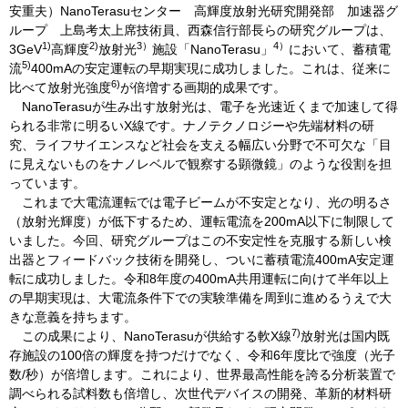
安重夫）NanoTerasuセンター 高輝度放射光研究開発部 加速器グ
ループ 上島考太上席技術員、西森信行部長らの研究グループは、
1)
2)
3）
4）
3GeV
高輝度
放射光
施設「NanoTerasu」
において、蓄積電
5)
流
400mAの安定運転の早期実現に成功しました。これは、従来に
6)
比べて放射光強度
が倍増する画期的成果です。
NanoTerasuが生み出す放射光は、電子を光速近くまで加速して得
られる非常に明るいX線です。ナノテクノロジーや先端材料の研
究、ライフサイエンスなど社会を支える幅広い分野で不可欠な「目
に見えないものをナノレベルで観察する顕微鏡」のような役割を担
っています。
これまで大電流運転では電子ビームが不安定となり、光の明るさ
（放射光輝度）が低下するため、運転電流を200mA以下に制限して
いました。今回、研究グループはこの不安定性を克服する新しい検
出器とフィードバック技術を開発し、ついに蓄積電流400mA安定運
転に成功しました。令和8年度の400mA共用運転に向けて半年以上
の早期実現は、大電流条件下での実験準備を周到に進めるうえで大
きな意義を持ちます。
7)
この成果により、NanoTerasuが供給する軟X線
放射光は国内既
存施設の100倍の輝度を持つだけでなく、令和6年度比で強度（光子
数/秒）が倍増します。これにより、世界最高性能を誇る分析装置で
調べられる試料数も倍増し、次世代デバイスの開発、革新的材料研