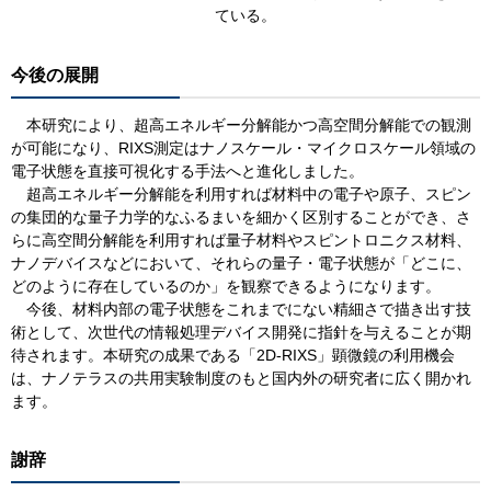
ている。
今後の展開
本研究により、超高エネルギー分解能かつ高空間分解能での観測
が可能になり、RIXS測定はナノスケール・マイクロスケール領域の
電子状態を直接可視化する手法へと進化しました。
超高エネルギー分解能を利用すれば材料中の電子や原子、スピン
の集団的な量子力学的なふるまいを細かく区別することができ、さ
らに高空間分解能を利用すれば量子材料やスピントロニクス材料、
ナノデバイスなどにおいて、それらの量子・電子状態が「どこに、
どのように存在しているのか」を観察できるようになります。
今後、材料内部の電子状態をこれまでにない精細さで描き出す技
術として、次世代の情報処理デバイス開発に指針を与えることが期
待されます。本研究の成果である「2D-RIXS」顕微鏡の利用機会
は、ナノテラスの共用実験制度のもと国内外の研究者に広く開かれ
ます。
謝辞