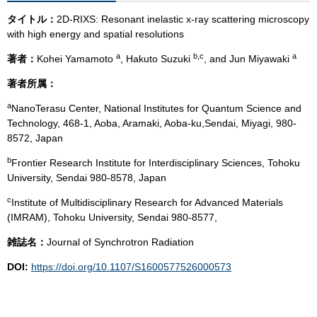
タイトル：
2D-RIXS: Resonant inelastic x-ray scattering microscopy
with high energy and spatial resolutions
a
b,c
a
著者：
Kohei Yamamoto
, Hakuto Suzuki
, and Jun Miyawaki
著者所属：
a
NanoTerasu Center, National Institutes for Quantum Science and
Technology, 468-1, Aoba, Aramaki, Aoba-ku,Sendai, Miyagi, 980-
8572, Japan
b
Frontier Research Institute for Interdisciplinary Sciences, Tohoku
University, Sendai 980-8578, Japan
c
Institute of Multidisciplinary Research for Advanced Materials
(IMRAM), Tohoku University, Sendai 980-8577,
雑誌名：
Journal​ of Synchrotron Radiation
DOI:
https://doi.org/10.1107/S1600577526000573