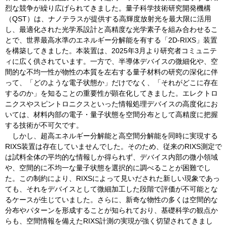
烈な競争が繰り広げられてきました。量子科学技術研究開発機構
（QST）は、ナノテラスが提供する高輝度放射光を最大限に活用
し、最適化された光学系設計と高精度な光学素子を組み合わせるこ
とで、世界最高水準のエネルギー分解能を有する「2D-RIXS」装置
を構築してきました。本装置は、2025年3月より研究者コミュニテ
ィに広く供されています。一方で、半導体デバイスの微細化や、空
間的な不均一性が物性の本質を左右する量子材料の研究の深化に伴
って、「どのような電子状態か」だけでなく、「それがどこに存在
するのか」を知ることの重要性が顕在化してきました。エレクトロ
ニクスやスピントロニクスといった情報処理デバイスの高度化にお
いては、材料内部の電子・量子状態を空間分布として高精度に把握
する技術が不可欠です。
しかし、超高エネルギー分解能と高空間分解能を同時に実現する
RIXS装置は存在していませんでした。そのため、従来のRIXS測定で
は試料全体の平均的な情報しか得られず、デバイス内部の微小領域
や、空間的に不均一な量子状態を選択的に調べることが困難でし
た。この制約により、RIXSによって見いだされた新しい現象であっ
ても、それをデバイスとして微細加工した段階で評価が不可能とな
るケースが生じていました。さらに、新奇な物性の多くは空間的な
分布やパターンを形成することが知られており、基礎科学の観点か
らも、空間情報を備えたRIXS計測の実現が強く切望されてきまし