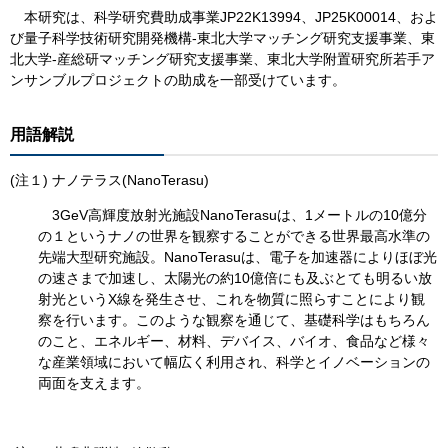
本研究は、科学研究費助成事業JP22K13994、JP25K00014、およ
び量子科学技術研究開発機構-東北大学マッチング研究支援事業、東
北大学-産総研マッチング研究支援事業、東北⼤学附置研究所若⼿ア
ンサンブルプロジェクトの助成を一部受けています。
用語解説
(注１) ナノテラス(NanoTerasu)
3GeV高輝度放射光施設NanoTerasuは、1メートルの10億分
の１というナノの世界を観察することができる世界最高水準の
先端大型研究施設。NanoTerasuは、電子を加速器によりほぼ光
の速さまで加速し、太陽光の約10億倍にも及ぶとても明るい放
射光というX線を発生させ、これを物質に照らすことにより観
察を行います。このような観察を通じて、基礎科学はもちろん
のこと、エネルギー、材料、デバイス、バイオ、食品など様々
な産業領域において幅広く利用され、科学とイノベーションの
両面を支えます。