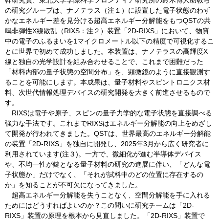
幹研究員、東北大学学際科学フロンティア研究所の鈴木博人助教ら
の研究グループは、ナノテラス（注１）に設置した電子状態のわず
かなエネルギー差を見分ける超高エネルギー分解能をもつQSTの共
鳴非弾性X線散乱（RIXS：注２）装置「2D-RIXS」において、物質
中の電子のふるまいを1マイクロメートル以下の精度で可視化するこ
とに世界で初めて成功しました。本装置は、ナノテラスの高輝度X
線と独自の光学設計を組み合わせることで、これまで困難だった
「材料内部の量子状態の空間分布」を、顕微鏡のように直接観測す
ることを可能にします。本成果は、量子材料やスピントロニクス材
料、次世代情報処理デバイスの研究開発を大きく前進させるもので
す。
RIXSは電子や原子、スピンの量子力学的な電子状態を直接調べる
強力な手法です。これまでRIXSはエネルギー分解能の向上をめざし
て開発が行われてきました。QSTは、世界最高のエネルギー分解能
の装置「2D-RIXS」を独自に開発し、2025年3月から広く研究者に
利用されています(注３)。一方で、微細化が進む半導体デバイス
や、不均一性が鍵となる量子材料の研究の進展に伴い、「どんな電
子状態か」だけでなく、「それが試料中のどの位置に存在するの
か」を知ることが不可欠になってきました。
超高エネルギー分解能を失うことなく、空間分解能を手に入れる
ためにはどうすればよいのか？この問いに研究チームは「2D-
RIXS」装置の原理を根本から見直しました。「2D-RIXS」装置で