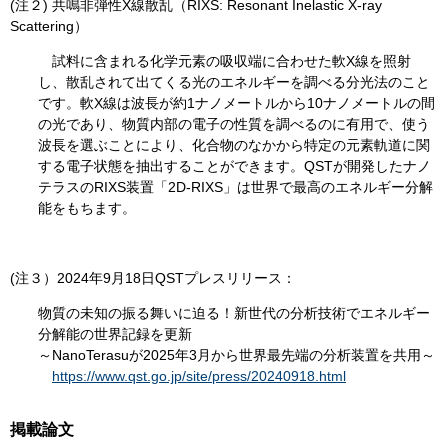
(注２) 共鳴非弾性X線散乱（RIXS: Resonant Inelastic X-ray
Scattering）
試料に含まれる化学元素の吸収端に合わせた軟X線を照射
し、散乱されて出てくる光のエネルギーを調べる分光法のこと
です。軟X線は波長が約1ナノメートルから10ナノメートルの間
の光であり、物質内部の電子の性質を調べるのに有用で、使う
波長を選ぶことにより、化合物のなかから特定の元素軌道に関
する電子状態を抽出することができます。QSTが開発したナノ
テラスのRIXS装置「2D-RIXS」は世界で最高のエネルギー分解
能をもちます。
(注３）2024年9月18日QSTプレスリリース：
物質の未知の振る舞いに迫る！新世代の分析技術でエネルギー
分解能の世界記録を更新
～NanoTerasuが2025年3月から世界最先端の分析装置を共用～
https://www.qst.go.jp/site/press/20240918.html
掲載論文