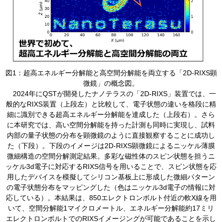
​図1：超高エネルギー分解能と高空間分解能を両立する「2D-RIXS顕
微鏡」の概念図。
​ 2024年にQSTが開発したナノテラスの「2D-RIXS」装置では、一
般的なRIXS装置（上段左）と比較して、電子状態の違いを格段に精
細に識別できる超高エネルギー分解能を達成した（上段右）。さら
に本研究では、高い空間分解能を持った計測も同時に実現し、試料
内部の量子状態の分布を顕微鏡のように直接観察することに成功し
た（下段）。下段のイメージは2D-RIXS顕微鏡によるニッケル薄膜
微細構造の空間分解測定結果。多彩な磁性体のスピン状態を担うニ
ッケル3d電子に対応するRIXS信号を用いることで、スピン状態を応
用したデバイスを模擬してシリコン基板上に形成した微細パターン
の電子状態分布をマッピングした（色はニッケル3d電子の情報に対
応している）。本結果は、850エレクトロンボルト付近の軟X線を用
いて、空間分解能1マイクロメートル、エネルギー分解能約17ミリ
エレクトロンボルトでのRIXSイメージングが可能であることを示し