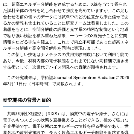
は、超高エネルギー分解能を達成するために、X線を当てて得られ
た試料全体の信号を足し合わせて強度を高めていますが、この足し
合わせる前の個々のデータには試料中のどの位置から来た信号であ
るかの情報も含まれていることに研究チームは着目しました。この
着想をもとに、空間分解能の評価と光学系の精密な制御という地道
で粘り強い検証を積み重ねた結果、一つ一つのX線光子ごとに空間
情報をたどる手法を確立し、これまで両立不可能であった超高エネ
ルギー分解能と高空間分解能を同時に実現しました。
この新しい技術はナノテラスの共用実験制度において利用可能で
あり、今後、材料内部の電子状態をこれまでにない高精細で描き出
す技術として、次世代デバイス開発への貢献が期待されます。
この研究成果は、学術誌Journal​ of Synchrotron Radiationに2026
年3月11日付（日本時間）で掲載されます。
研究開発の背景と目的
共鳴非弾性X線散乱（RIXS）は、物質中の電子や原子、さらには
電子のもつスピンの状態を直接捉えることができる、極めて強力な
分光手法です。電子状態のエネルギーの情報を得る手法であり、世
界各地の放射光施設で、長らく超高エネルギー分解能を追求する熾