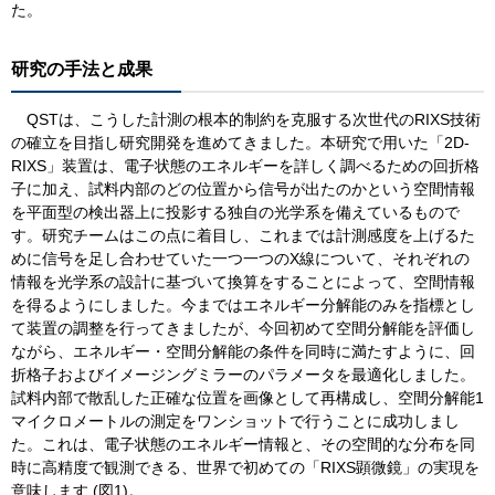
た。
研究の手法と成果
QSTは、こうした計測の根本的制約を克服する次世代のRIXS技術
の確立を目指し研究開発を進めてきました。本研究で用いた「2D-
RIXS」装置は、電子状態のエネルギーを詳しく調べるための回折格
子に加え、試料内部のどの位置から信号が出たのかという空間情報
を平面型の検出器上に投影する独自の光学系を備えているもので
す。研究チームはこの点に着目し、これまでは計測感度を上げるた
めに信号を足し合わせていた一つ一つのX線について、それぞれの
情報を光学系の設計に基づいて換算をすることによって、空間情報
を得るようにしました。今まではエネルギー分解能のみを指標とし
て装置の調整を行ってきましたが、今回初めて空間分解能を評価し
ながら、エネルギー・空間分解能の条件を同時に満たすように、回
折格子およびイメージングミラーのパラメータを最適化しました。
試料内部で散乱した正確な位置を画像として再構成し、空間分解能1
マイクロメートルの測定をワンショットで行うことに成功しまし
た。これは、電子状態のエネルギー情報と、その空間的な分布を同
時に高精度で観測できる、世界で初めての「RIXS顕微鏡」の実現を
意味します (図1)。