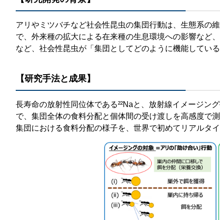
アリやミツバチなど社会性昆虫の集団行動は、生態系の維
で、外来種の拡大による在来種の生息環境への影響など、
など、社会性昆虫が「集団としてどのように機能している
【研究手法と成果】
長寿命の放射性同位体である²²Naと、放射線イメージング技術（Positr
で、集団全体の食料分配と個体間の受け渡しを高感度で測
集団における食料分配の様子を、世界で初めてリアルタイ