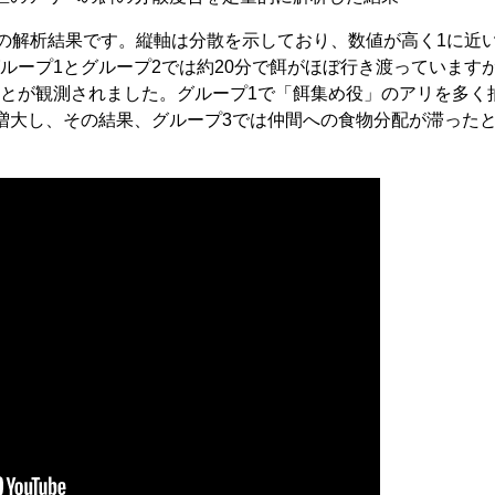
3の解析結果です。縦軸は分散を示しており、数値が高く1に近
ループ1とグループ2では約20分で餌がほぼ行き渡っています
とが観測されました。グループ1で「餌集め役」のアリを多く
増大し、その結果、グループ3では仲間への食物分配が滞った