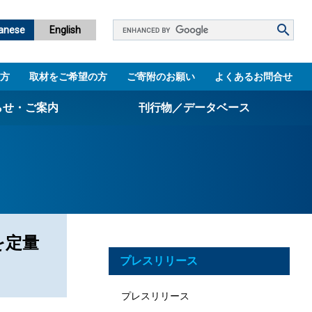
Google
anese
English
カ
ス
方
取材をご希望の方
ご寄附のお願い
よくあるお問合せ
タ
ム
らせ・ご案内
刊行物／データベース
検
索
パンフレット
ニュースレター
設立5周年誌
図書館
を定量
プレスリリース
技術シーズ集／知財マップ
プレスリリース