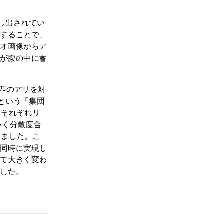
し出されてい
用することで、
オ画像からア
が腹の中に蓄
1匹のアリを対
という「集団
、それぞれリ
いく分散度合
きました。こ
同時に実現し
て大きく変わ
した。