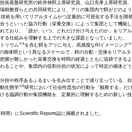
技術基盤研究所の鈴井伸郎上席研究員、山口充孝上席研究員、
瑞樹教授らとの共同研究により、アリの集団内で餌がどのよう
る技術を用いてリアルタイムかつ定量的に可視化する手法を開
合うといった協力行動（栄養交換）によって集団として機能し
れており、「誰が、いつ、どれだけ分け与えたのか」をリアル
する仕組みを理解する上での大きな課題となっていました。
※4
※
トリウム
を含む餌をアリに与え、高感度なRIイメージング
1匹の個体間という異なるスケールで、餌の分配・交換をリアル
把握が難しかった栄養交換を時間の経過とともに追跡できるよ
わることや、集団内の役割分担の状況によって特定の個体どう
分担や秩序あるふるまいを生み出すことで成り立っている、自
※6
動生態学
研究において社会性昆虫の行動を「観察する」だ
ける協調行動や集団機能を、定量的に理解するための新しい技
にScientific Reports誌に掲載されました。