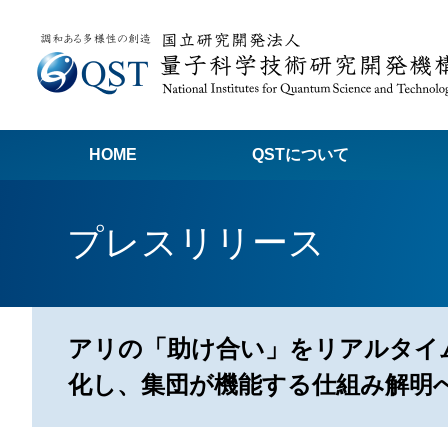
HOME
QSTについて
高
プレスリリース
関
量子科学技術でつくる私たちの未来
量
量
アリの「助け合い」をリアルタイ
Q
化し、集団が機能する仕組み解明
放