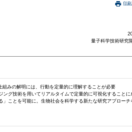
珂フュージョン科学技術研究所
SIP第3期「先進的量子技術基盤の社会課
印刷
進」
ヶ所フュージョンエネルギー研究所
BRIDGE量子関連施策
anoTerasuセンター
​
ST革新プロジェクト
量子科学技術研究開発
部
基づく情報公開
仕組みの解明には、行動を定量的に理解することが必要
ージング技術を用いてリアルタイムで定量的に可視化することに
る」ことを可能に。生物社会を科学する新たな研究アプローチ