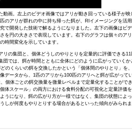
えた動画。左上のビデオ画像ではアリが動き回っている様子が映
匹のアリが群れの中に持ち帰った餌が、RIイメージングを活
究で開発した技術で解るようになりました。左下の画像はビデ
さを円の大きさで表現しています。右下のグラフは個々のアリ
の時間変化を示しています。
のアリの集団と、個体どうしのやりとりを定量的に評価できる1
の集団では、餌が時間とともに全体にどのように広がっていくか
がどのくらいの餌を交換したかという「個体間のやりとり」を
像データから、1匹のアリから100匹のアリへと餌が広がって
は、個体ごとの餌交換量を微量レベルまで定量化することがで
個体スケール」の両方における食料分配の可視化と定量評価を
ようになり、餌の広がり方が一様ではなく、集団の状態によっ
うしが何度もやりとりする場合があるといった傾向がみられま