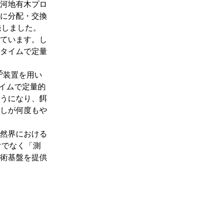
河地有木プロ
に分配・交換
発しました。
ています。し
タイムで定量
5
装置を用い
タイムで定量的
うになり、餌
しが何度もや
然界における
けでなく「測
術基盤を提供