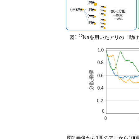
22
図1
Naを用いたアリの「助
図2 画像から1匹のアリから1