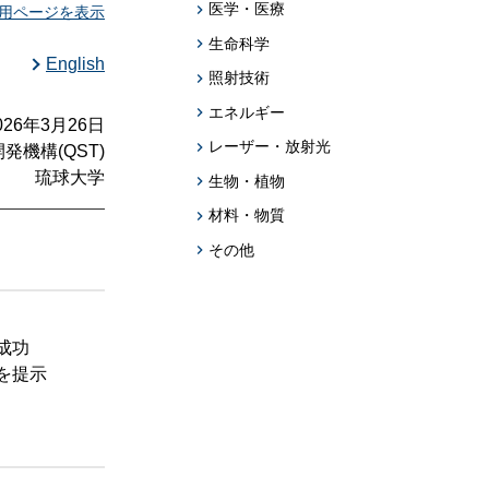
題への応用促
医学・医療
用ページを表示
生命科学
プログラム・データベース成果物一覧
English
照射技術
学術機関リポジトリQST-Repository
エネルギー
2026年3月26日
レーザー・放射光
機構(QST)
琉球大学
生物・植物
材料・物質
その他
成功
を提示