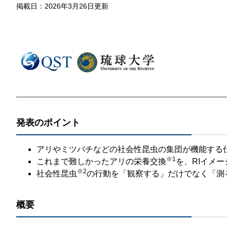
那
掲載日：2026年3月26日更新
情報公開請求手続について
六
公開事項
N
規程集
Q
個人情報関連の情報
利益相反マネジメント規程
本
附帯決議等をふまえた総務省通知に
発表のポイント
動物実験に関する情報
アリやミツバチなどの社会性昆虫の集団が機能する
※1
これまで難しかったアリの栄養交換
を、RIイメ
※2
社会性昆虫
の行動を「観察する」だけでなく「測
概要