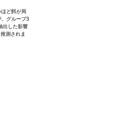
いほど餌が局
が、グループ3
抽出した影響
と推測されま