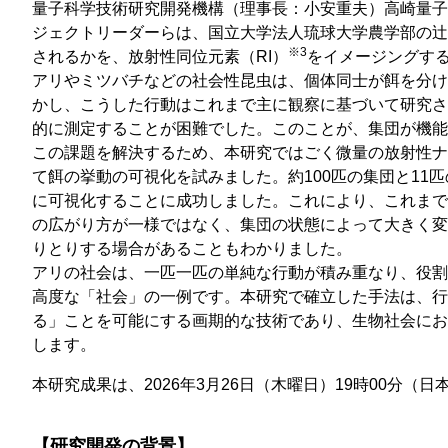
量子科学技術研究開発機構（理事長：小安重夫）高崎量子
ジェクトリーダーらは、国立大学法人琉球大学農学部の辻
※3
されるかを、放射性同位元素（RI）
をイメージングす
アリやミツバチなどの社会性昆虫は、個体同士が餌を分け
かし、こうした行動はこれまで主に観察に基づいて研究さ
的に測定することが困難でした。このことが、集団が機能
この課題を解決するため、本研究ではごく微量の放射性ナ
て餌の挙動の可視化を試みました。約100匹の集団と1
に可視化することに成功しました。これにより、これまで
の広がり方が一様ではなく、集団の状態によって大きく変
りとりする場合があることもわかりました。
アリの社会は、一匹一匹の単純な行動が積み重なり、役割
高度な「社会」の一例です。本研究で確立した手法は、行
る」ことを可能にする画期的な技術であり、生物社会にお
します。
本研究成果は、2026年3月26日（木曜日）19時00分（日本時間）
【研究開発の背景】