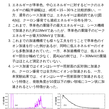
エネルギーが準単色。中心エネルギーに対するピークのエネ
ルギーの幅(半値幅)は、dE/E＝15～30％と比較的狭い。一
方、通常のシース加速では、エネルギーは連続的であり[図
4(b)]、クーロン爆発でも連続エネルギー分布を持つ。
これまで、準単色の重陽子の最大エネルギーは、シース機構
で加速された約11MeVであったが、準単色の重陽子のピーク
エネルギーが最大50MeVまで加速。
これまでの加速機構でも様々な工夫を行うことで準単色のイ
オン加速を行った例があるが、同時に低エネネルギーのイオ
ンも多数加速されていた。一方、本加速機構では、低エネル
ギー部分が極めて少なく、図4(a)の例では、7～30MeVの重陽
子はほとんど測定されていない。
シース加速ではイオンはレーザー照射面の反対側に加速さ
れ、クーロン爆発では全方向にイオンが加速される。一方、
本実験結果では、イオンはレーザー照射面側で加速されると
いう特徴と、発散角度が10度以下の狭い領域にコーン状に加
速されるという特徴があった。