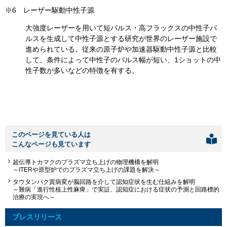
※6 レーザー駆動中性子源
大強度レーザーを用いて短パルス・高フラックスの中性子パ
ルスを生成して中性子源とする研究が世界のレーザー施設で
進められている。従来の原子炉や加速器駆動中性子源と比較
して、条件によって中性子のパルス幅が短い、1ショットの中
性子数が多いなどの特徴を有する。
このページを見ている人は
こんなページも見ています
超伝導トカマクのプラズマ立ち上げの物理機構を解明
～ITERや原型炉でのプラズマ立ち上げの課題を解決～
タウタンパク質病変が脳回路を介して認知症状を生む仕組みを解明
～難病「進行性核上性麻痺」で実証、認知症における症状の予測と回路標的
治療の実現へ～
プレスリリース