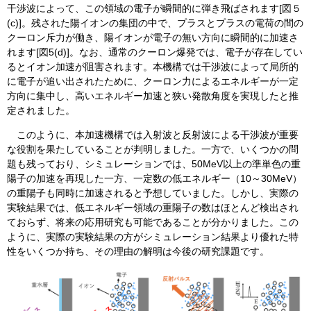
干渉波によって、この領域の電子が瞬間的に弾き飛ばされます[図５
(c)]。残された陽イオンの集団の中で、プラスとプラスの電荷の間の
クーロン斥力が働き、陽イオンが電子の無い方向に瞬間的に加速さ
れます[図5(d)]。なお、通常のクーロン爆発では、電子が存在してい
るとイオン加速が阻害されます。本機構では干渉波によって局所的
に電子が追い出されたために、クーロン力によるエネルギーが一定
方向に集中し、高いエネルギー加速と狭い発散角度を実現したと推
定されました。
このように、本加速機構では入射波と反射波による干渉波が重要
な役割を果たしていることが判明しました。一方で、いくつかの問
題も残っており、シミュレーションでは、50MeV以上の準単色の重
陽子の加速を再現した一方、一定数の低エネルギー（10～30MeV）
の重陽子も同時に加速されると予想していました。しかし、実際の
実験結果では、低エネルギー領域の重陽子の数はほとんど検出され
ておらず、将来の応用研究も可能であることが分かりました。この
ように、実際の実験結果の方がシミュレーション結果より優れた特
性をいくつか持ち、その理由の解明は今後の研究課題です。