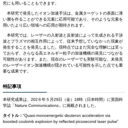
究にも用いることもできます。
本研究で発見したイオン加速手法は、金属ターゲットの表面に薄
い層を作ることができる元素に応用可能であり、そのような元素を
用いたより広い領域への応用が期待されます。
本研究では、レーザーの入射波と反射波によって生成される干渉
波とプラズマの相互作用によって、従来予想していなかった現象が
発生することを発見しました。現時点ではまだ完全な理解には至っ
ておらず、さらなる高エネルギー粒子の加速機構の発見につながる
可能性があります。また、現在のレーザーでも実験可能な、未発見
のレーザーイオン加速機構が隠されている可能性を示した点でも重
要な成果です。
特記事項
本研究成果は、202６年５月29日（金）18時（日本時間）に英国科
学誌「Nature Communications」に掲載されました。
タイトル：
“Quasi-monoenergetic deuteron acceleration via
boosted coulomb explosion by reflected picosecond laser pulse”