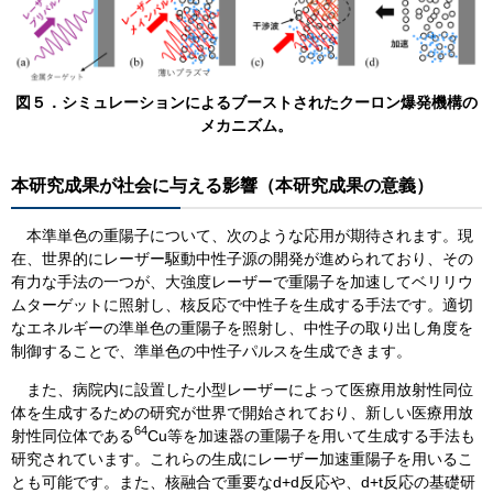
​図５．シミュレーションによるブーストされたクーロン爆発機構の
メカニズム。
本研究成果が社会に与える影響（本研究成果の意義）
本準単色の重陽子について、次のような応用が期待されます。現
在、世界的にレーザー駆動中性子源の開発が進められており、その
有力な手法の一つが、大強度レーザーで重陽子を加速してベリリウ
ムターゲットに照射し、核反応で中性子を生成する手法です。適切
なエネルギーの準単色の重陽子を照射し、中性子の取り出し角度を
制御することで、準単色の中性子パルスを生成できます。
また、病院内に設置した小型レーザーによって医療用放射性同位
体を生成するための研究が世界で開始されており、新しい医療用放
64
射性同位体である
Cu等を加速器の重陽子を用いて生成する手法も
研究されています。これらの生成にレーザー加速重陽子を用いるこ
とも可能です。また、核融合で重要なd+d反応や、d+t反応の基礎研