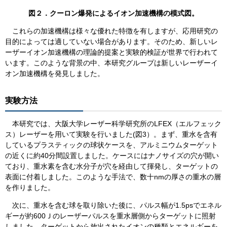
​図２．クーロン爆発によるイオン加速機構の模式図。
これらの加速機構は様々な優れた特徴を有しますが、応用研究の
目的によっては適していない場合があります。そのため、新しいレ
ーザーイオン加速機構の理論的提案と実験的検証が世界で行われて
います。このような背景の中、本研究グループは新しいレーザーイ
オン加速機構を発見しました。​
実験方法
本研究では、大阪大学レーザー科学研究所のLFEX（エルフェック
ス）レーザーを用いて実験を行いました(図3）。まず、重水を含有
しているプラスティックの球状ケースを、アルミニウムターゲット
の近くに約40分間設置しました。ケースにはナノサイズの穴が開い
ており、重水素を含む水分子が穴を経由して揮発し、ターゲットの
表面に付着しました。このような手法で、数十nmの厚さの重水の層
を作りました。
次に、重水を含む球を取り除いた後に、パルス幅が1.5psでエネル
ギーが約600Ｊのレーザーパルスを重水層側からターゲットに照射
しました。ターゲットから放出されたイオンの種類とエネルギーを