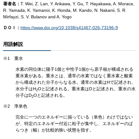
著者名：
T. Wei, Z. Lan, Y. Arikawa, Y. Gu, T. Hayakawa, A. Morace,
R. Yamada, K. Yamanoi, K. Honda, M. Kando, N. Nakanii, S. R.
Mirfayzi, S. V. Bulanov and A. Yogo
ＤＯＩ：
https://www.doi.org/10.1038/s41467-026-73196-9
用語解説
※1 重水
水素の同位体に陽子1個と中性子1個から原子核が構成される
重水素がある。重水とは、通常の水素ではなく重水素と酸素
から構成された分子からなる水。通常の水素はHで記述され、
水分子はH
Oと記述される。重水素はDと記述され、重水の水
2
分子はD
Oと記述される。
2
※2 準単色
完全に一つのエネルギーに揃っている（単色）わけではない
が、特定のエネルギー付近に粒子が集中し、エネルギーのば
らつき（幅）が比較的狭い状態を指す。