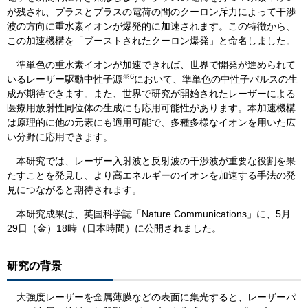
が残され、プラスとプラスの電荷の間のクーロン斥力によって干渉
波の方向に重水素イオンが爆発的に加速されます。この特徴から、
この加速機構を「ブーストされたクーロン爆発」と命名しました。
準単色の重水素イオンが加速できれば、世界で開発が進められて
※6
いるレーザー駆動中性子源
において、準単色の中性子パルスの生
成が期待できます。また、世界で研究が開始されたレーザーによる
医療用放射性同位体の生成にも応用可能性があります。本加速機構
は原理的に他の元素にも適用可能で、多種多様なイオンを用いた広
い分野に応用できます。
本研究では、レーザー入射波と反射波の干渉波が重要な役割を果
たすことを発見し、より高エネルギーのイオンを加速する手法の発
見につながると期待されます。
本研究成果は、英国科学誌「Nature Communications」に、5月
29日（金）18時（日本時間）に公開されました。
研究の背景
大強度レーザーを金属薄膜などの表面に集光すると、レーザーパ