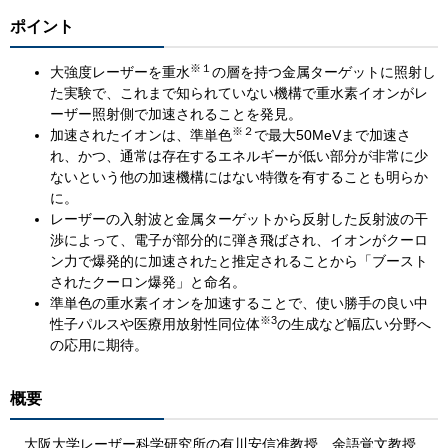
ポイント
※１
大強度レーザーを重水
の層を持つ金属ターゲットに照射し
た実験で、これまで知られていない機構で重水素イオンがレ
ーザー照射側で加速されることを発見。
※２
加速されたイオンは、準単色
で最大50MeVまで加速さ
れ、かつ、通常は存在するエネルギーが低い部分が非常に少
ないという他の加速機構にはない特徴を有することも明らか
に。
レーザーの入射波と金属ターゲットから反射した反射波の干
渉によって、電子が部分的に弾き飛ばされ、イオンがクーロ
ン力で爆発的に加速されたと推定されることから「ブースト
されたクーロン爆発」と命名。
準単色の重水素イオンを加速することで、使い勝手の良い中
※3
性子パルスや医療用放射性同位体
の生成など幅広い分野へ
の応用に期待。
概要
大阪大学レーザー科学研究所の有川安信准教授、余語覚文教授、