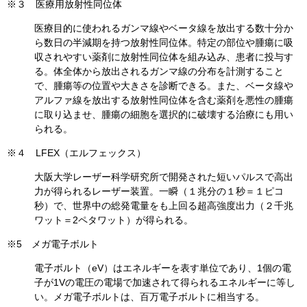
※３ 医療用放射性同位体
医療目的に使われるガンマ線やベータ線を放出する数十分か
ら数日の半減期を持つ放射性同位体。特定の部位や腫瘍に吸
収されやすい薬剤に放射性同位体を組み込み、患者に投与す
る。体全体から放出されるガンマ線の分布を計測すること
で、腫瘍等の位置や大きさを診断できる。また、ベータ線や
アルファ線を放出する放射性同位体を含む薬剤を悪性の腫瘍
に取り込ませ、腫瘍の細胞を選択的に破壊する治療にも用い
られる。
※４ LFEX（エルフェックス）
大阪大学レーザー科学研究所で開発された短いパルスで高出
力が得られるレーザー装置。一瞬（１兆分の１秒＝１ピコ
秒）で、世界中の総発電量をも上回る超高強度出力（２千兆
ワット＝2ペタワット）が得られる。
※5 メガ電子ボルト
電子ボルト（eV）はエネルギーを表す単位であり、1個の電
子が1Vの電圧の電場で加速されて得られるエネルギーに等し
い。メガ電子ボルトは、百万電子ボルトに相当する。