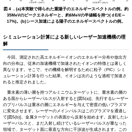
図４．(a)本実験で得られた重陽子のエネルギースペクトルの例。約
35MeVのピークエネルギーと、約6MeVの半値幅を持つ(ｄE/E～
17%)。(b)シース加速による陽子のエネルギースペクトルの例。
​​シミュレーション計算による新しいレーザー加速機構の理
解
今回、測定された高エネルギーイオンのエネルギー分布や放出方
向の分布は、従来の加速機構で加速されたイオンの特徴とは著しく
異なります。そこで、その機構を解明するために粒子（PIC）シミ
ュレーション計算を行った結果、イオンは次のような過程で加速さ
れると推定されました。
重水素の薄い層を持つアルミニウムターゲットに、重水素の層の
ある面からレーザーパルスが入射すると[図5(a)]、先行するレーザー
のプリパルスは重水の層にエネルギーを与えて密度の低いプラズマ
に変化させます。レーザーのメインパルスはこのプラズマを通過し
て[図5(b)]、金属ターゲットの表面から反射を始めます。反射したレ
ーザーパルスと、まだ入射し続けているレーザーパルスが重なった
領域で、ターゲット面に垂直な方向に干渉波が生成されます。この