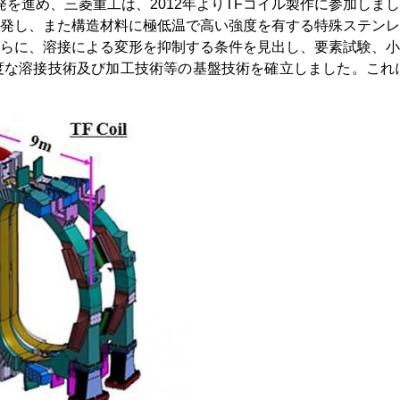
発を進め、三菱重工は、2012年よりTFコイル製作に参加しま
発し、また構造材料に極低温で高い強度を有する特殊ステンレ
らに、溶接による変形を抑制する条件を見出し、要素試験、小
な溶接技術及び加工技術等の基盤技術を確立しました。これに