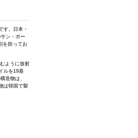
です。日本・
のサン・ポー
割を担ってお
囲むように放射
イルを19基
側構造物は、
物は韓国で製