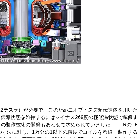
12テスラ）が必要で、このためニオブ・スズ超伝導体を用い
伝導状態を維持するにはマイナス269度の極低温状態で稼働
の製作技術の開発もあわせて求められていました。ITERのT
寸法に対し、1万分の1以下の精度でコイルを巻線・製作する