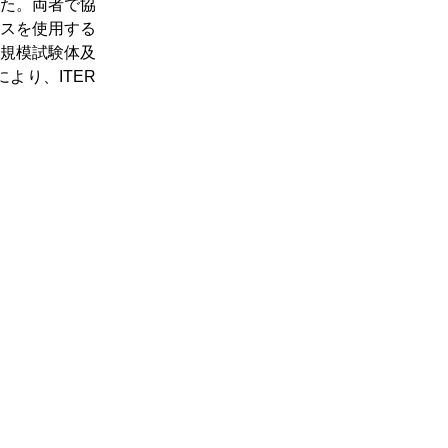
した。両者で協
スを使用する
規模試験体及
より、ITER