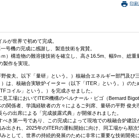
珂フュージョン科学技術研究所
SIP第3期「先進的量子技術基盤の社会課
印刷
進」
ヶ所フュージョンエネルギー研究所
BRIDGE量子関連施策
anoTerasuセンター
ST革新プロジェクト
イルが世界で初めて完成。
き第一号機の完成に感謝し、製造技術を賞賛。
）構造物の難溶接技術を確立し、高さ16.5m、幅9ｍ、総重量
部
の製作を実現。
基づく情報公開
平野俊夫。以下「量研」という。）核融合エネルギー部門及び
）は、核融合実験炉イーター（以下「ITER」という。）のた
TFコイル」という。）を完成させました。
場においてITER機構のベルナール・ビゴ（Bernard Bigo
体の関係者、学識経験者の方々によるご列席、量研の平野 俊夫
部長らの出席による「完成披露式典」が開催されました。
念すべき第一号であり、この完成によって現地での核融合炉建設
出され、2025年のITERの運転開始に向け、同工場から順次
弾みとして、世界の持続的発展のために非常に重要な技術開発