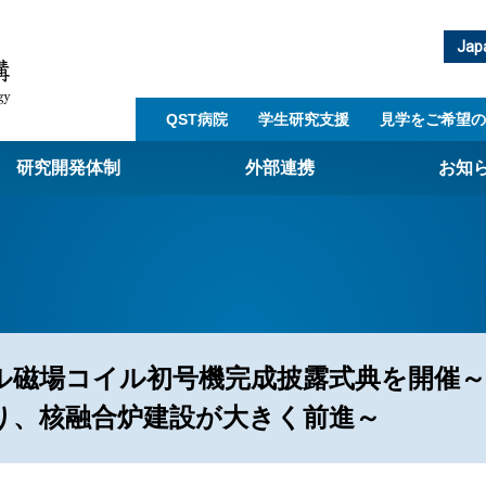
Jap
QST病院
学生研究支援​
見学をご希望の
研究開発体制
外部連携
お知
崎量子技術基盤研究所
西光量子科学研究所
子生命科学研究所
子医科学研究所
ル磁場コイル初号機完成披露式典を開催～
ST病院
り、核融合炉建設が大きく前進～
射線医学研究所
アライアンス事業