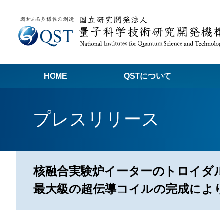
HOME
QSTについて
高
プレスリリース
関
量子科学技術でつくる私たちの未来
量
量
核融合実験炉イーターのトロイダ
Q
最大級の超伝導コイルの完成によ
放