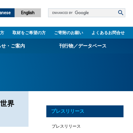
Google
anese
English
カ
ス
方
取材をご希望の方
ご寄附のお願い
よくあるお問合せ
タ
ム
らせ・ご案内
刊行物／データベース
検
索
パンフレット
ニュースレター
設立5周年誌
図書館
世界
プレスリリース
技術シーズ集／知財マップ
プレスリリース