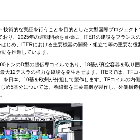
的・技術的な実証を行うことを目的とした大型国際プロジェクト
おり、2025年の運転開始を目標に、ITERの建設をフランス
はじめ、ITERにおける主要機器の開発・組立て等の重要な役
機器等の調達活動を推進しています。
量約 300トンのD型の超伝導コイルであり、18基が真空容器を取り
大12テスラの強力な磁場を発生させます。ITERでは、TFコ
）を日本、10基を欧州が分担して製作します。TFコイルの内
はじめ5基分については、巻線部を三菱電機が製作し、外側構造
。