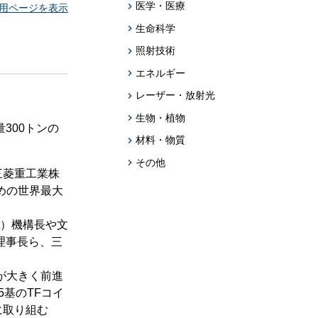
題への応用促
医学・医療
用ページを表示
生命科学
プログラム・データベース成果物一覧
照射技術
学術機関リポジトリQST-Repository
エネルギー
レーザー・放射光
生物・植物
300トンの
材料・物質
その他
三菱重工業株
めの世界最大
t）機構長や文
理事長ら、三
が大きく前進
5基のTFコイ
に取り組む