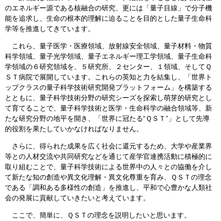
のエネルギー源である核融合の研究、更には「量子目線」で分子機
能を追求し、生命の根本的理解に迫ることを目的とした量子生命科
学等を推進してきています。
これら、量子医学・医療領域、放射線安全領域、量子材料・物質
科学領域、量子光学領域、量子エネルギー理工学領域、量子生命科
学領域の６研究領域を、５研究所、２センター、１領域、そしてＱ
ＳＴ病院で展開しています。これらの英知と力を結集し、「世界ト
ップクラスの量子科学技術研究開発プラットフォーム」を構築する
とともに、量子科学技術分野の研究シーズを探索し萌芽的研究とし
て育てることで、量子科学技術と医学・生命科学の融合領域等、新
たな研究分野の地平を開き、「世界に冠たる“ＱＳＴ”」として先導
的役割を果たしていかなければなりません。
さらに、得られた成果を広く社会に還元するため、大学や産業界
等との人材交流や共同研究などを通じて産学官連携活動に積極的に
取り組むことで、量子科学技術による世界中の人々との協働を介し
て新たな知の創造や異文化理解・異文化尊重を育み、ＱＳＴの理念
である「調和ある多様性の創造」を推進し、平和で心豊かな人類社
会の発展に貢献していきたいと考えています。
ここで、簡単に、ＱＳＴの理念を説明したいと思います。