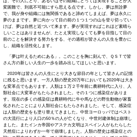
は、その人にとり、あるいはその組織にとっては実現することが大
変困難で、到底不可能にすら思える点です。しかし、夢は所詮夢
で、我が身や組織には無関係であると諦めてしまえば、夢は永久に
夢のままです。夢に向かって目の前の１つ１つの山を登り切ってい
けば、夢は自然と近づいて来ます。夢が実現すればこれほど素晴ら
しいことはありませんが、たとえ実現しなくても夢を目指して目の
前のことを解決する努力をする、その過程が皆さんの人生を豊かに
し、組織を活性化します。
「夢は叶えるためにある」。このことを胸に刻んで、ＱＳＴで皆
さん方の新しい人生の一歩を踏み出してほしいと思います。
2020年は皆さんの人生にとり大きな節目の年として皆さんの記憶
に残ると思います。一方人類の歴史20万年においても2020年は大き
な変革点でもあります。人類は１万２千年前に農耕時代に入り、人
類社会に大変革がもたらされました。その１つに感染症がありま
す。現在の多くの感染症は農耕時代に牛や馬などの野生動物が家畜
化されたことにより人類社会にもたらされました。そして、感染症
は人類の歴史をも塗り替えてきました。中世ヨーロッパではペスト
の大流行により人口の50％の人が亡くなり、中世封建体制は崩壊し
ました。またインカ帝国やアステカ文明はスペイン人がもたらした
天然痘によりわずか一年で崩壊しました。人類の歴史は感染症との