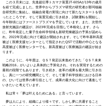
この３月末には、先進超伝導トカマク装置JT-60SAが13年の歳月
を経て完成しました。世界中からプラズマ研究の研究者が那珂核融
合研究所に集結し、核融合発電の実現に向けて新たなスタートを切
ったところです。そして装置完成に引き続き、試験運転を開始し、
今年秋頃にはファーストプラズマを予定しています。また、次世代
放射光施設の建設が、2023年完成を目指して本格化します。さら
に、昨年発足した量子生命科学領域も新研究棟建設の予算が認めら
れ、2022年完成に向けて建設が開始されます。そして昨年基幹高度
被ばく医療支援センターとして指定されたQSTで活動の中心となる
高度被ばく医療センターでも、新高度被ばく医療施設の建設が始ま
ります。
このように、今年度は、ＱＳＴ発足以来進めてきた「ＱＳＴ未来
戦略2016」がいよいよ具体的に予算化され、それを実現するための
最初の段階でもあります。引き続き、改革の成果を最大限に引き出
し、真に一つの研究機関として、そして量子科学技術における日本
の、ひいては世界の牽引役として、成果の最大化に向けて邁進して
いきたいと考えています。
私は常々「夢は叶えるためにある」と言っています。
夢は人により、組織により様々です。しかし夢に共通すること