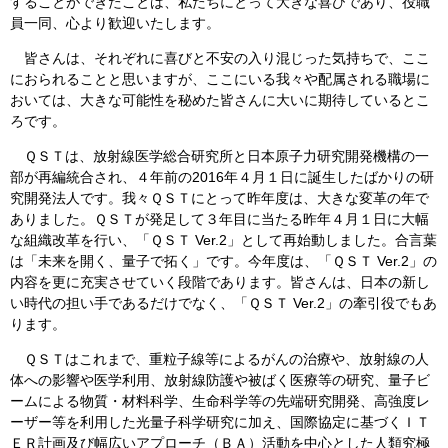
することができたことは、私たちにとって大きな喜びであり、役職
員一同、心より歓迎いたします。
皆さんは、それぞれに喜びと不安の入り混じった気持ちで、ここ
におられることと思いますが、ここにいる我々や配属される職場に
おいては、大きな可能性を秘めた皆さんに大いに期待しているとこ
ろです。
ＱＳＴは、放射線医学総合研究所と日本原子力研究開発機構の一
部が再編統合され、４年前の2016年４月１日に誕生したばかりの研
究開発法人です。我々ＱＳＴにとって昨年度は、大きな変革の年で
ありました。ＱＳＴが発足して３年目に当たる昨年４月１日に大幅
な組織改革を行い、「ＱＳＴ Ver.2」として再始動しました。合言葉
は「未来を開く、量子で拓く」です。今年度は、「ＱＳＴ Ver.2」の
内容を更に充実させていく段階であります。皆さんは、日本の新し
い時代の担い手であるだけでなく、「ＱＳＴ Ver.2」の牽引役でもあ
ります。
ＱＳＴはこれまで、重粒子線等によるがんの治療や、放射線の人
体への影響や医学利用、放射線防護や被ばく医療等の研究、量子ビ
ームによる物質・材料科学、生命科学等の先端研究開発、高強度レ
ーザー等を利用した光量子科学研究に加え、国際協定に基づくＩＴ
ＥＲ計画及び幅広いアプローチ（ＢＡ）活動を中心とした人類究極