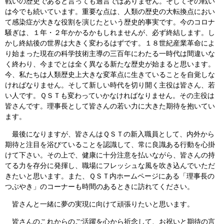
戦いの歴史であると言っても過言ではありません。そしてその戦い
は今でも続いています。重要な点は、人類の歴史の大転換点におい
て感染症が大きな役割を演じたという歴史的事実です。今のコロナ
騒ぎは、１年・２年かかるかもしれませんが、必ず終結します。し
かし終結後の世界は大きく変わるはずです。１８世紀産業革命によ
り始まった現在の科学技術主導の三百年にわたる一時代は間違いな
く終わり、今までとは全く異なる新たな歴史が始まると思います。
今、私たちは人類歴史上大きな変革点に生きていることを自覚しな
ければなりません。そして新しい時代を切り開く主役は皆さん、若
い人です。ＱＳＴも変わっていかなければなりません。その主役は
皆さんです。理事長として皆さんの若い力に大きた期待を抱いてい
ます。
最後になりますが、皆さんはＱＳＴの新入職員として、内外から
期待と注目を浴びていることを認識して、常に良識ある行動を心掛
けて下さい。その上で、健康に十分注意を払いながら、皆さんの持
てる力を存分に発揮し、職場にフレッシュな風を吹き込んでいただ
きたいと思います。また、ＱＳＴ内ホームページにある「理事長の
つぶやき」のコーナーも時間のあるときに訪れてください。
皆さんと一緒に夢の実現に向けて頑張りたいと思います。
皆さんのこれからのご活躍を心から祈念して、お祝いと期待の言