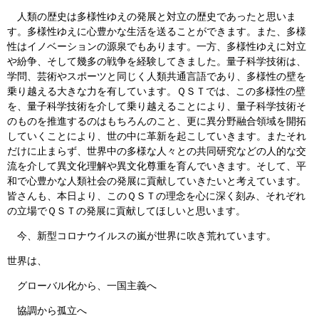
人類の歴史は多様性ゆえの発展と対立の歴史であったと思いま
す。多様性ゆえに心豊かな生活を送ることができます。また、多様
性はイノベーションの源泉でもあります。一方、多様性ゆえに対立
や紛争、そして幾多の戦争を経験してきました。量子科学技術は、
学問、芸術やスポーツと同じく人類共通言語であり、多様性の壁を
乗り越える大きな力を有しています。ＱＳＴでは、この多様性の壁
を、量子科学技術を介して乗り越えることにより、量子科学技術そ
のものを推進するのはもちろんのこと、更に異分野融合領域を開拓
していくことにより、世の中に革新を起こしていきます。またそれ
だけに止まらず、世界中の多様な人々との共同研究などの人的な交
流を介して異文化理解や異文化尊重を育んでいきます。そして、平
和で心豊かな人類社会の発展に貢献していきたいと考えています。
皆さんも、本日より、このＱＳＴの理念を心に深く刻み、それぞれ
の立場でＱＳＴの発展に貢献してほしいと思います。
今、新型コロナウイルスの嵐が世界に吹き荒れています。
世界は、
グローバル化から、一国主義へ
協調から孤立へ