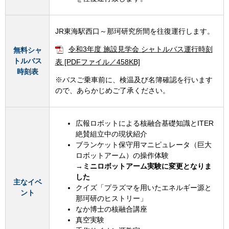
JR東海駅西口～那珂研究所間を往復運行します。
令和3年度 施設見学会 シャトルバス運行時刻
無料シャ
トルバス
表 [PDFファイル／458KB]
時刻表
※バスご乗車前に、検温及び名簿確認を行います
ので、あらかじめご了承ください。
広報ロボットによる核融合基礎知識とITER
絶賛組立中の現状紹介
ブランケット保守用マニピュレータ（巨大
ロボットアーム）の操作体験
→ミニロボットアーム実験に変更となりま
した
主なイベ
クイズ「プラズマを用いたエネルギー源と
ント
那珂研のヒストリー」
なか博士の核融合講座
真空実験