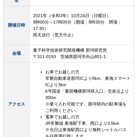
名
2021年（令和3年）10月24日（日曜日）
9時00分～17時00分（開場：8時30分 閉場：
開催日時
17:30）
雨天決行（荒天中止）
量子科学技術研究開発機構 那珂研究所
会場
〒311-0193 茨城県那珂市向山801-1
お車でお越しの方
常磐自動車道那珂ICより8km、東海スマート
ICより3km
6号国道「量研機構那珂研入口」交差点より
300m
アクセス
※乗り入れ可能です。那珂研内の駐車場を
ご利用ください。
電車でお越しの方
JR常磐線 東海駅下車、西口より3.5km
※当日は東海駅西口より無料シャトルバス
を往復運行致します。