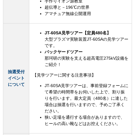
手作りイオン源教室
超伝導と－196℃の世界
アマチュア無線公開運用
JT-60SA見学ツアー【定員480名】
大型プラズマ実験装置JT-60SAの見学ツアー
です。
バックヤードツアー
那珂研の実験を支える超高電圧275kV設備を
ご紹介！
抽選受付
【見学ツアーに関する注意事項】
イベント
について
JT-60SA見学ツアーは、事前登録フォームに
て希望の時間帯をお伺いした上で、割り振
りを行います。最大定員（480名）に達した
場合は抽選を行いますので、予めご了承く
ださい。
狭い足場を通行する場合がありますので、
ヒールの高い靴などはお控えください。