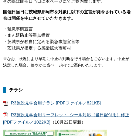
その際は開催日当日に本ページにてご案内致します。
開催日当日に茨城県那珂市を対象に以下の宣言が発令されている場
合は開催を中止させていただきます。
・緊急事態宣言
・まん延防止等重点措置
・茨城県が独自に定める緊急事態宣言等
・茨城県が指定する感染拡大市町村
※なお、状況により早期に中止の判断を行う場合もございます。中止が
決定した場合、速やかに当ページ内でご案内いたします。
チラシ
R3施設見学会用チラシ [PDFファイル／821KB]
R3施設見学会用リーフレット_シール対応（当日配付用）修正
[PDFファイル／1022KB]
（10月22日更新）