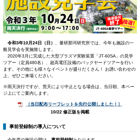
令和3年10月24日（日）
、量研那珂研究所では、今年も施設の一
般見学会を実施致します。
2020年3月に完成した大型プラズマ実験装置「JT-60SA」の見学
ツアー（定員480名）、超高電圧設備のバックヤードツアーを行い
ます。その他にも様々なイベントが盛りだくさん！ お誘い合わせの
上、ぜひご来場ください。
※雨天決行ですが、荒天により中止となる場合は、当日朝、本ペー
ジ上にてご案内します。
［当日配布リーフレットを先行公開しました！］
10/22 修正版を掲載
事前登録制の導入について
今年度の施設公開は、
事前登録制
となります。