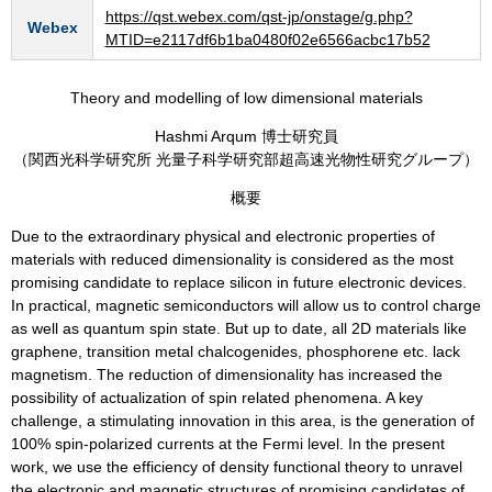
https://qst.webex.com/qst-jp/onstage/g.php?
Webex
MTID=e2117df6b1ba0480f02e6566acbc17b52
Theory and modelling of low dimensional materials
Hashmi Arqum 博士研究員
（関西光科学研究所 光量子科学研究部超高速光物性研究グループ）
概要
Due to the extraordinary physical and electronic properties of
materials with reduced dimensionality is considered as the most
promising candidate to replace silicon in future electronic devices.
In practical, magnetic semiconductors will allow us to control charge
as well as quantum spin state. But up to date, all 2D materials like
graphene, transition metal chalcogenides, phosphorene etc. lack
magnetism. The reduction of dimensionality has increased the
possibility of actualization of spin related phenomena. A key
challenge, a stimulating innovation in this area, is the generation of
100% spin-polarized currents at the Fermi level. In the present
work, we use the efficiency of density functional theory to unravel
the electronic and magnetic structures of promising candidates of