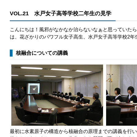
那
VOL.21 水戸女子高等学校二年生の見学
情報公開請求手続について
六
公開事項
N
こんにちは！風邪がなかなか治らないなぁと思っていたら
は、花ざかりのパワフル女子高生、水戸女子高等学校2年
規程集
Q
個人情報関連の情報
核融合についての講義
利益相反マネジメント規程
本
附帯決議等をふまえた総務省通知に
動物実験に関する情報
最初に水素原子の構造から核融合の原理までの講義を行い