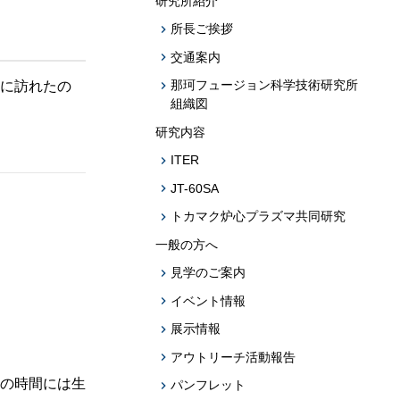
研究所紹介
題への応用促
所長ご挨拶
プログラム・データベース成果物一覧
交通案内
学術機関リポジトリQST-Repository
那珂フュージョン科学技術研究所
に訪れたの
組織図
研究内容
ITER
JT-60SA
トカマク炉心プラズマ共同研究
一般の方へ
見学のご案内
イベント情報
展示情報
アウトリーチ活動報告
の時間には生
パンフレット