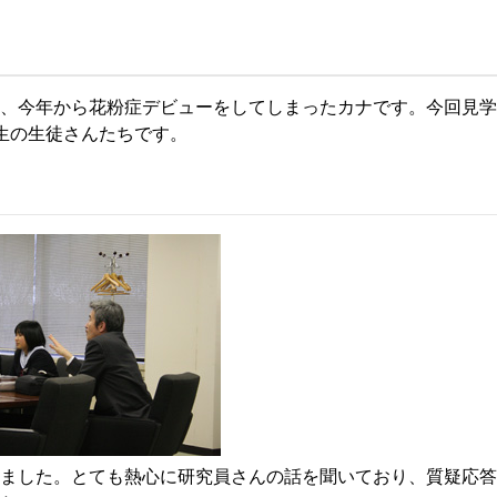
珂フュージョン科学技術研究所
SIP第3期「先進的量子技術基盤の社会課
進」
ヶ所フュージョンエネルギー研究所
BRIDGE量子関連施策
anoTerasuセンター
、今年から花粉症デビューをしてしまったカナです。今回見学
生の生徒さんたちです。
ST革新プロジェクト
部
基づく情報公開
ました。とても熱心に研究員さんの話を聞いており、質疑応答