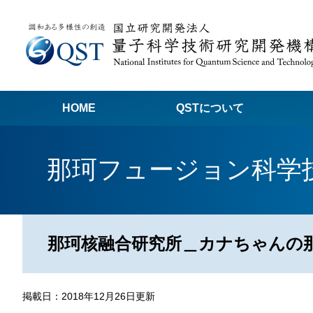
HOME
QSTについて
高
那珂フュージョン科学
関
量子科学技術でつくる私たちの未来
量
量
那珂核融合研究所＿カナちゃんの那
Q
放
掲載日：2018年12月26日更新