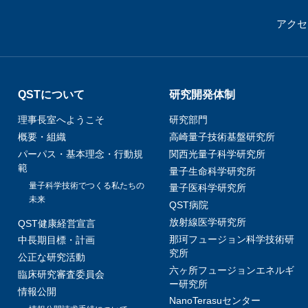
アクセ
QSTについて
研究開発体制
理事長室へようこそ
研究部門
概要・組織
高崎量子技術基盤研究所
パーパス・基本理念・行動規
関西光量子科学研究所
範
量子生命科学研究所
量子科学技術でつくる私たちの
量子医科学研究所
未来
QST病院
放射線医学研究所
QST健康経営宣言
那珂フュージョン科学技術研
中長期目標・計画
究所
公正な研究活動
六ヶ所フュージョンエネルギ
臨床研究審査委員会
ー研究所
情報公開
NanoTerasuセンター