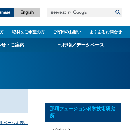
Google
anese
English
カ
ス
方
取材をご希望の方
ご寄附のお願い
よくあるお問合せ
タ
ム
らせ・ご案内
刊行物／データベース
検
索
パンフレット
ニュースレター
設立5周年誌
図書館
那珂フュージョン科学技術研究
技術シーズ集／知財マップ
所
用ページを表示