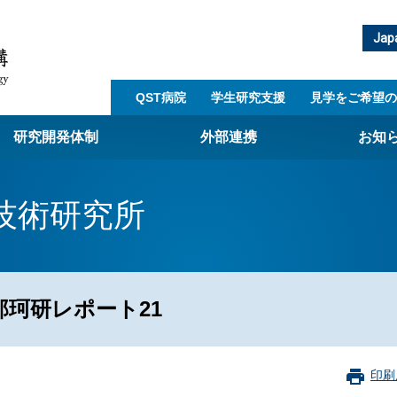
Jap
QST病院
学生研究支援​
見学をご希望の
研究開発体制
外部連携
お知
崎量子技術基盤研究所
技術研究所
西光量子科学研究所
子生命科学研究所
子医科学研究所
珂研レポート21
ST病院
射線医学研究所
アライアンス事業
印刷