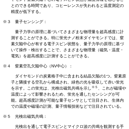
とのできる時間であり、コヒーレンスが失われると温度測定の
精度が低下する。
※３ 量子センシング：
量子力学の原理に基づいてさまざまな物理量を超高感度に計
測することができる。特に蛍光ナノ粉末ダイヤモンドでは、窒
素欠陥中心が有する電子スピン状態を、量子力学の原理に基づ
いて操作・検出することで、さまざまな物理量（磁気・温度・
電気）を超高感度に計測することができる。
※４ 窒素空孔欠陥中心（NV中心）：
ダイヤモンドの炭素格子中に含まれる結晶欠陥の1つ。窒素原
子と隣接する空孔から構成され、緑色の光を吸収して赤い蛍光
※５
を示す。この蛍光は、光検出磁気共鳴を示し
、これが磁場や
温度によって影響されるため、蛍光を通したセンシングが可
能。超高感度計測が可能な量子センサとして注目され、生体内
での温度や磁場の計測、量子情報技術などで注目されている。
※５ 光検出磁気共鳴：
光検出を通して電子スピンとマイクロ波の共鳴を観測する手