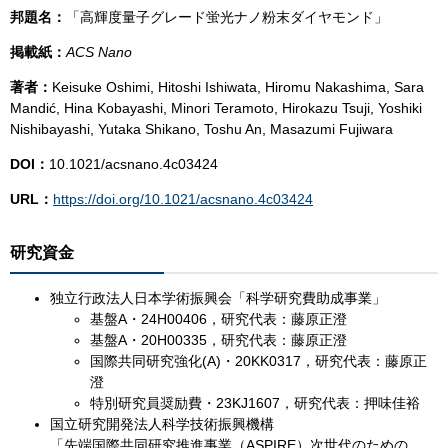
邦題名：
「高輝度量子グレード蛍光ナノ粉末ダイヤモンド」
掲載紙：
ACS Nano
著者：
Keisuke Oshimi, Hitoshi Ishiwata, Hiromu Nakashima, Sara
Mandić, Hina Kobayashi, Minori Teramoto, Hirokazu Tsuji, Yoshiki
Nishibayashi, Yutaka Shikano, Toshu An, Masazumi Fujiwara
DOI：
10.1021/acsnano.4c03424
URL：
https://doi.org/10.1021/acsnano.4c03424
研究資金
独立行政法人日本学術振興会「科学研究費助成事業」
基盤A・24H00406，研究代表：藤原正澄
基盤A・20H00335，研究代表：藤原正澄
国際共同研究強化(A)・20KK0317，研究代表：藤原正
澄
特別研究員奨励費・23KJ1607，研究代表：押味佳裕
国立研究開発法人科学技術振興機構
「先端国際共同研究推進事業（ASPIRE）次世代のための