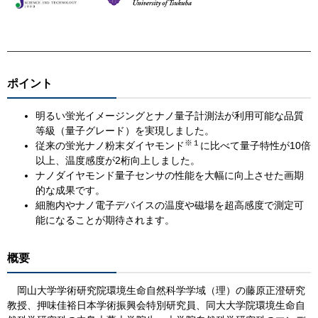
ポイント
明るい蛍光イメージングとナノ量子計測法が利用可能な品質
等級（量子グレード）を実現しました。
※１
​​従来の蛍光ナノ粉末ダイヤモンド
に比べて量子特性が10倍
以上、温度感度が2桁向上しました。
ナノダイヤモンド量子センサの性能を大幅に向上させた画期
的な成果です。
細胞内やナノ電子デバイスの温度や磁場を超高感度で測定可
能になることが期待されます。
概要
岡山大学学術研究院環境生命自然科学学域（理）の藤原正澄研究
教授、押味佳裕日本学術振興会特別研究員、同大大学院環境生命自