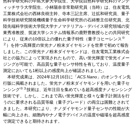
然科学研究科の中島大夢大学院生、大学院自然科学研究科のマンデ
ィッチサラ大学院生、小林陽奈非常勤研究員（当時）は、住友電気
工業株式会社の西林良樹主幹、寺本三記主席、辻拡和研究員、量子
科学技術研究開発機構量子生命科学研究所の石綿整主任研究員、北
陸先端科学技術大学院大学ナノマテリアル・デバイス研究領域の安
東秀准教授、筑波大学システム情報系の鹿野豊教授らとの共同研究
※
により、従来の10倍以上の優れた量子特性（量子コヒーレンス
２
）を持つ高輝度の蛍光ナノ粉末ダイヤモンドを世界で初めて報告
しました。この蛍光ナノ粉末ダイヤモンドは、住友電気工業株式会
社との協力によって実現されたもので、高い蛍光輝度で蛍光イメー
ジングが可能で、高品質な量子センサ特性を有しており、温度量子
測定においても1桁以上の感度向上が確認されました。
本研究成果は、2024年12月16日に「
ACS Nano
」のオンライン先
行版に掲載されました。蛍光ナノ粉末ダイヤモンドを用いた量子セ
※３
ンシング
技術は、近年注目を集めている超高感度ナノセンシング
技術です。しかし、これまで高い蛍光輝度と様々な量子計測法を行
うのに要求される品質等級（量子グレード）の両立は困難とされて
きました。本研究により、ナノダイヤモンド量子センサの性能が大
幅に向上され、細胞内やナノ電子デバイスの温度や磁場を超高感度
で測定できると期待されます。