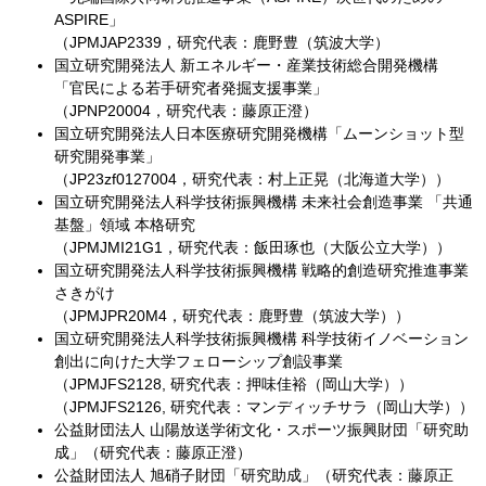
ASPIRE」
（JPMJAP2339，研究代表：鹿野豊（筑波大学）
国立研究開発法人 新エネルギー・産業技術総合開発機構
「官民による若手研究者発掘支援事業」
（JPNP20004，研究代表：藤原正澄）
国立研究開発法人日本医療研究開発機構「ムーンショット型
研究開発事業」
（JP23zf0127004，研究代表：村上正晃（北海道大学））
国立研究開発法人科学技術振興機構 未来社会創造事業 「共通
基盤」領域 本格研究
（JPMJMI21G1，研究代表：飯田琢也（大阪公立大学））
国立研究開発法人科学技術振興機構 戦略的創造研究推進事業
さきがけ
（JPMJPR20M4，研究代表：鹿野豊（筑波大学））
国立研究開発法人科学技術振興機構 科学技術イノベーション
創出に向けた大学フェローシップ創設事業
（JPMJFS2128, 研究代表：押味佳裕（岡山大学））
（JPMJFS2126, 研究代表：マンディッチサラ（岡山大学））
公益財団法人 山陽放送学術文化・スポーツ振興財団「研究助
成」（研究代表：藤原正澄）
公益財団法人 旭硝子財団「研究助成」（研究代表：藤原正