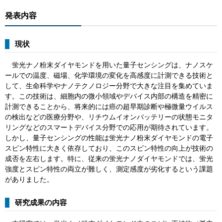
発表内容
現状
蛍光ナノ粉末ダイヤモンドを用いた量子センシングは、ナノスケ
ールでの温度、磁場、化学環境の変化を高感度に計測できる技術と
して、生命科学やナノテクノロジー分野で大きな注目を集めていま
す。この技術は、細胞内の微小領域やデバイス内部の構造を精密に
計測できることから、将来的には癌の超早期診断や極微量ウイルス
の検出などの医療分野や、リチウムイオンバッテリーの状態モニタ
リングなどのスマートデバイス分野での応用が期待されています。
しかし、量子センシングの性能は蛍光ナノ粉末ダイヤモンドの電子
スピン特性に大きく依存しており、このスピン特性の向上が技術の
成否を左右します。特に、従来の蛍光ナノダイヤモンドでは、蛍光
強度とスピン特性の両立が難しく、測定感度が劣化するという課題
がありました。
研究成果の内容