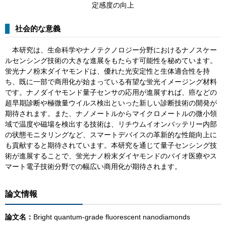
定感度の向上
社会的な意義
本研究は、生命科学やナノテクノロジー分野におけるナノスケー
ルセンシング技術の大きな進展をもたらす可能性を秘めています。
蛍光ナノ粉末ダイヤモンドは、優れた光安定性と生体適合性を持
ち、既に一部で商用化が始まっている有望な蛍光イメージング材料
です。ナノダイヤモンド量子センサの応用が進展すれば、癌などの
超早期診断や極微量ウイルス検出といった新しい診断技術の開発が
期待されます。また、ナノメートルからマイクロメートルの微小領
域で温度や磁場を検出する技術は、リチウムイオンバッテリー内部
の状態モニタリングなど、スマートデバイスの革新的な性能向上に
も貢献すると期待されています。本研究を通じて量子センシング技
術が進展することで、蛍光ナノ粉末ダイヤモンドのバイオ医療やス
マート電子技術分野での幅広い商用化が期待されます。
論文情報
論文名：
Bright quantum-grade fluorescent nanodiamonds