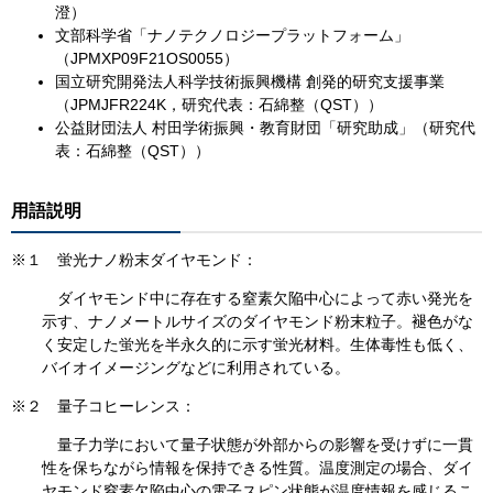
澄）
文部科学省「ナノテクノロジープラットフォーム」
（JPMXP09F21OS0055）
国立研究開発法人科学技術振興機構 創発的研究支援事業
（JPMJFR224K，研究代表：石綿整（QST））
公益財団法人 村田学術振興・教育財団「研究助成」（研究代
表：石綿整（QST））
用語説明
※１ 蛍光ナノ粉末ダイヤモンド：
ダイヤモンド中に存在する窒素欠陥中心によって赤い発光を
示す、ナノメートルサイズのダイヤモンド粉末粒子。褪色がな
く安定した蛍光を半永久的に示す蛍光材料。生体毒性も低く、
バイオイメージングなどに利用されている。
※２ 量子コヒーレンス：
量子力学において量子状態が外部からの影響を受けずに一貫
性を保ちながら情報を保持できる性質。温度測定の場合、ダイ
ヤモンド窒素欠陥中心の電子スピン状態が温度情報を感じるこ