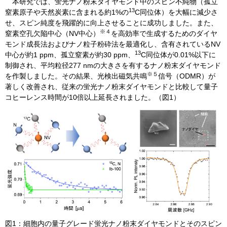
本研究では、蛍光ナノ粉末ダイヤモンド中のスピン不純物（孤立
13
窒素原子や天然炭素に含まれる約1%の
C同位体）を大幅に減少さ
せ、スピン純度を飛躍的に向上させることに成功しました。また、
※４
窒素空孔欠陥中心（NV中心）
を高効率で生成するためのダイヤ
モンド成長法およびナノ粒子粉砕法を最適化し、含有されているNV
13
中心が約1 ppm、孤立窒素が約30 ppm、
C同位体が0.01%以下に
制御され、平均粒径277 nmの大きさを有するナノ粉末ダイヤモンド
※５
を作製しました。その結果、光検出磁気共鳴
信号（ODMR）が
著しく改善され、従来の蛍光ナノ粉末ダイヤモンドと比較して量子
コヒーレンス時間が10倍以上延長されました。（図1）​
​図1：細胞内の量子グレード蛍光ナノ粉末ダイヤモンドとそのスピン