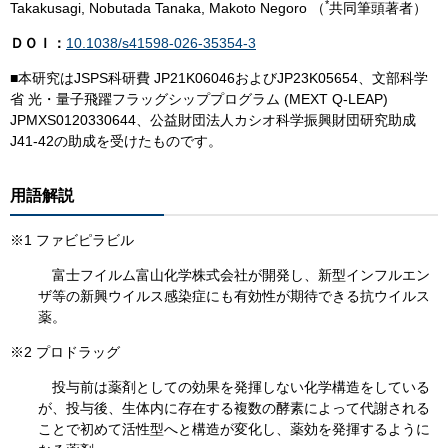
*
Takakusagi, Nobutada Tanaka, Makoto Negoro （
共同筆頭著者）
ＤＯＩ：
10.1038/s41598-026-35354-3
■本研究はJSPS科研費 JP21K06046およびJP23K05654、文部科学
省 光・量子飛躍フラッグシッププログラム (MEXT Q-LEAP)
JPMXS0120330644、公益財団法人カシオ科学振興財団研究助成
J41-42の助成を受けたものです。
用語解説
※1 ファビピラビル
富士フイルム富山化学株式会社が開発し、新型インフルエン
ザ等の新興ウイルス感染症にも有効性が期待できる抗ウイルス
薬。
※2 プロドラッグ
投与前は薬剤としての効果を発揮しない化学構造をしている
が、投与後、生体内に存在する複数の酵素によって代謝される
ことで初めて活性型へと構造が変化し、薬効を発揮するように