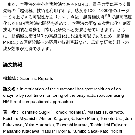
また、本手法の中心的実験法であるNMRは、量子力学に基づく最
先端の「超偏極」技術を利用すれば、感度を100～1000倍のオーダ
※９
ーで向上できる可能性があります。今後、超偏極技術
で超高感度
化したNMR実験法の開発を進めて、本手法の更なる次世代化と創薬
技術の劇的な進歩を目指した研究へと発展させていきます。さら
に、超偏極技術はMRIの高感度化にも適用可能であるため、超偏極
MRIによる医療診断への応用と技術革新など、広範な研究分野への
波及効果が期待できます。
論文情報
掲載誌：
Scientific Reports
論文名：
Investigation of the functional hot-spot residues of an
enzyme by real-time monitoring of the enzymatic reaction using
NMR and computational approaches
*
*
著 者：
Toshihiko Sugiki
, Tomoki Yoshida
, Masaki Tsukamoto,
Koichiro Miyanishi, Akinori Kagawa,Natsuko Miura, Tomoto Ura, Jun
Fukazawa, Yuko Hatanaka, Tsuyoshi Murata, Toshimichi Fujiwara,
Masahiro Kitagawa, Yasushi Morita, Kumiko Sakai-Kato, Yoichi