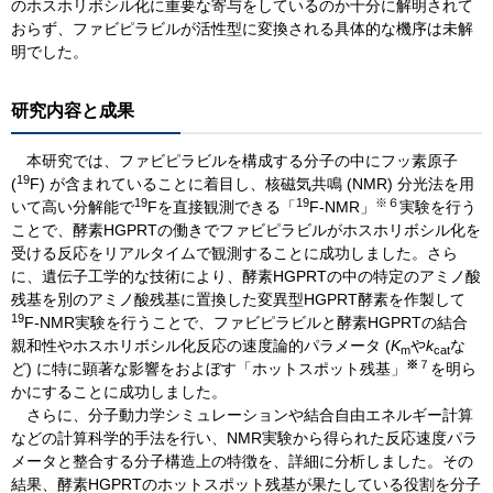
のホスホリボシル化に重要な寄与をしているのか十分に解明されて
おらず、ファビピラビルが活性型に変換される具体的な機序は未解
明でした。
研究内容と成果
本研究では、ファビピラビルを構成する分子の中にフッ素原子
19
(
F) が含まれていることに着目し、核磁気共鳴 (NMR) 分光法を用
19
19
※６
いて高い分解能で
Fを直接観測できる「
F-NMR」
実験を行う
ことで、酵素HGPRTの働きでファビピラビルがホスホリボシル化を
受ける反応をリアルタイムで観測することに成功しました。さら
に、遺伝子工学的な技術により、酵素HGPRTの中の特定のアミノ酸
残基を別のアミノ酸残基に置換した変異型HGPRT酵素を作製して
19
F-NMR実験を行うことで、ファビピラビルと酵素HGPRTの結合
親和性やホスホリボシル化反応の速度論的パラメータ (
K
や
k
な
m
cat
※
７
ど) に特に顕著な影響をおよぼす「ホットスポット残基」
を明ら
かにすることに成功しました。
さらに、分子動力学シミュレーションや結合自由エネルギー計算
などの計算科学的手法を行い、NMR実験から得られた反応速度パラ
メータと整合する分子構造上の特徴を、詳細に分析しました。その
結果、酵素HGPRTのホットスポット残基が果たしている役割を分子