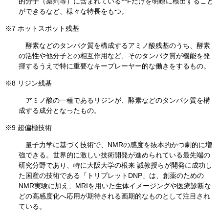
的分子（薬剤等）に含まれている
Fだけを明瞭に検出すること
ができるなど、様々な特長をもつ。
※7 ホットスポット残基
酵素などのタンパク質を構成するアミノ酸残基のうち、酵素
の活性や他分子との相互作用など、そのタンパク質が機能を発
揮するうえで特に重要なキープレーヤー的な働きをするもの。
※8 リジン残基
アミノ酸の一種であるリジンが、酵素などのタンパク質を構
成する成分となったもの。
※9 超偏極技術
量子力学に基づく技術で、NMRの感度を抜本的かつ劇的に増
強できる。世界的に激しい技術開発が進められている最先端の
研究分野であり、特に大阪大学の根来 誠教授らが開発に成功し
た国産の技術である「トリプレットDNP」は、創薬のための
NMR実験に加え、MRIを用いた生体イメージングや医療診断な
どの高感度化へ応用が期待される画期的なものとして注目され
ている。