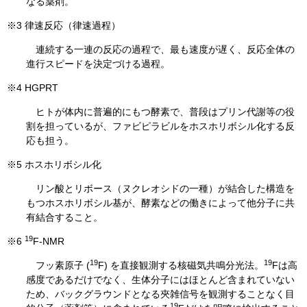
なる薬剤。
※3 律速反応（律速過程）
連続する一連の反応の過程で、最も速度が遅く、反応全体の
進行スピードを決定づける過程。
※4 HGPRT
ヒトが体内に普遍的にもつ酵素で、普段はプリン代謝等の役
割を担っているが、ファビピラビルをホスホリボシル化する反
応も担う。
※5 ホスホリボシル化
リン酸とリボース（ヌクレオシドの一種）が結合した構造を
もつホスホリボシル基が、酵素などの働きによって他分子に共
有結合すること。
19
※6
F-NMR
19
19
フッ素原子 (
F) を直接観測する核磁気共鳴分光法。
Fは高
感度であるだけでなく、生体分子にはほとんど含まれていない
ため、バックグラウンドとなる夾雑信号を観測することなく目
19