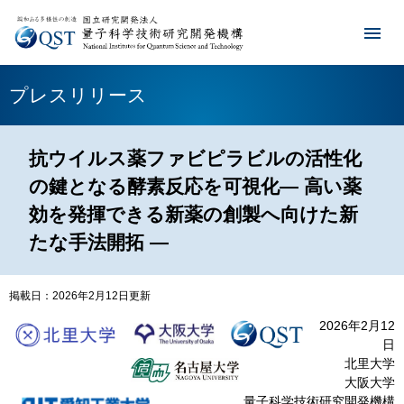
プレスリリース
抗ウイルス薬ファビピラビルの活性化
の鍵となる酵素反応を可視化― 高い薬
効を発揮できる新薬の創製へ向けた新
たな手法開拓 ―
掲載日：2026年2月12日更新
2026年2月12
日
北里大学
大阪大学
量子科学技術研究開発機構