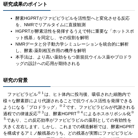
研究成果のポイント
酵素HGPRTがファビピラビルを活性型へと変化させる反応
を、NMRでリアルタイムに直接観測
HGPRTが酵素活性を発揮するうえで特に重要な「ホットスポ
ット残基」を同定し、その役割を解明
NMRデータと分子動力学シミュレーションを統合的に解析
し、酵素-薬剤相互作用の機序を解明
本手法は、より高い薬効をもつ新規抗ウイルス薬やプロドラ
ッグの設計への応用が期待される
研究の背景
※１
ファビピラビル
は、ヒト体内に投与後、吸収された細胞内で
様々な酵素群により代謝されることで抗ウイルス活性を発揮できる
※２
ようになる「プロドラッグ」
です。ファビピラビルが代謝される
※３
※４
※
過程での律速反応
は、酵素HGPRT
によるホスホリボシル化
５
であり、この反応効率がファビピラビルの薬剤としての有効性を
大きく左右します。しかし、これまでの構造解析では、酵素HGPRT
を構成するアミノ酸残基のうち、どの残基が実際にファビピラビル