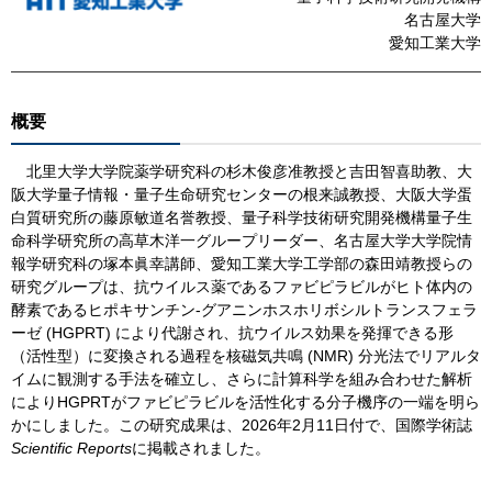
名古屋大学
愛知工業大学
概要
北里大学大学院薬学研究科の杉木俊彦准教授と吉田智喜助教、大
阪大学量子情報・量子生命研究センターの根来誠教授、大阪大学蛋
白質研究所の藤原敏道名誉教授、量子科学技術研究開発機構量子生
命科学研究所の高草木洋一グループリーダー、名古屋大学大学院情
報学研究科の塚本眞幸講師、愛知工業大学工学部の森田靖教授らの
研究グループは、抗ウイルス薬であるファビピラビルがヒト体内の
酵素であるヒポキサンチン-グアニンホスホリボシルトランスフェラ
ーゼ (HGPRT) により代謝され、抗ウイルス効果を発揮できる形
（活性型）に変換される過程を核磁気共鳴 (NMR) 分光法でリアルタ
イムに観測する手法を確立し、さらに計算科学を組み合わせた解析
によりHGPRTがファビピラビルを活性化する分子機序の一端を明ら
かにしました。この研究成果は、2026年2月11日付で、国際学術誌
Scientific Reports
に掲載されました。