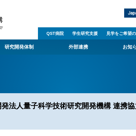
Jap
QST病院
学生研究支援​
見学をご希望の
研究開発体制
外部連携
お知
崎量子技術基盤研究所
西光量子科学研究所
子生命科学研究所
子医科学研究所
発法人量子科学技術研究開発機構 連携協
ST病院
射線医学研究所
アライアンス事業