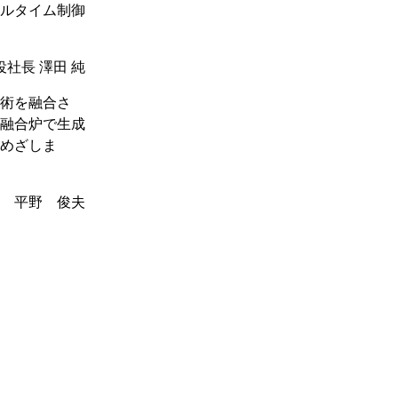
ルタイム制御
役社長 澤田 純
技術を融合さ
融合炉で生成
めざしま
 平野 俊夫