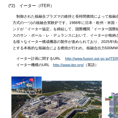
(*2) イーター（ITER）
制御された核融合プラズマの維持と長時間燃焼によって核融合
方式の一つ)の核融合実験炉です。1988年に日本・欧州・米国
ンドが「イーター協定」を締結して、国際機関「イーター国際
スのサン・ポール・レ・デュランスにおいて、イーターが格納
る様々なイーター構成機器の製作が進められており、2025年
とする本格的な核融合による燃焼が行われ、核融合出力500M
イーター計画に関するURL
http://www.fusion.qst.go.jp/ITER
イーター機構のURL
http://www.iter.org/
（英語）