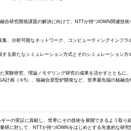
合研究開発課題の解決に向けて、NTTが持つIOWN関連技術
収集、分析可能なネットワーク、コンピューティングインフラ
現する新たなシミュレーション方式とそのシミュレーション方
た実験研究、理論／モデリング研究の成果を活かすとともに、
60SA計画（※5）、核融合原型炉開発など、世界最先端の核融
ルギーの実証に貢献し、世界にその技術を展開できるよう取り
研に対して、NTTが持つIOWNをはじめとする先進的な研究