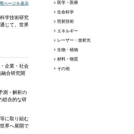
題への応用促
医学・医療
用ページを表示
生命科学
プログラム・データベース成果物一覧
科学技術研究
照射技術
通じて、世界
学術機関リポジトリQST-Repository
エネルギー
レーザー・放射光
生物・植物
材料・物質
・企業・社会
その他
核融合研究開
予測・解析の
の総合的な研
究等に取り組む
世界へ展開で