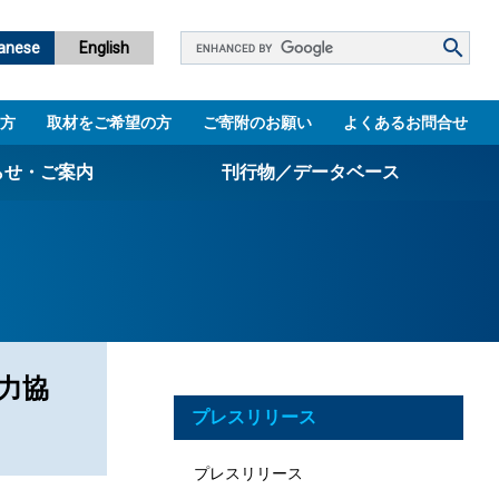
Google
anese
English
カ
ス
方
取材をご希望の方
ご寄附のお願い
よくあるお問合せ
タ
ム
らせ・ご案内
刊行物／データベース
検
索
パンフレット
ニュースレター
設立5周年誌
図書館
力協
プレスリリース
技術シーズ集／知財マップ
プレスリリース