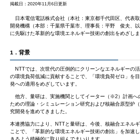
那
掲載日：2020年11月6日更新
情報公開請求手続について
六
日本電信電話株式会社（本社：東京都千代田区、代表取締
開発機構（本部：千葉県千葉市、理事長：平野 俊夫、以
公開事項
N
に先駆けた革新的な環境エネルギー技術の創出をめざしま
規程集
Q
個人情報関連の情報
1．背景
利益相反マネジメント規程
本
NTTでは、次世代の圧倒的にクリーンなエネルギーの活
附帯決議等をふまえた総務省通知に
の環境負荷低減に貢献することで、「環境負荷ゼロ」を目
発への適用をめざしています。
動物実験に関する情報
他方、量研は、実施機関としてイーター（※2）計画への参
ための理論・シミュレーション研究および核融合原型炉（
究開発を進めてきました。
本連携協力により、NTTと量研は、今後、核融合エネル
ことで、「革新的な環境エネルギー技術の創出」を加速し
きるよう積極的に取り組んでまいります。