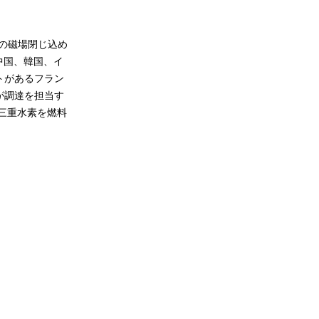
の磁場閉じ込め
中国、韓国、イ
トがあるフラン
が調達を担当す
三重水素を燃料