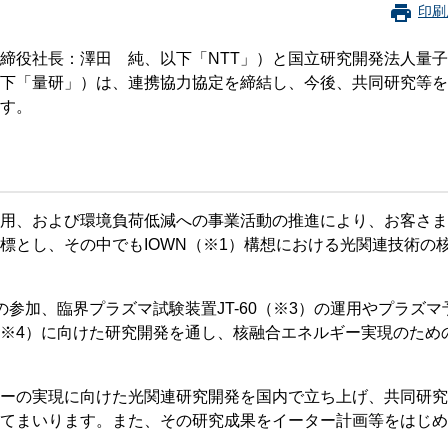
珂フュージョン科学技術研究所
SIP第3期「先進的量子技術基盤の社会課
印刷
進」
ヶ所フュージョンエネルギー研究所
役社長：澤田 純、以下「NTT」）と国立研究開発法人量子
BRIDGE量子関連施策
下「量研」）は、連携協力協定を締結し、今後、共同研究等を
anoTerasuセンター
す。
ST革新プロジェクト
部
用、および環境負荷低減への事業活動の推進により、お客さま
基づく情報公開
標とし、その中でもIOWN（※1）構想における光関連技術の
加、臨界プラズマ試験装置JT-60（※3）の運用やプラズマ
※4）に向けた研究開発を通し、核融合エネルギー実現のため
ギーの実現に向けた光関連研究開発を国内で立ち上げ、共同研
てまいります。また、その研究成果をイーター計画等をはじめ