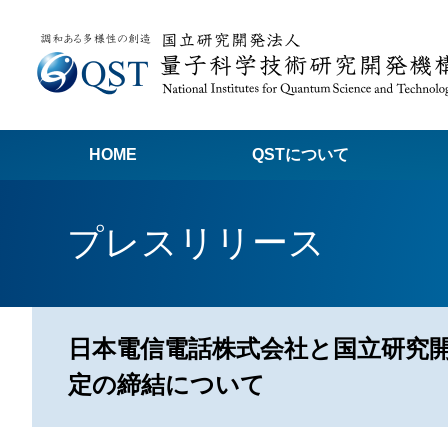
HOME
QSTについて
高
プレスリリース
関
量子科学技術でつくる私たちの未来
量
量
日本電信電話株式会社と国立研究開
Q
定の締結について
放