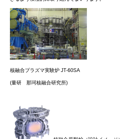
核融合プラズマ実験炉 JT-60SA
(量研 那珂核融合研究所)