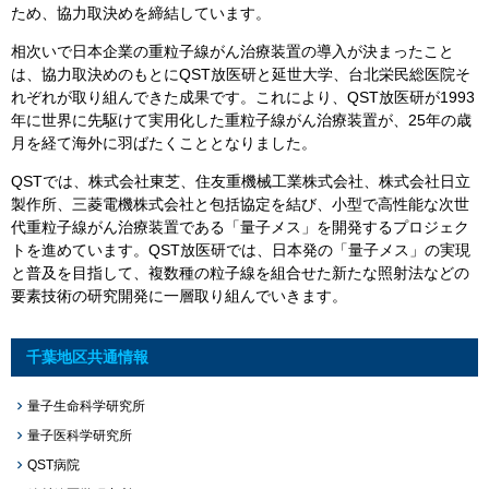
ため、協力取決めを締結しています。
相次いで日本企業の重粒子線がん治療装置の導入が決まったこと
は、協力取決めのもとにQST放医研と延世大学、台北栄民総医院そ
れぞれが取り組んできた成果です。これにより、QST放医研が1993
年に世界に先駆けて実用化した重粒子線がん治療装置が、25年の歳
月を経て海外に羽ばたくこととなりました。
QSTでは、株式会社東芝、住友重機械工業株式会社、株式会社日立
製作所、三菱電機株式会社と包括協定を結び、小型で高性能な次世
代重粒子線がん治療装置である「量子メス」を開発するプロジェク
トを進めています。QST放医研では、日本発の「量子メス」の実現
と普及を目指して、複数種の粒子線を組合せた新たな照射法などの
要素技術の研究開発に一層取り組んでいきます。
千葉地区共通情報
量子生命科学研究所
量子医科学研究所
QST病院