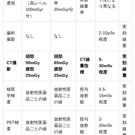
透視
（高レベル
率
線量
り異なる
100mGy/
25mGy/分
率
分）
実
歯科
2-10μSv
効
なし
なし
撮影
程度
線
量
頭部
頭部
実
CT線
5-
CT撮
50mGy
65mGy
効
量指
30mSv
影
腹部
腹部
線
標
程度
25mGy
25mGy
量
実
核医
放射性医
投与
0.5-
放射性医薬
効
学検
薬品ごと
放射
15mSv
品ごとの値
線
査
の値
能
程度
量
実
放射性医
投与
2-
PET検
放射性医薬
効
薬品ごと
放射
20mSv
査
品ごとの値
線
の値
能
程度
量