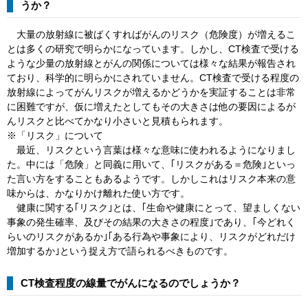
うか？
大量の放射線に被ばくすればがんのリスク（危険度）が増えるこ
とは多くの研究で明らかになっています。しかし、CT検査で受ける
ような少量の放射線とがんの関係については様々な結果が報告され
ており、科学的に明らかにされていません。CT検査で受ける程度の
放射線によってがんリスクが増えるかどうかを実証することは非常
に困難ですが、仮に増えたとしてもその大きさは他の要因によるが
んリスクと比べてかなり小さいと見積もられます。
※「リスク」について
最近、リスクという言葉は様々な意味に使われるようになりまし
た。中には「危険」と同義に用いて、｢リスクがある＝危険｣といっ
た言い方をすることもあるようです。しかしこれはリスク本来の意
味からは、かなりかけ離れた使い方です。
健康に関する｢リスク｣とは、｢生命や健康にとって、望ましくない
事象の発生確率、及びその結果の大きさの程度｣であり、｢今どれく
らいのリスクがあるか｣｢ある行為や事象により、リスクがどれだけ
増加するか｣という捉え方で語られるべきものです。
CT検査程度の線量でがんになるのでしょうか？