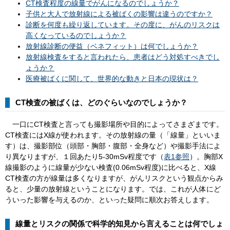
CT検査程度の線量でがんになるのでしょうか？
子供と大人で放射線による被ばくの影響は違うのですか？
診断を何度も繰り返しています。その度に、がんのリスクは
高くなっているのでしょうか？
放射線診断の便益（ベネフィット）は何でしょうか？
放射線検査をすると言われたら、患者はどう対処すべきでし
ょうか？
医療被ばくに関して、世界的な動きと日本の現状は？
CT検査の被ばくは、どのぐらいなのでしょうか？
一口にCT検査と言っても撮影場所や目的によってさまざまです。
CT検査にはX線が使われます。その放射線の量（「線量」といいま
す）は、撮影部位（頭部・胸部・腹部・全身など）や撮影手法によ
り異なりますが、１回あたり5-30mSv程度です（
表1参照
）。胸部X
線撮影のように線量が少ない検査(0.06mSv程度)に比べると、X線
CT検査の方が線量は多くなりますが、がんリスクという観点からみ
ると、少量の放射線ということになります。では、これが人体にど
ういった影響を与えるのか、といった疑問に順次お答えします。
線量とリスクの関係で科学的知見から言えることは何でしょ