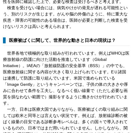
性を医師に確認した上で、必要な検査は受けるべきと考えます。
検査を受けない場合には、病気やけがの発見が遅れる可能性とい
う、別のリスクが生じます。がんや脳の外傷のように、特に重大な
疾患・障害の可能性のある場合は、医師が必要と判断した検査を受
けないリスクは高いと考えられます。
医療被ばくに関して、世界的な動きと日本の現状は？
世界各地で積極的な取り組みが行われています。例えばWHOは医
療放射線の防護に向けた活動を推進しています（Global
Initiative）。IAEAの「放射線防護の安全基準（BSS）」の中でも、
医療放射線に関する内容が大きく取り上げられています。EＵ諸国
は連携して防護に取り組んでいます。米国で進められている
「Image Gently」というキャンペーンでは、子供の体の大きさや厚
みに合わせて条件を工夫し、なるべく低い線量で（ただし必要な画
質を損なわない範囲で）撮影をするように働きかけが行われていま
す。
一方、日本は医療大国でありながら、医療被ばくの取り組みに関
しては欧米と同等とは言えない状況です。例えば、放射線診断の被
ばく線量の目安である診断参考レベルは、多くの国々で導入されて
いるものの、日本ではまだ用いられていません。しかしながら、関