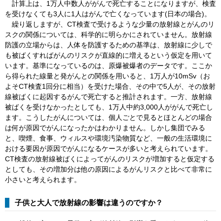
計算上は、1万人中数人ががんで死亡することになりますが、検査
を受けなくても3人に1人はがんで亡くなっています(日本の場合)。
繰り返しますが、CT検査で受けるような少量の放射線とがんのリ
スクの関係については、科学的に明らかにされていません。放射線
防護の立場からは、人体を防護するための基準は、放射線に少しで
も被ばくすればがんのリスクが直線的に増えるという仮定を用いて
います。基準になっているのは、原爆被爆者のデータです。ここか
ら得られた線量と発がんとの関係を用いると、1万人が10mSv（お
よそCT検査1回分に相当）を受けた場合、その中で5人が、その放射
線被ばくに起因するがんで死亡すると推計されます。一方、放射線
被ばくを受けなかったとしても、1万人中約3,000人ががんで死亡し
ます。こうしたがんについては、個人ごとで見るとほとんどの場合
は何が原因でがんになったかはわかりません。しかし集団でみる
と、喫煙、食事、ウィルスや環境汚染物質など、一般の生活環境に
おける要因が原因でがんになるケースが多いと考えられています。
CT検査の放射線被ばくによってがんのリスクが増加すると仮定する
としても、その増加分は他の原因によるがんリスクと比べて非常に
小さいと考えられます。
子供と大人で放射線の影響は違うのですか？