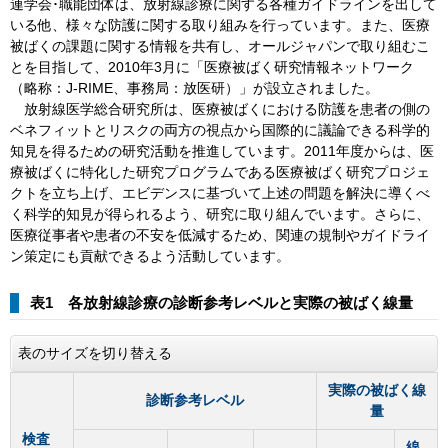
連学会･職能団体は、放射線診療に関する各種ガイドラインを出して
いる他、様々な防護に関する取り組みを行っています。また、医療
被ばくの課題に関する情報を共有し、オールジャパンで取り組むこ
とを目指して、2010年3月に「医療被ばく研究情報ネットワーク
（略称：J-RIME、事務局：放医研）」が設立されました。
放射線医学総合研究所は、医療被ばくにおける防護を患者の側の
ベネフィットとリスクの両方の視点から国際的に議論できる科学的
知見を得るための研究活動を推進しています。2011年度からは、医
療被ばくに特化した研究プログラムである医療被ばく研究プロジェ
クトを立ち上げ、エビデンスに基づいて上述の問題を解決に導くべ
く科学的知見が得られるよう、研究に取り組んでいます。さらに、
医療従事者や患者の不安を低減するため、関連の規制やガイドライ
ン策定にも貢献できるよう活動しています。
表1 各放射線診療の診断参考レベルと実際の被ばく線量
表のサイズを切り替える
実際の被ばく線
診断参考レベル
量
検査
線