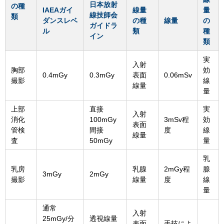
日本放射
の種
IAEAガイ
線量
量
線技師会
類
ダンスレベ
の種
線量
の
ガイドラ
ル
類
種
イン
類
実
入射
胸部
効
0.4mGy
0.3mGy
表面
0.06mSv
撮影
線
線量
量
上部
直接
実
入射
消化
100mGy
3mSv程
効
表面
管検
間接
度
線
線量
査
50mGy
量
乳
乳房
乳腺
2mGy程
腺
3mGy
2mGy
撮影
線量
度
線
量
通常
入射
25mGy/分
透視線量
表面
手技によ