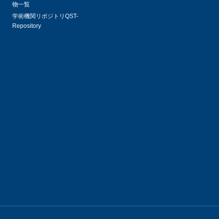
物一覧
学術機関リポジトリQST-
Repository