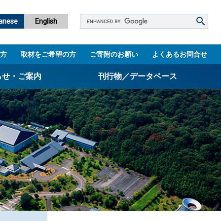
Google
anese
English
カ
ス
方
取材をご希望の方
ご寄附のお願い
よくあるお問合せ
タ
ム
らせ・ご案内
刊行物／データベース
検
索
パンフレット
ニュースレター
設立5周年誌
図書館
技術シーズ集／知財マップ