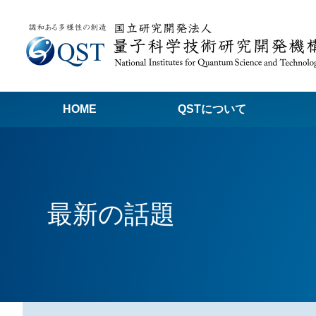
HOME
QSTについて
高
関
最新の話題
量子科学技術でつくる私たちの未来
量
量
Q
放