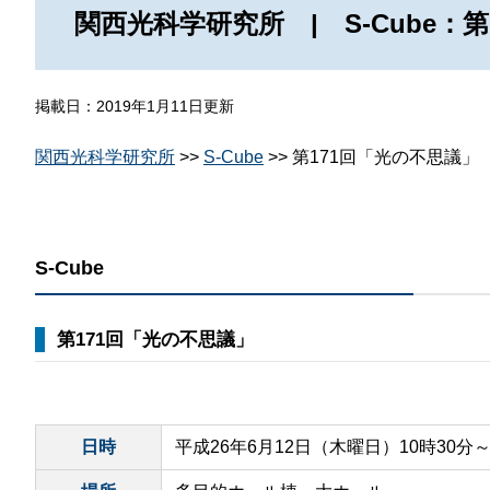
那
関西光科学研究所 | S-Cube：
情報公開請求手続について
六
公開事項
N
掲載日：2019年1月11日更新
規程集
Q
関西光科学研究所
>>
S-Cube
>> 第171回「光の不思議」
個人情報関連の情報
利益相反マネジメント規程
本
附帯決議等をふまえた総務省通知に
S-Cube
動物実験に関する情報
第171回「光の不思議」
日時
平成26年6月12日（木曜日）10時30分～