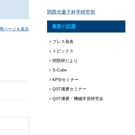
題への応用促
関西光量子科学研究所
プログラム・データベース成果物一覧
学術機関リポジトリQST-Repository
最新の話題
用ページを表示
プレス発表
トピックス
関西研だより
S-Cube
KPSIセミナー
QST播磨セミナー
QST播磨・機械学習研究会