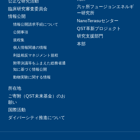
公正な研究活動
六ヶ所フュージョンエネルギ
臨床研究審査委員会
ー研究所
情報公開
NanoTerasuセンター
情報公開請求手続について
QST革新プロジェクト
公開事項
研究支援部門
規程集
本部
個人情報関連の情報
利益相反マネジメント規程
附帯決議等をふまえた総務省通
知に基づく情報公開
動物実験に関する情報
所在地
ご寄附（QST未来基金）のお
願い
国際活動
ダイバーシティ推進について