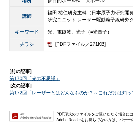
場所
多目的ホール棟 大ホール
福田 祐仁研究主幹（日本原子力研究開
講師
研究ユニット レーザー駆動粒子線研究グ
キーワード
光、電磁波、光子（=光量子）
[PDFファイル／271KB]
チラシ
[前の記事]
第170回「光の不思議」
[次の記事]
第172回「レーザーとはどんなものか？～これだけは知っ
PDF形式のファイルをご覧いただく場合には、Ad
Adobe Readerをお持ちでない方は、