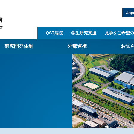
Jap
QST病院
学生研究支援​
見学をご希望の
研究開発体制
外部連携
お知
崎量子技術基盤研究所
西光量子科学研究所
子生命科学研究所
子医科学研究所
ST病院
射線医学研究所
アライアンス事業