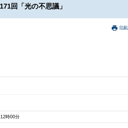
珂フュージョン科学技術研究所
SIP第3期「先進的量子技術基盤の社会課
第171回「光の不思議」
進」
ヶ所フュージョンエネルギー研究所
BRIDGE量子関連施策
anoTerasuセンター
印刷
ST革新プロジェクト
部
基づく情報公開
12時00分