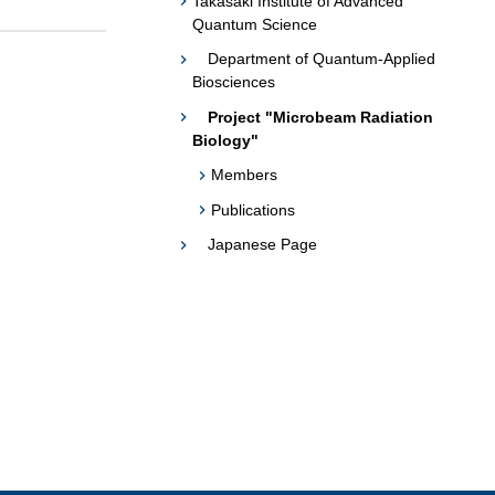
Takasaki Institute of Advanced
題への応用促
Quantum Science
プログラム・データベース成果物一覧
Department of Quantum-Applied
Biosciences
学術機関リポジトリQST-Repository
Project "Microbeam Radiation
Biology"
Members
Publications
Japanese Page