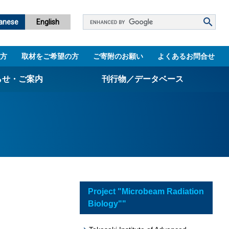
Google
anese
English
カ
ス
方
取材をご希望の方
ご寄附のお願い
よくあるお問合せ
タ
ム
らせ・ご案内
刊行物／データベース
検
索
パンフレット
ニュースレター
設立5周年誌
図書館
Project "Microbeam Radiation
技術シーズ集／知財マップ
Biology""