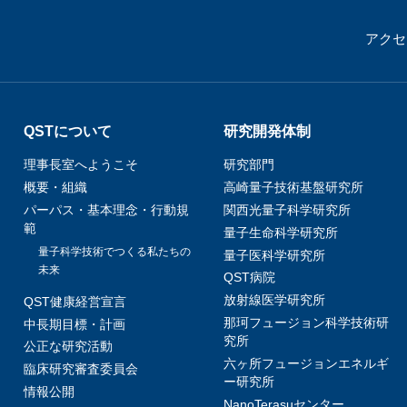
アクセ
QSTについて
研究開発体制
理事長室へようこそ
研究部門
概要・組織
高崎量子技術基盤研究所
パーパス・基本理念・行動規
関西光量子科学研究所
範
量子生命科学研究所
量子科学技術でつくる私たちの
量子医科学研究所
未来
QST病院
放射線医学研究所
QST健康経営宣言
那珂フュージョン科学技術研
中長期目標・計画
究所
公正な研究活動
六ヶ所フュージョンエネルギ
臨床研究審査委員会
ー研究所
情報公開
NanoTerasuセンター