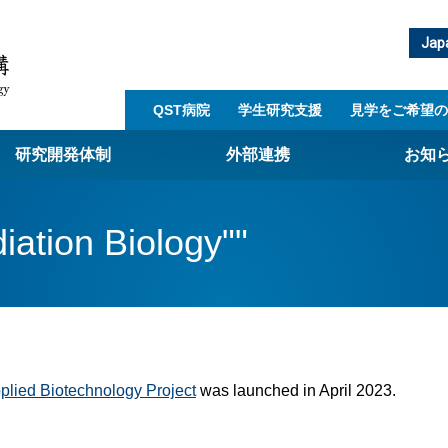
Jap
QST病院
学生研究支援​
見学をご希望の
研究開発体制
外部連携
お知
崎量子技術基盤研究所
ation Biology""
西光量子科学研究所
子生命科学研究所
子医科学研究所
ST病院
plied Biotechnology Project
was launched in April 2023.
射線医学研究所
アライアンス事業