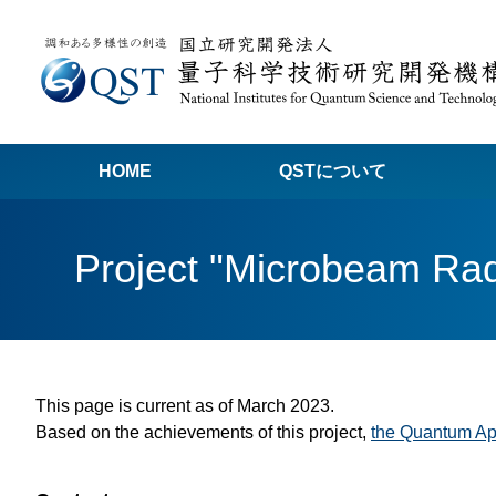
HOME
QSTについて
高
Project "Microbeam Radi
関
量子科学技術でつくる私たちの未来
量
量
This page is current as of March 2023.
Q
Based on the achievements of this project,
the Quantum Ap
放